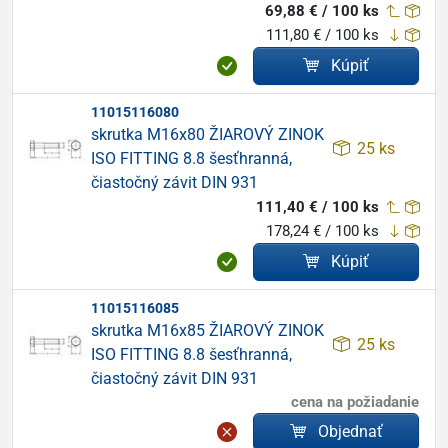
69,88 € / 100 ks
111,80 € / 100 ks
Kúpiť
11015116080
skrutka M16x80 ŽIAROVÝ ZINOK
25 ks
ISO FITTING 8.8 šesťhranná,
čiastočný závit DIN 931
111,40 € / 100 ks
178,24 € / 100 ks
Kúpiť
11015116085
skrutka M16x85 ŽIAROVÝ ZINOK
25 ks
ISO FITTING 8.8 šesťhranná,
čiastočný závit DIN 931
cena na požiadanie
Objednať