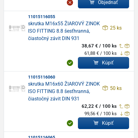
Objednať
11015116055
skrutka M16x55 ŽIAROVÝ ZINOK
25 ks
ISO FITTING 8.8 šesťhranná,
čiastočný závit DIN 931
38,67 € / 100 ks
61,88 € / 100 ks
Kúpiť
11015116060
skrutka M16x60 ŽIAROVÝ ZINOK
50 ks
ISO FITTING 8.8 šesťhranná,
čiastočný závit DIN 931
62,22 € / 100 ks
99,56 € / 100 ks
Kúpiť
11015116065