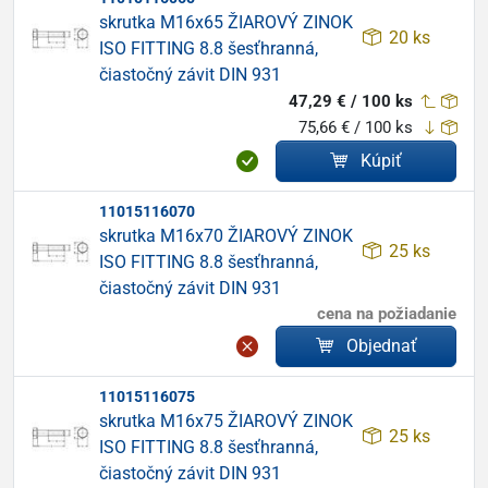
skrutka M16x65 ŽIAROVÝ ZINOK
20 ks
ISO FITTING 8.8 šesťhranná,
čiastočný závit DIN 931
47,29 € / 100 ks
75,66 € / 100 ks
Kúpiť
11015116070
skrutka M16x70 ŽIAROVÝ ZINOK
25 ks
ISO FITTING 8.8 šesťhranná,
čiastočný závit DIN 931
cena na požiadanie
Objednať
11015116075
skrutka M16x75 ŽIAROVÝ ZINOK
25 ks
ISO FITTING 8.8 šesťhranná,
čiastočný závit DIN 931