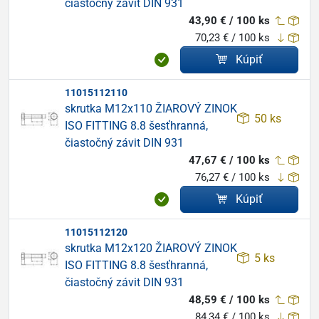
čiastočný závit DIN 931
43,90 € / 100 ks
70,23 € / 100 ks
Kúpiť
11015112110
skrutka M12x110 ŽIAROVÝ ZINOK
50 ks
ISO FITTING 8.8 šesťhranná,
čiastočný závit DIN 931
47,67 € / 100 ks
76,27 € / 100 ks
Kúpiť
11015112120
skrutka M12x120 ŽIAROVÝ ZINOK
5 ks
ISO FITTING 8.8 šesťhranná,
čiastočný závit DIN 931
48,59 € / 100 ks
84,34 € / 100 ks