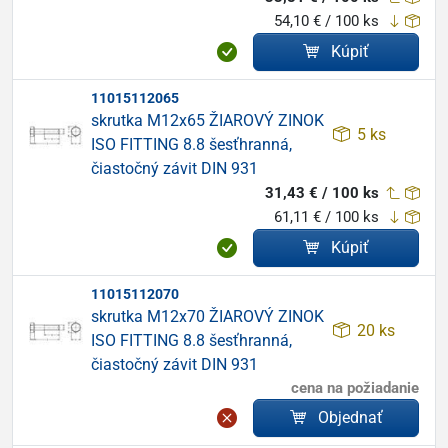
54,10 € / 100 ks
Kúpiť
11015112065
skrutka M12x65 ŽIAROVÝ ZINOK
5 ks
ISO FITTING 8.8 šesťhranná,
čiastočný závit DIN 931
31,43 € / 100 ks
61,11 € / 100 ks
Kúpiť
11015112070
skrutka M12x70 ŽIAROVÝ ZINOK
20 ks
ISO FITTING 8.8 šesťhranná,
čiastočný závit DIN 931
cena na požiadanie
Objednať