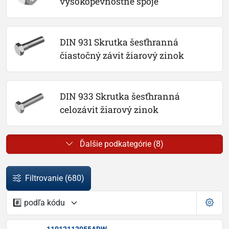
vysokopevnostné spoje
DIN 931 Skrutka šesťhranná 
čiastočný závit žiarový zinok
DIN 933 Skrutka šesťhranná 
celozávit žiarový zinok
Ďalšie podkategórie (8)
Filtrovanie
(680)