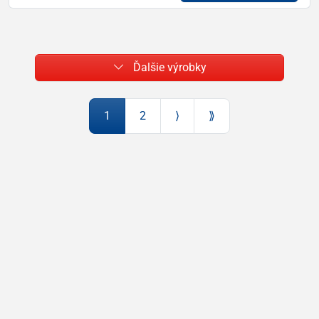
Ďalšie výrobky
1
2
⟩
⟫