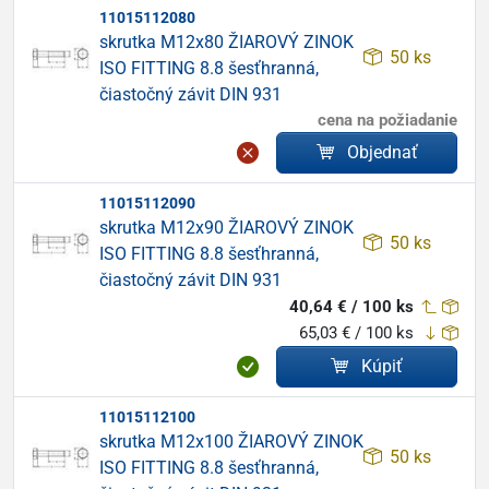
11015112080
skrutka M12x80 ŽIAROVÝ ZINOK
50 ks
ISO FITTING 8.8 šesťhranná,
čiastočný závit DIN 931
cena na požiadanie
Objednať
11015112090
skrutka M12x90 ŽIAROVÝ ZINOK
50 ks
ISO FITTING 8.8 šesťhranná,
čiastočný závit DIN 931
40,64 € / 100 ks
65,03 € / 100 ks
Kúpiť
11015112100
skrutka M12x100 ŽIAROVÝ ZINOK
50 ks
ISO FITTING 8.8 šesťhranná,