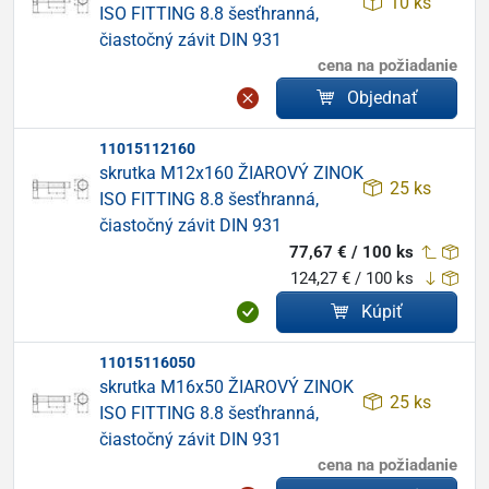
10 ks
ISO FITTING 8.8 šesťhranná,
čiastočný závit DIN 931
cena na požiadanie
Objednať
11015112160
skrutka M12x160 ŽIAROVÝ ZINOK
25 ks
ISO FITTING 8.8 šesťhranná,
čiastočný závit DIN 931
77,67 € / 100 ks
124,27 € / 100 ks
Kúpiť
11015116050
skrutka M16x50 ŽIAROVÝ ZINOK
25 ks
ISO FITTING 8.8 šesťhranná,
čiastočný závit DIN 931
cena na požiadanie