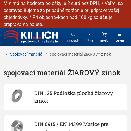
Minimálna hodnota položky je 2 eurá bez DPH. / Veľmi sa
ospravedlňujeme za prípadné zdržanie pri príprave vašej
objednávky. / Pri objednávkach nad 100 kg sa účtuje
preprava na palete.
KILLICH - Spojovacie materiály
HĽADAŤ
ÚČET
KOŠÍK
MENU
Spojovací materiál
spojovací materiál ŽIAROVÝ zinok
spojovací materiál ŽIAROVÝ zinok
DIN 125 Podložka plochá žiarovy 
zinok
DIN 6915 / EN 14399 Matice pre 