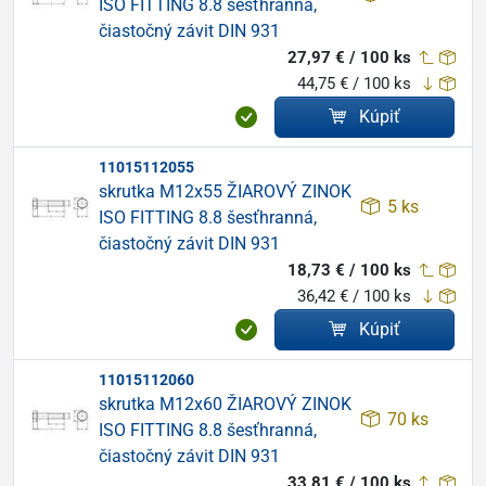
ISO FITTING 8.8 šesťhranná,
čiastočný závit DIN 931
27,97 € / 100 ks
44,75 € / 100 ks
Kúpiť
11015112055
skrutka M12x55 ŽIAROVÝ ZINOK
5 ks
ISO FITTING 8.8 šesťhranná,
čiastočný závit DIN 931
18,73 € / 100 ks
36,42 € / 100 ks
Kúpiť
11015112060
skrutka M12x60 ŽIAROVÝ ZINOK
70 ks
ISO FITTING 8.8 šesťhranná,
čiastočný závit DIN 931
33,81 € / 100 ks