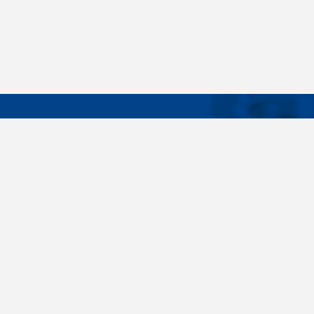
DÔLEŽIT
Široký sortiment, dodávky do 24 hodín,
O nás
individuálne potreby zákazníka, spoľahlivosť,
Konštrukčné 
kvalita, servis. Všetky tieto slovné spojenia pre
nás nie sú len prázdne slová. Svedomite sa nimi
Spojovacie m
riadime pri dodávkach spojovacieho materiálu
killich.sk
už od vzniku spoločnosti v roku 1996. V
priebehu mnohých rokov sme si vytvorili vlastné
Nastavenia c
know-how a vypracovali sa medzi najväčšie