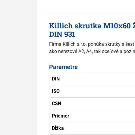
Killich skrutka M10x60 
DIN 931
Firma Killich s.r.o. ponúka skrutky s š
ako nerezové A2, A4, tak oceľové a pozink
Parametre
DIN
ISO
ČSN
Priemer
Dĺžka