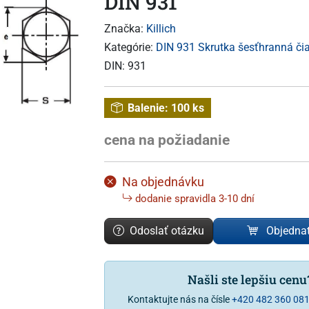
DIN 931
Značka:
Killich
Kategórie:
DIN 931 Skrutka šesťhranná čia
DIN:
931
Balenie:
100 ks
cena na požiadanie
Na objednávku
dodanie spravidla 3-10 dní
Odoslať otázku
Objedna
Našli ste lepšiu cen
Kontaktujte nás na čísle
+420 482 360 08