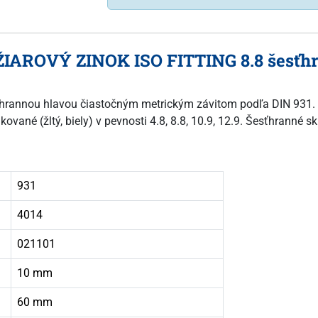
ŽIAROVÝ ZINOK ISO FITTING 8.8 šesťhr
esťhrannou hlavou čiastočným metrickým závitom podľa DIN 931. 
ované (žltý, biely) v pevnosti 4.8, 8.8, 10.9, 12.9. Šesťhranné 
931
4014
021101
10 mm
60 mm