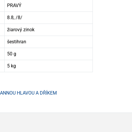
PRAVÝ
8.8, /8/
žiarový zinok
šestihran
50 g
5 kg
HRANNOU HLAVOU A DŘÍKEM