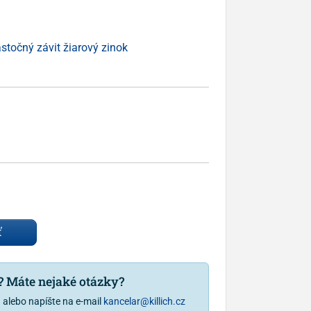
stočný závit žiarový zinok
ť
u? Máte nejaké otázky?
1
alebo napíšte na e-mail
kancelar@killich.cz