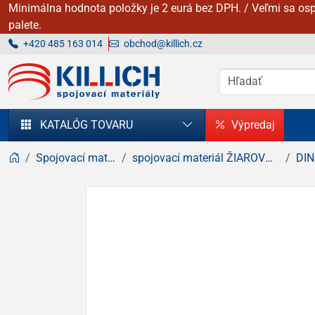
Minimálna hodnota položky je 2 eurá bez DPH. / Veľmi sa osp
palete.
+420 485 163 014
obchod@killich.cz
KILLICH - Spojovacie materiály
KATALÓG TOVARU
Výpredaj
Spojovací materiál
spojovací materiál ŽIAROVÝ zinok
DIN 