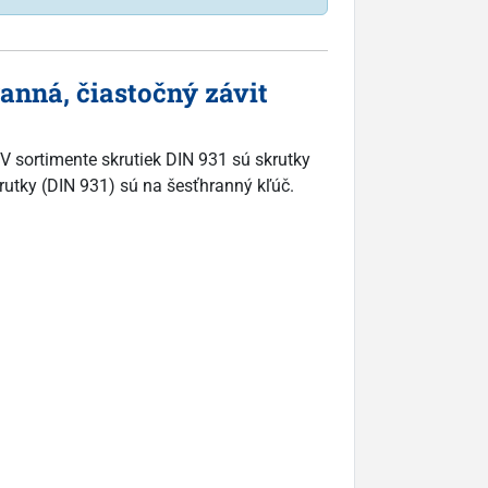
anná, čiastočný závit
V sortimente skrutiek DIN 931 sú skrutky
skrutky (DIN 931) sú na šesťhranný kľúč.