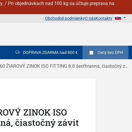
y. / Pri objednávkach nad 100 kg sa účtuje preprava na
Obchodné podmienky
O nás
Kontakty
DOPRAVA ZDARMA nad 800 €
Ceny
bez DPH
 ŽIAROVÝ ZINOK ISO FITTING 8.8 šesťhranná, čiastočný závit DIN 931
ROVÝ ZINOK ISO
ná, čiastočný závit