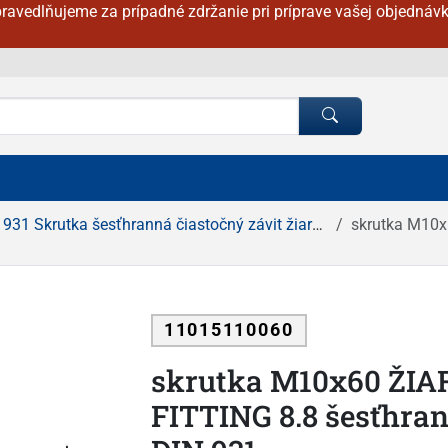
ravedlňujeme za prípadné zdržanie pri príprave vašej objednávk
931 Skrutka šesťhranná čiastočný závit žiarový zinok
skrutka M10x60
11015110060
skrutka M10x60 ŽIA
FITTING 8.8 šesťhran