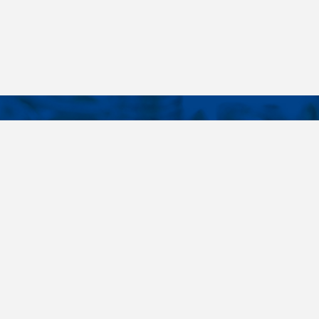
KONTAKTY
É ODKAZY
Telefon
+420 485 163 014
vruty
E-mail
ateriály
obchod@killich.cz
Adresa
ookie
Americká 215