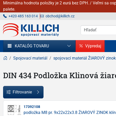
Minimálna hodnota položky je 2 eurá bez DPH. / Veľmi sa osp
palete.
+420 485 163 014
obchod@killich.cz
KILLICH - Spojovacie materiály
KATALÓG TOVARU
Výpredaj
Spojovací materiál
spojovací materiál ŽIAROVÝ zinok
DIN 434 Podložka Klinová žia
Filtrovanie
17392108
podložka M8 pr. 9x22x22x3.8 ŽIAROVÝ ZINOK klín