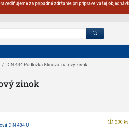
ravedlňujeme za prípadné zdržanie pri príprave vašej objednávk
DIN 434 Podložka Klinová žiarový zinok
rový zinok
200 ks
ová DIN 434 U