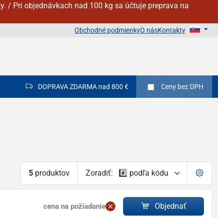
y. / Pri objednávkach nad 100 kg sa účtuje preprava na
Obchodné podmienky
O nás
Kontakty
DOPRAVA ZDARMA nad 800 €
Ceny
bez DPH
5
produktov
Zoradiť:
Objednať
cena na požiadanie