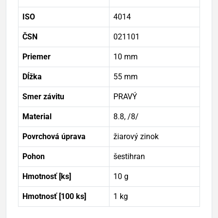
ISO
4014
ČSN
021101
Priemer
10 mm
Dĺžka
55 mm
Smer závitu
PRAVÝ
Material
8.8, /8/
Povrchová úprava
žiarový zinok
Pohon
šestihran
Hmotnosť [ks]
10 g
Hmotnosť [100 ks]
1 kg