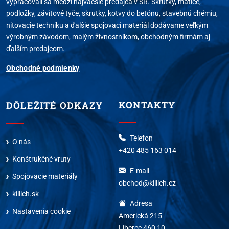
vypracovali sa medzi najväčšie predajca v SR. Skrutky, matice,
podložky, závitové tyče, skrutky, kotvy do betónu, stavebnú chémiu,
nitovacie techniku a ďalšie spojovací materiál dodávame veľkým
výrobným závodom, malým živnostníkom, obchodným firmám aj
ďalším predajcom.
Obchodné podmienky
KONTAKTY
DÔLEŽITÉ ODKAZY
Telefon
O nás
+420 485 163 014
Konštrukčné vruty
E-mail
Spojovacie materiály
obchod@killich.cz
killich.sk
Adresa
Nastavenia cookie
Americká 215
Liberec 460 10