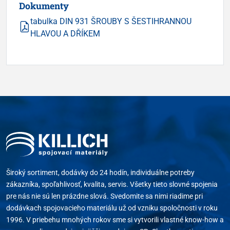
Dokumenty
tabulka DIN 931 ŠROUBY S ŠESTIHRANNOU
HLAVOU A DŘÍKEM
Široký sortiment, dodávky do 24 hodín, individuálne potreby
zákazníka, spoľahlivosť, kvalita, servis. Všetky tieto slovné spojenia
pre nás nie sú len prázdne slová. Svedomite sa nimi riadime pri
dodávkach spojovacieho materiálu už od vzniku spoločnosti v roku
1996. V priebehu mnohých rokov sme si vytvorili vlastné know-how a