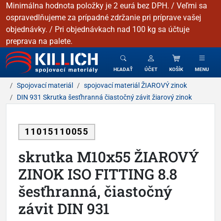
Minimálna hodnota položky je 2 eurá bez DPH. / Veľmi sa
ospravedlňujeme za prípadné zdržanie pri príprave vašej
objednávky. / Pri objednávkach nad 100 kg sa účtuje
preprava na palete.
KILLICH - Spojovacie materiály
HĽADAŤ
ÚČET
KOŠÍK
MENU
Spojovací materiál
spojovací materiál ŽIAROVÝ zinok
DIN 931 Skrutka šesťhranná čiastočný závit žiarový zinok
11015110055
skrutka M10x55 ŽIAROVÝ
ZINOK ISO FITTING 8.8
šesťhranná, čiastočný
závit DIN 931