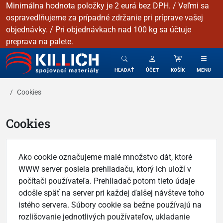
Minimálna hodnota položky je 2 eurá bez DPH. / Veľmi sa
ospravedlňujeme za prípadné zdržanie pri príprave vašej
objednávky. / Pri objednávkach nad 100 kg sa účtuje
preprava na palete.
KILLICH - Spojovacie materiály
HĽADAŤ
ÚČET
KOŠÍK
MENU
Cookies
Cookies
Ako cookie označujeme malé množstvo dát, ktoré
WWW server posiela prehliadaču, ktorý ich uloží v
počítači používateľa. Prehliadač potom tieto údaje
odošle späť na server pri každej ďalšej návšteve toho
istého servera. Súbory cookie sa bežne používajú na
rozlišovanie jednotlivých používateľov, ukladanie