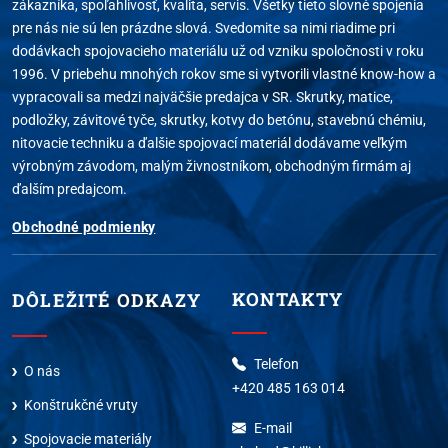
zákazníka, spoľahlivosť, kvalita, servis. Všetky tieto slovné spojenia
kliknutí
pre nás nie sú len prázdne slová. Svedomite sa nimi riadime pri
_gcl_dc
Marketingové
3 mesiace
Google Ads
Informá
dodávkach spojovacieho materiálu už od vzniku spoločnosti v roku
konverz
1996. V priebehu mnohých rokov sme si vytvorili vlastné know-how a
kliknutí
vypracovali sa medzi najväčšie predajca v SR. Skrutky, matice,
_gcl_UA-#
Marketingové
3 mesiace
Google Ads
Informá
podložky, závitové tyče, skrutky, kotvy do betónu, stavebnú chémiu,
kliknutí
nitovacie techniku a ďalšie spojovací materiál dodávame veľkým
použití
výrobným závodom, malým živnostníkom, obchodným firmám aj
automa
ďalším predajcom.
označo
Obchodné podmienky
1P_JAR
Marketingové
1 mesiac
Google Ads
Poskyt
reklamy
retarge
KONTAKTY
DÔLEŽITÉ ODKAZY
ads/ga-
Marketingové
relácie
Google
K opät
audiences
AdWords
zaujati
návštev
ktorí s
Telefon
O nás
základe
+420 485 163 014
správa
Konštrukčné vruty
rôznyc
E-mail
Spojovacie materiály
stránk