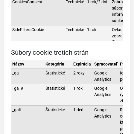
CookiesConsent
Technické
1 rok/2 dni
Zobrazenie l
súbormi coo
informácie 
súhlase/ne
SideFiltersCookie
Technické
1 rok
Ovládanie
zobrazenia
filtrovania
produktov
Súbory cookie tretích strán
PageingCookie
Technické
1 rok
Ovládanie
zobrazenia
Názov
Kategória
Expirácia
Spracovateľ
Popis
automatick
_ga
Štatistické
2 roky
Google
Identifi
stránkovan
Analytics
používa
produktov
_ga_#
Štatistické
1 rok
Google
Obmedz
NoDetailInModalCookie
Technické
1 rok
Ovládanie
Analytics
rýchlos
zobrazenia
žiadost
modálneho
_gali
Štatistické
1 deň
Google
Registr
zobrazenia
Analytics
odkazo
produktu
ktoré
ExVatPOV
Technické
1 rok
Zobrazovan
používa
produktu s