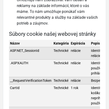
reklamy na základe informácií, ktoré o vás
máme. To nám umožňuje ponúkať vám
relevantné produkty a služby na základe vašich
potrieb a záujmov.
Súbory cookie našej webovej stránky
Názov
Kategória
Expirácia
Popis
ASP.NET_SessionId
Technické
relácie
Identifikáci
relácie použ
.ASPXAUTH
Technické
relácie
Identifikáci
používateľa
prihlásení
__RequestVerificationToken
Technické
relácie
Bezpečnost
CartId
Technické
1 rok
Identifikáci
košíka pre
neprihláse
používateľa