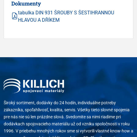
Dokumenty
tabulka DIN 931 ŠROUBY S ŠESTIHRANNOU
HLAVOU A DŘÍKEM
Široký sortiment, dodávky do 24 hodín, individuálne potreby
zákazníka, spoľahlivosť, kvalita, servis. Všetky tieto slovné spojenia
pre nás nie sú len prázdne slová. Svedomite sa nimi riadime pri
dodávkach spojovacieho materiálu už od vzniku spoločnosti v roku
1996. V priebehu mnohých rokov sme si vytvorili vlastné know-how a