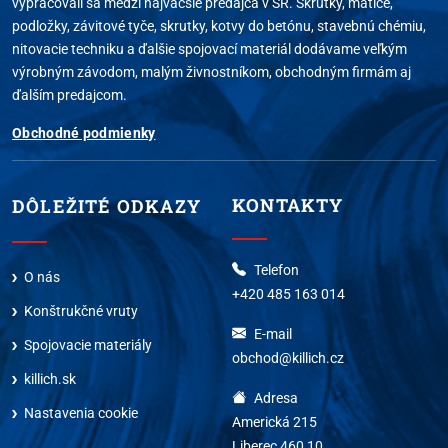
vypracovali sa medzi najväčšie predajca v SR. Skrutky, matice,
podložky, závitové tyče, skrutky, kotvy do betónu, stavebnú chémiu,
nitovacie techniku a ďalšie spojovací materiál dodávame veľkým
výrobným závodom, malým živnostníkom, obchodným firmám aj
ďalším predajcom.
Obchodné podmienky
KONTAKTY
DÔLEŽITÉ ODKAZY
Telefon
O nás
+420 485 163 014
Konštrukčné vruty
E-mail
Spojovacie materiály
obchod@killich.cz
killich.sk
Adresa
Nastavenia cookie
Americká 215
Liberec 460 10