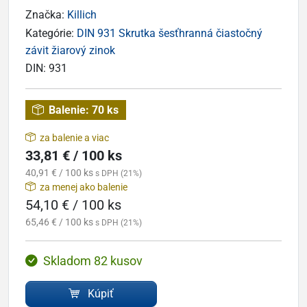
Značka:
Killich
Kategórie:
DIN 931 Skrutka šesťhranná čiastočný
závit žiarový zinok
DIN:
931
Balenie:
70 ks
za balenie a viac
33,81 € / 100 ks
40,91 € / 100 ks
s DPH (21%)
za menej ako balenie
54,10 € / 100 ks
65,46 € / 100 ks
s DPH (21%)
Skladom 82 kusov
Kúpiť