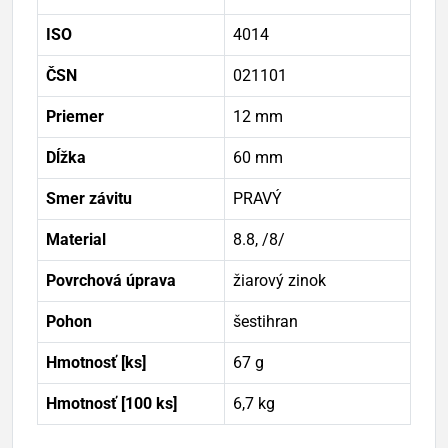
ISO
4014
ČSN
021101
Priemer
12 mm
Dĺžka
60 mm
Smer závitu
PRAVÝ
Material
8.8, /8/
Povrchová úprava
žiarový zinok
Pohon
šestihran
Hmotnosť [ks]
67 g
Hmotnosť [100 ks]
6,7 kg