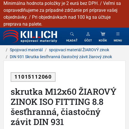
Minimálna hodnota položky je 2 eurá bez DPH. / Veľmi sa
ospravedlňujeme za prípadné zdržanie pri príprave vašej
objednávky. / Pri objednávkach nad 100 kg sa účtuje
preprava na palete.
KILLICH - Spojovacie materiály
HĽADAŤ
ÚČET
KOŠÍK
MENU
Spojovací materiál
spojovací materiál ŽIAROVÝ zinok
DIN 931 Skrutka šesťhranná čiastočný závit žiarový zinok
11015112060
skrutka M12x60 ŽIAROVÝ
ZINOK ISO FITTING 8.8
šesťhranná, čiastočný
závit DIN 931