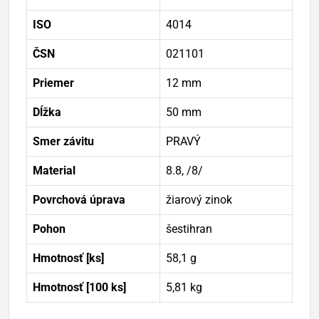
ISO
4014
ČSN
021101
Priemer
12 mm
Dĺžka
50 mm
Smer závitu
PRAVÝ
Material
8.8, /8/
Povrchová úprava
žiarový zinok
Pohon
šestihran
Hmotnosť [ks]
58,1 g
Hmotnosť [100 ks]
5,81 kg