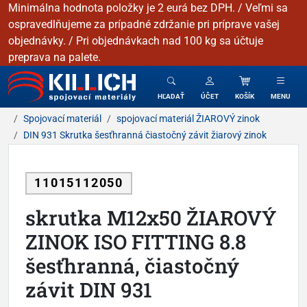
Minimálna hodnota položky je 2 eurá bez DPH. / Veľmi sa
ospravedlňujeme za prípadné zdržanie pri príprave vašej
objednávky. / Pri objednávkach nad 100 kg sa účtuje
preprava na palete.
KILLICH - Spojovacie materiály
HĽADAŤ
ÚČET
KOŠÍK
MENU
Spojovací materiál
spojovací materiál ŽIAROVÝ zinok
DIN 931 Skrutka šesťhranná čiastočný závit žiarový zinok
11015112050
skrutka M12x50 ŽIAROVÝ
ZINOK ISO FITTING 8.8
šesťhranná, čiastočný
závit DIN 931