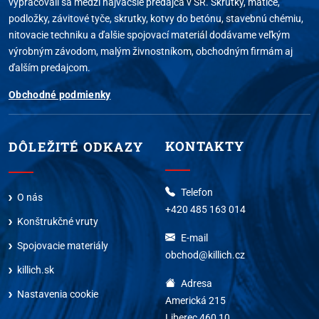
vypracovali sa medzi najväčšie predajca v SR. Skrutky, matice,
podložky, závitové tyče, skrutky, kotvy do betónu, stavebnú chémiu,
nitovacie techniku a ďalšie spojovací materiál dodávame veľkým
výrobným závodom, malým živnostníkom, obchodným firmám aj
ďalším predajcom.
Obchodné podmienky
KONTAKTY
DÔLEŽITÉ ODKAZY
Telefon
O nás
+420 485 163 014
Konštrukčné vruty
E-mail
Spojovacie materiály
obchod@killich.cz
killich.sk
Adresa
Nastavenia cookie
Americká 215
Liberec 460 10