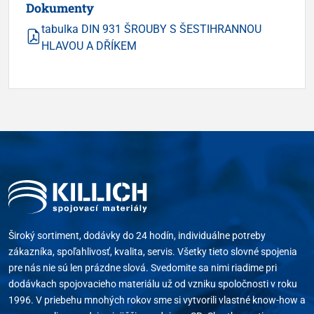
Dokumenty
tabulka DIN 931 ŠROUBY S ŠESTIHRANNOU
HLAVOU A DŘÍKEM
Široký sortiment, dodávky do 24 hodín, individuálne potreby
zákazníka, spoľahlivosť, kvalita, servis. Všetky tieto slovné spojenia
pre nás nie sú len prázdne slová. Svedomite sa nimi riadime pri
dodávkach spojovacieho materiálu už od vzniku spoločnosti v roku
1996. V priebehu mnohých rokov sme si vytvorili vlastné know-how a