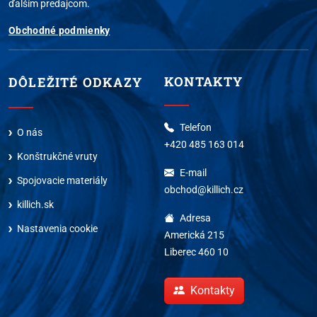
ďalším predajcom.
Obchodné podmienky
KONTAKTY
DÔLEŽITÉ ODKAZY
Telefon
O nás
+420 485 163 014
Konštrukčné vruty
E-mail
Spojovacie materiály
obchod@killich.cz
killich.sk
Adresa
Nastavenia cookie
Americká 215
Liberec 460 10
Kontakty