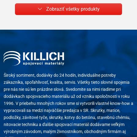
Zobraziť všetky produkty
Široký sortiment, dodávky do 24 hodín, individuálne potreby
zákazníka, spoľahlivosť, kvalita, servis. Všetky tieto slovné spojenia
pre nás nie sú len prázdne slová. Svedomite sa nimi riadime pri
dodávkach spojovacieho materiálu už od vzniku spoločnosti v roku
1996. V priebehu mnohých rokov sme si vytvorili vlastné know-how a
vypracovali sa medzi najväčšie predajca v SR. Skrutky, matice,
podložky, závitové tyče, skrutky, kotvy do betónu, stavebnú chémiu,
nitovacie techniku a ďalšie spojovací materiál dodávame veľkým
výrobným závodom, malým živnostníkom, obchodným firmám aj