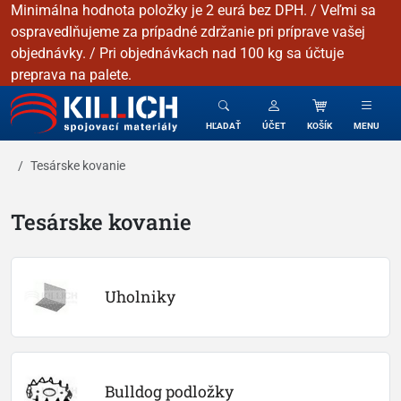
Minimálna hodnota položky je 2 eurá bez DPH. / Veľmi sa
ospravedlňujeme za prípadné zdržanie pri príprave vašej
objednávky. / Pri objednávkach nad 100 kg sa účtuje
preprava na palete.
KILLICH - Spojovacie materiály
HĽADAŤ
ÚČET
KOŠÍK
MENU
Tesárske kovanie
Tesárske kovanie
Uholniky
Bulldog podložky