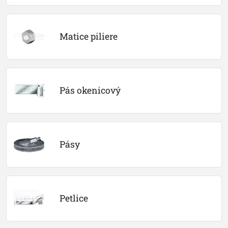
Matice piliere
Pás okenicový
Pásy
Petlice