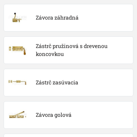
Závora záhradná
Zástrč pružinová s drevenou 
koncovkou
Zástrč zasúvacia
Závora golová