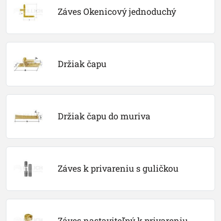
Záves Okenicový jednoduchý
Držiak čapu
Držiak čapu do muriva
Záves k privareniu s guličkou
Záves nastaviteľný k privareniu