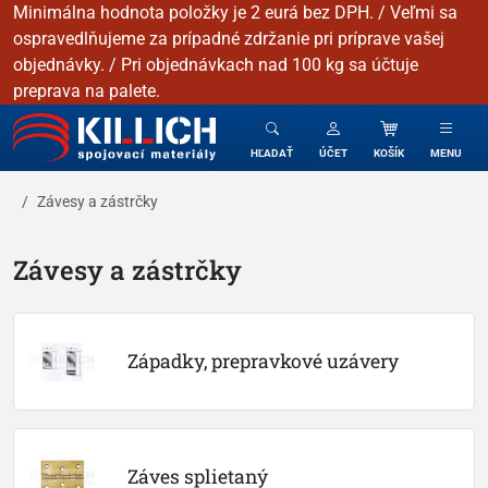
Minimálna hodnota položky je 2 eurá bez DPH. / Veľmi sa
ospravedlňujeme za prípadné zdržanie pri príprave vašej
objednávky. / Pri objednávkach nad 100 kg sa účtuje
preprava na palete.
KILLICH - Spojovacie materiály
HĽADAŤ
ÚČET
KOŠÍK
MENU
Závesy a zástrčky
Závesy a zástrčky
Západky, prepravkové uzávery
Záves splietaný