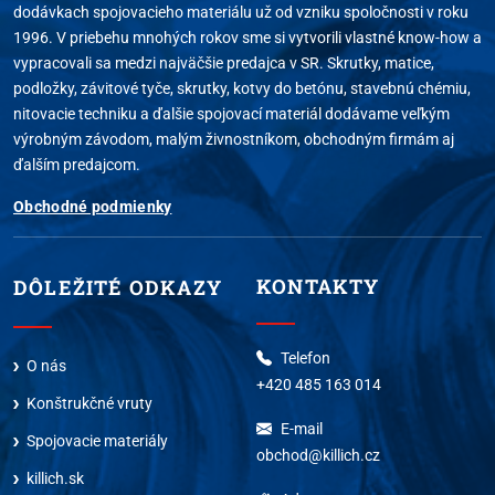
dodávkach spojovacieho materiálu už od vzniku spoločnosti v roku
1996. V priebehu mnohých rokov sme si vytvorili vlastné know-how a
vypracovali sa medzi najväčšie predajca v SR. Skrutky, matice,
podložky, závitové tyče, skrutky, kotvy do betónu, stavebnú chémiu,
nitovacie techniku a ďalšie spojovací materiál dodávame veľkým
výrobným závodom, malým živnostníkom, obchodným firmám aj
ďalším predajcom.
Obchodné podmienky
KONTAKTY
DÔLEŽITÉ ODKAZY
Telefon
O nás
+420 485 163 014
Konštrukčné vruty
E-mail
Spojovacie materiály
obchod@killich.cz
killich.sk