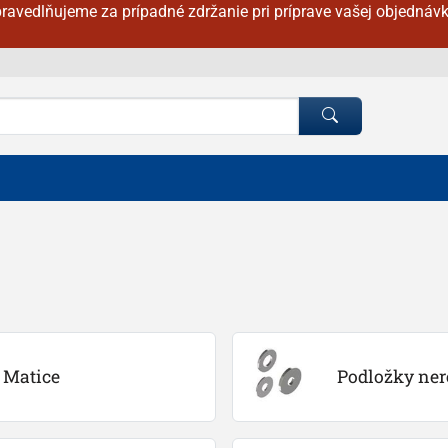
ravedlňujeme za prípadné zdržanie pri príprave vašej objednávk
Matice
Podložky ner