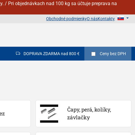
y. / Pri objednávkach nad 100 kg sa účtuje preprava na
Obchodné podmienky
O nás
Kontakty
DOPRAVA ZDARMA nad 800 €
Ceny
bez DPH
Čapy, perá, kolíky, 
ez
závlačky