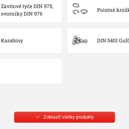
Závitové tyče DIN 975, 
Poistné krúž
svorníky DIN 976
Karabíny
DIN 5401 Guľ
Zobraziť všetky produkty