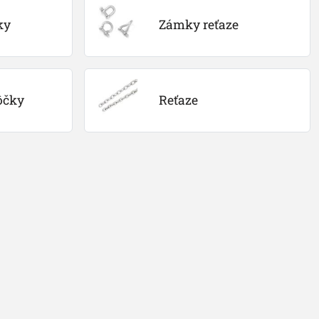
ky
Zámky reťaze
ôčky
Reťaze