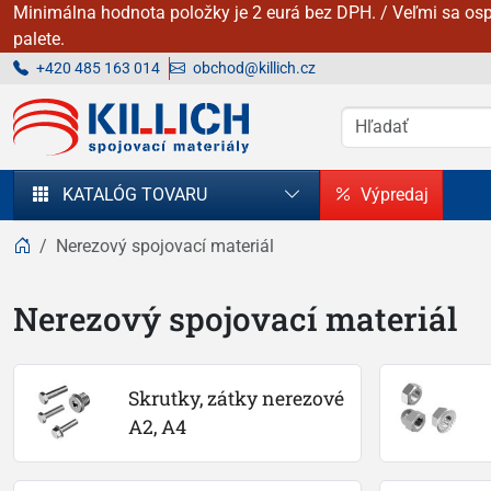
Minimálna hodnota položky je 2 eurá bez DPH. / Veľmi sa osp
palete.
+420 485 163 014
obchod@killich.cz
KILLICH - Spojovacie materiály
KATALÓG TOVARU
Výpredaj
Nerezový spojovací materiál
Nerezový spojovací materiál
Skrutky, zátky nerezové 
A2, A4