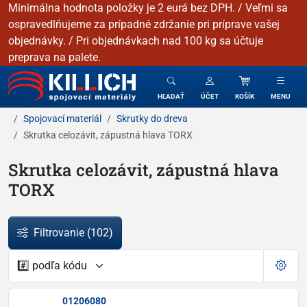
Minimálna hodnota položky je 2 eurá bez DPH. / Veľmi sa
ospravedlňujeme za prípadné zdržanie pri príprave vašej
objednávky. / Pri objednávkach nad 100 kg sa účtuje
preprava na palete.
KILLICH - Spojovacie materiály
HĽADAŤ
ÚČET
KOŠÍK
MENU
Spojovací materiál
Skrutky do dreva
Skrutka celozávit, zápustná hlava TORX
Skrutka celozávit, zápustná hlava
TORX
Filtrovanie
(102)
01206080