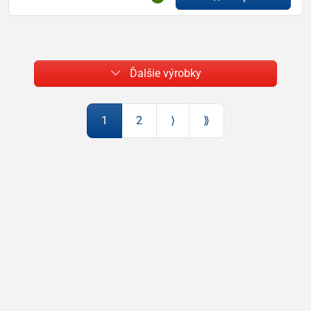
Ďalšie výrobky
1
2
⟩
⟫