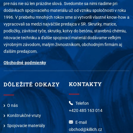
pre nás nie sú len prázdne slová. Svedomite sa nimi riadime pri
dodávkach spojovacieho materiálu už od vzniku spoločnosti v roku
1996. V priebehu mnohých rokov sme si vytvorili vlastné know-how a
vypracovali sa medzi najväčšie predajca v SR. Skrutky, matice,
podložky, závitové tyče, skrutky, kotvy do betónu, stavebnú chémiu,
nitovacie techniku a ďalšie spojovací materiál dodávame veľkým
výrobným závodom, malým živnostníkom, obchodným firmám aj
ďalším predajcom.
Obchodné podmienky
KONTAKTY
DÔLEŽITÉ ODKAZY
Telefon
O nás
+420 485 163 014
Konštrukčné vruty
E-mail
Spojovacie materiály
obchod@killich.cz