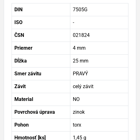
DIN
7505G
ISO
-
ČSN
021824
Priemer
4 mm
Dĺžka
25 mm
Smer závitu
PRAVÝ
Závit
celý závit
Material
NO
Povrchová úprava
zinok
Pohon
torx
Hmotnosť [ks]
1,45 g