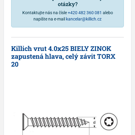
otázky?
Kontaktujte nás na čísle
+420 482 360 081
alebo
napíšte na e-mail
kancelar@killich.cz
Killich vrut 4.0x25 BIELY ZINOK
zapustená hlava, celý závit TORX
20