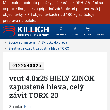
Minimálna hodnota položky je 2 eurá bez DPH. / Veľmi sa
ospravedlňujeme za prípadné zdržanie pri príprave vašej
objednávky. / Pri objednávkach nad 100 kg sa účtuje
preprava na palete.
KILLICH - Spojovacie materiály
HĽADAŤ
ÚČET
KOŠÍK
MENU
Spojovací materiál
Skrutky do dreva
Skrutka celozávit, zápustná hlava TORX
0122540025
vrut 4.0x25 BIELY ZINOK
zapustená hlava, celý
závit TORX 20
Značka:
Killich