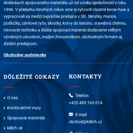
dodávkach spojovacieho materiálu už od vzniku spoločnosti v roku
1996. V priebehu mnohých rokov sme si vytvorili vlastné know-how a
vypracovali sa medzi najväčšie predajca v SR. Skrutky, matice,
podložky, závitové tyče, skrutky, kotvy do betónu, stavebnú chémiu,
nitovacie techniku a ďalšie spojovací materiál dodávame veľkým
výrobným závodom, malým živnostníkom, obchodným firmám aj
ďalším predajcom.
Obchodné podmienky
KONTAKTY
DÔLEŽITÉ ODKAZY
Telefon
O nás
+420 485 163 014
Konštrukčné vruty
E-mail
Spojovacie materiály
obchod@killich.cz
killich.sk