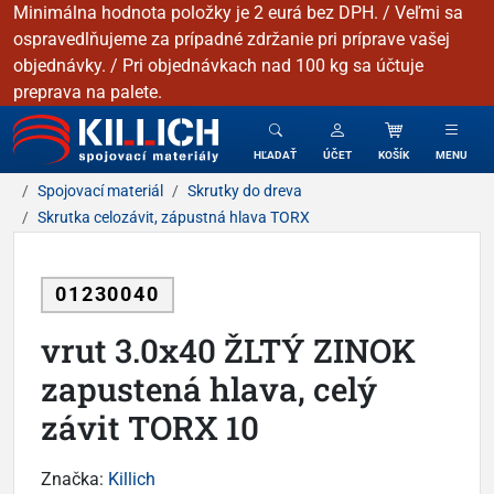
Minimálna hodnota položky je 2 eurá bez DPH. / Veľmi sa
ospravedlňujeme za prípadné zdržanie pri príprave vašej
objednávky. / Pri objednávkach nad 100 kg sa účtuje
preprava na palete.
KILLICH - Spojovacie materiály
HĽADAŤ
ÚČET
KOŠÍK
MENU
Spojovací materiál
Skrutky do dreva
Skrutka celozávit, zápustná hlava TORX
01230040
vrut 3.0x40 ŽLTÝ ZINOK
zapustená hlava, celý
závit TORX 10
Značka:
Killich