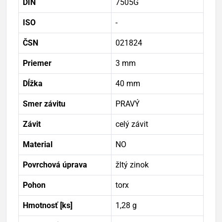
DIN
7505G
ISO
-
ČSN
021824
Priemer
3 mm
Dĺžka
40 mm
Smer závitu
PRAVÝ
Závit
celý závit
Material
NO
Povrchová úprava
žltý zinok
Pohon
torx
Hmotnosť [ks]
1,28 g