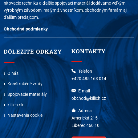
nitovacie techniku a ďalšie spojovací materiál dodávame veľkým
výrobným závodom, malým živnostníkom, obchodným firmám aj
ďalším predajcom.
Obchodné podmienky
KONTAKTY
DÔLEŽITÉ ODKAZY
Telefon
O nás
+420 485 163 014
Konštrukčné vruty
E-mail
Spojovacie materiály
obchod@killich.cz
killich.sk
Adresa
Nastavenia cookie
Americká 215
Liberec 460 10