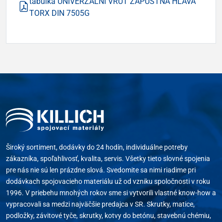
tabulka UNIVERZÁLNÍ VRUT ZÁPUSTNÁ HLAVA
TORX DIN 7505G
Široký sortiment, dodávky do 24 hodín, individuálne potreby
zákazníka, spoľahlivosť, kvalita, servis. Všetky tieto slovné spojenia
pre nás nie sú len prázdne slová. Svedomite sa nimi riadime pri
dodávkach spojovacieho materiálu už od vzniku spoločnosti v roku
1996. V priebehu mnohých rokov sme si vytvorili vlastné know-how a
vypracovali sa medzi najväčšie predajca v SR. Skrutky, matice,
podložky, závitové tyče, skrutky, kotvy do betónu, stavebnú chémiu,