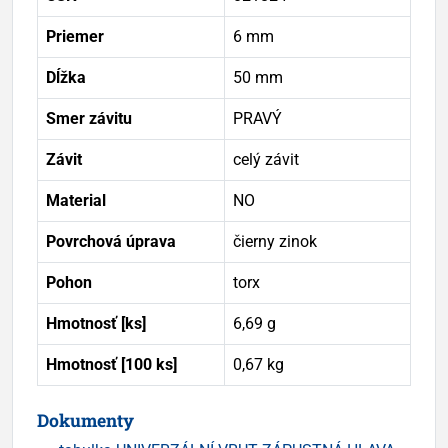
Priemer
6 mm
Dĺžka
50 mm
Smer závitu
PRAVÝ
Závit
celý závit
Material
NO
Povrchová úprava
čierny zinok
Pohon
torx
Hmotnosť [ks]
6,69 g
Hmotnosť [100 ks]
0,67 kg
Dokumenty