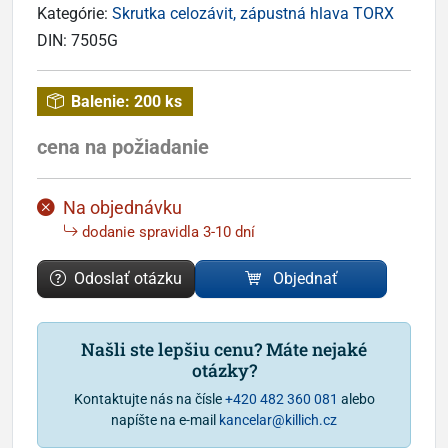
Kategórie:
Skrutka celozávit, zápustná hlava TORX
DIN:
7505G
Balenie:
200 ks
cena na požiadanie
Na objednávku
dodanie spravidla 3-10 dní
Odoslať otázku
Objednať
Našli ste lepšiu cenu? Máte nejaké
otázky?
Kontaktujte nás na čísle
+420 482 360 081
alebo
napíšte na e-mail
kancelar@killich.cz