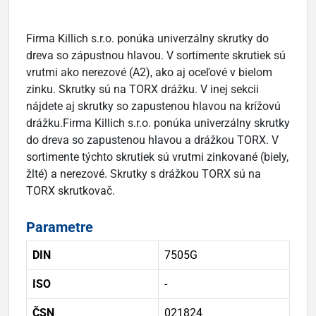
Firma Killich s.r.o. ponúka univerzálny skrutky do
dreva so zápustnou hlavou. V sortimente skrutiek sú
vrutmi ako nerezové (A2), ako aj oceľové v bielom
zinku. Skrutky sú na TORX drážku. V inej sekcii
nájdete aj skrutky so zapustenou hlavou na krížovú
drážku.Firma Killich s.r.o. ponúka univerzálny skrutky
do dreva so zapustenou hlavou a drážkou TORX. V
sortimente týchto skrutiek sú vrutmi zinkované (biely,
žlté) a nerezové. Skrutky s drážkou TORX sú na
TORX skrutkovač.
Parametre
DIN
7505G
ISO
-
ČSN
021824