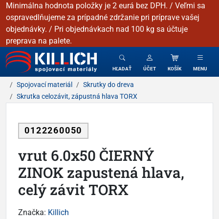
Minimálna hodnota položky je 2 eurá bez DPH. / Veľmi sa
ospravedlňujeme za prípadné zdržanie pri príprave vašej
objednávky. / Pri objednávkach nad 100 kg sa účtuje
preprava na palete.
KILLICH - Spojovacie materiály
HĽADAŤ
ÚČET
KOŠÍK
MENU
Spojovací materiál
Skrutky do dreva
Skrutka celozávit, zápustná hlava TORX
0122260050
vrut 6.0x50 ČIERNÝ
ZINOK zapustená hlava,
celý závit TORX
Značka:
Killich