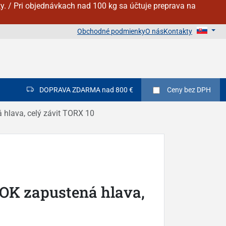
y. / Pri objednávkach nad 100 kg sa účtuje preprava na
Obchodné podmienky
O nás
Kontakty
DOPRAVA ZDARMA nad 800 €
Ceny
bez DPH
 hlava, celý závit TORX 10
NOK zapustená hlava,