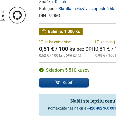
Značka:
Killich
Kategórie:
Skrutka celozávit, zápustná h
DIN:
7505G
Balenie:
1 000 ks
za balenie a viac
za menej 
0,51 € / 100 ks
0,81 € /
bez DPH
0,62 € / 100 ks
0,98 € / 100 
s DPH (21%)
Skladom 5 510 kusov
Kúpiť
Našli ste lepšiu cen
Kontaktujte nás na čísle
+420 482 360 08