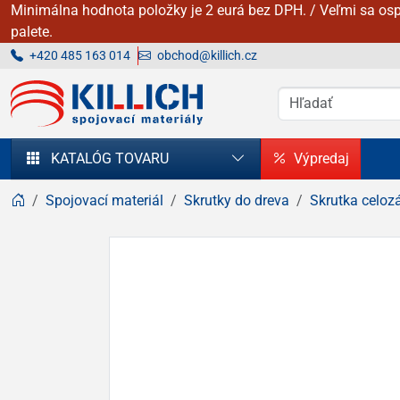
Minimálna hodnota položky je 2 eurá bez DPH. / Veľmi sa osp
palete.
+420 485 163 014
obchod@killich.cz
KILLICH - Spojovacie materiály
KATALÓG TOVARU
Výpredaj
Spojovací materiál
Skrutky do dreva
Skrutka celoz