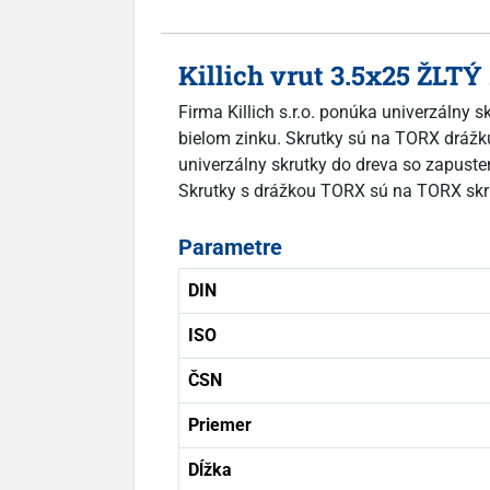
Killich vrut 3.5x25 ŽLT
Firma Killich s.r.o. ponúka univerzálny 
bielom zinku. Skrutky sú na TORX drážku.
univerzálny skrutky do dreva so zapusten
Skrutky s drážkou TORX sú na TORX skr
Parametre
DIN
ISO
ČSN
Priemer
Dĺžka