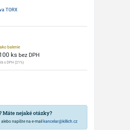
lava TORX
ako balenie
 100 ks
bez DPH
ks
s DPH (21%)
u? Máte nejaké otázky?
1
alebo napíšte na e-mail
kancelar@killich.cz