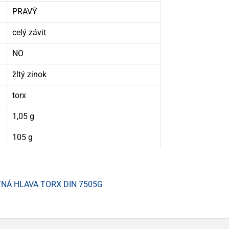
PRAVÝ
celý závit
NO
žltý zinok
torx
1,05 g
105 g
TNÁ HLAVA TORX DIN 7505G