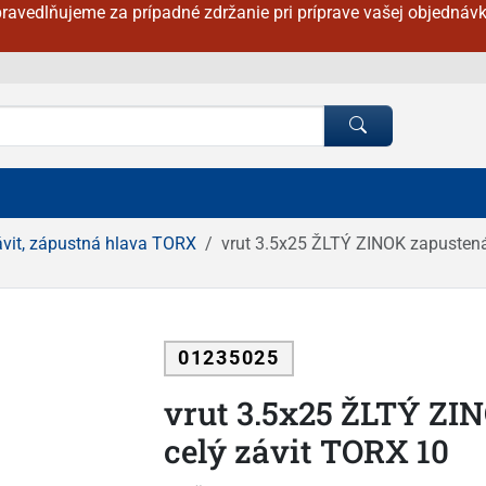
ravedlňujeme za prípadné zdržanie pri príprave vašej objednávk
ávit, zápustná hlava TORX
vrut 3.5x25 ŽLTÝ ZINOK zapustená
01235025
vrut 3.5x25 ŽLTÝ ZI
celý závit TORX 10