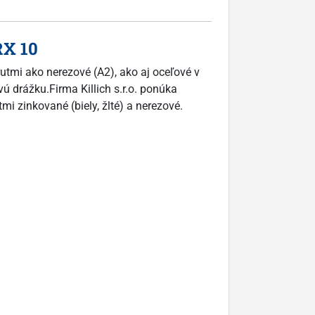
RX 10
rutmi ako nerezové (A2), ako aj oceľové v
ú drážku.Firma Killich s.r.o. ponúka
i zinkované (biely, žlté) a nerezové.