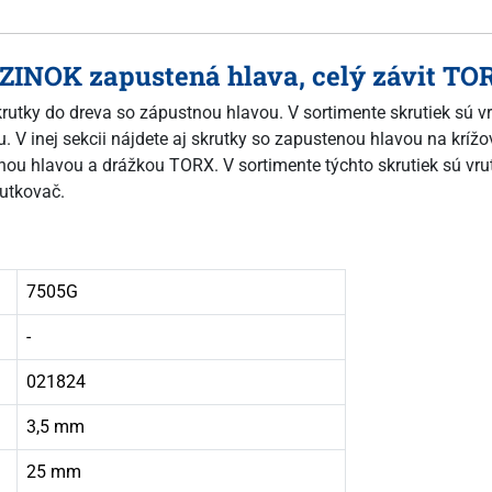
Ý ZINOK zapustená hlava, celý závit TO
skrutky do dreva so zápustnou hlavou. V sortimente skrutiek sú v
 V inej sekcii nájdete aj skrutky so zapustenou hlavou na krížov
ou hlavou a drážkou TORX. V sortimente týchto skrutiek sú vrutm
utkovač.
7505G
-
021824
3,5 mm
25 mm