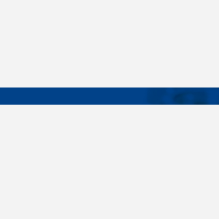
DÔLEŽIT
Široký sortiment, dodávky do 24 hodín,
O nás
individuálne potreby zákazníka, spoľahlivosť,
Konštrukčné 
kvalita, servis. Všetky tieto slovné spojenia pre
nás nie sú len prázdne slová. Svedomite sa nimi
Spojovacie m
riadime pri dodávkach spojovacieho materiálu
killich.sk
už od vzniku spoločnosti v roku 1996. V