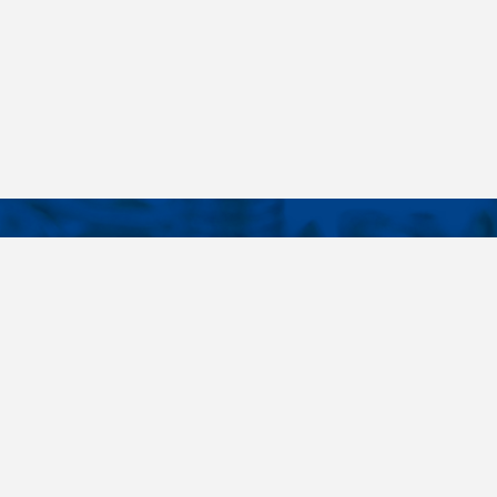
KONTAKTY
É ODKAZY
Telefon
+420 485 163 014
vruty
E-mail
ateriály
obchod@killich.cz