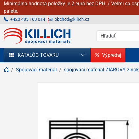
Minimálna hodnota položky je 2 eurá bez DPH. / Veľmi sa osp
palete.
+420 485 163 014
obchod@killich.cz
KILLICH - Spojovacie materiály
KATALÓG TOVARU
Výpredaj
Spojovací materiál
spojovací materiál ŽIAROVÝ zinok