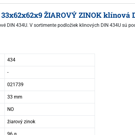
r. 33x62x62x9 ŽIAROVÝ ZINOK klínová 
inové DIN 434U. V sortimente podložiek klinových DIN 434U sú po
434
-
021739
33 mm
NO
žiarový zinok
96 g