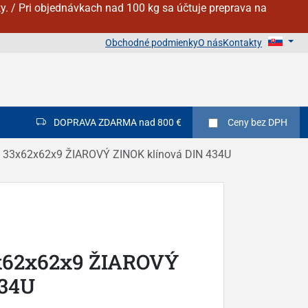
y. / Pri objednávkach nad 100 kg sa účtuje preprava na
Obchodné podmienky
O nás
Kontakty
DOPRAVA ZDARMA nad 800 €
Ceny
bez DPH
. 33x62x62x9 ŽIAROVÝ ZINOK klínová DIN 434U
3x62x62x9 ŽIAROVÝ
434U