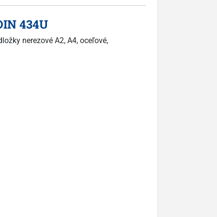
DIN 434U
dložky nerezové A2, A4, oceľové,