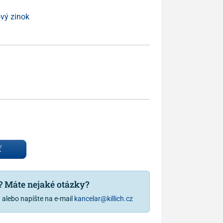
vý zinok
ť
u? Máte nejaké otázky?
1
alebo napíšte na e-mail
kancelar@killich.cz