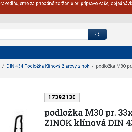
ravedlňujeme za prípadné zdržanie pri príprave vašej objednávk
DIN 434 Podložka Klinová žiarový zinok
podložka M30 pr
17392130
podložka M30 pr. 3
ZINOK klínová DIN 