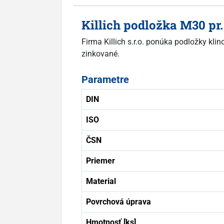
Killich podložka M30 p
Firma Killich s.r.o. ponúka podložky kl
zinkované.
Parametre
DIN
ISO
ČSN
Priemer
Material
Povrchová úprava
Hmotnosť [ks]