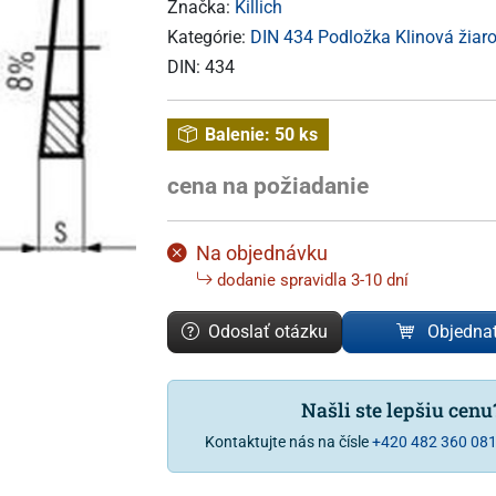
Značka:
Killich
Kategórie:
DIN 434 Podložka Klinová žiaro
DIN:
434
Balenie:
50 ks
cena na požiadanie
Na objednávku
dodanie spravidla 3-10 dní
Odoslať otázku
Objedna
Našli ste lepšiu cen
Kontaktujte nás na čísle
+420 482 360 08