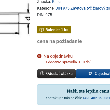
Značka:
Killich
Kategórie:
DIN 975 Závitová tyč žiarový z
DIN:
975
Balenie:
1 ks
cena na požiadanie
Na objednávku
dodanie spravidla 3-10 dní
Odoslať otázku
Objedna
Našli ste lepšiu cen
Kontaktujte nás na čísle
+420 482 360 08