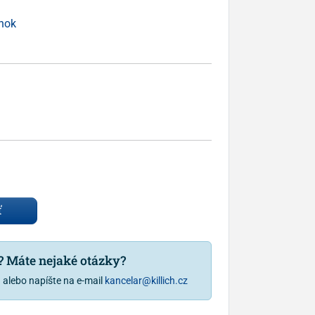
inok
ť
u? Máte nejaké otázky?
1
alebo napíšte na e-mail
kancelar@killich.cz