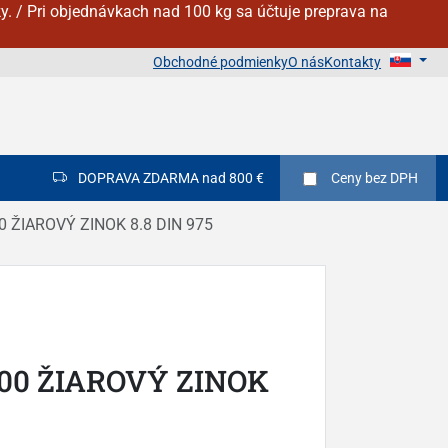
y. / Pri objednávkach nad 100 kg sa účtuje preprava na
Obchodné podmienky
O nás
Kontakty
DOPRAVA ZDARMA nad 800 €
Ceny
bez DPH
0 ŽIAROVÝ ZINOK 8.8 DIN 975
000 ŽIAROVÝ ZINOK