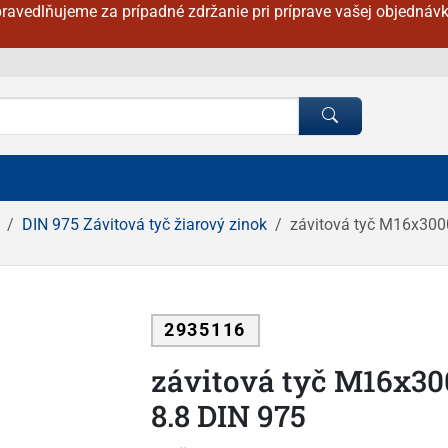
ravedlňujeme za prípadné zdržanie pri príprave vašej objednávk
DIN 975 Závitová tyč žiarový zinok
závitová tyč M16x300
2935116
závitová tyč M16x3
8.8 DIN 975