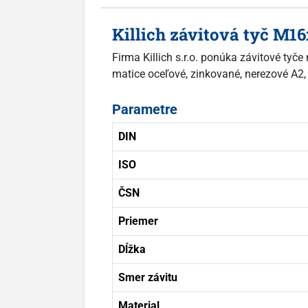
Killich závitová tyč M
Firma Killich s.r.o. ponúka závitové tyč
matice oceľové, zinkované, nerezové A2, 
Parametre
DIN
ISO
ČSN
Priemer
Dĺžka
Smer závitu
Material