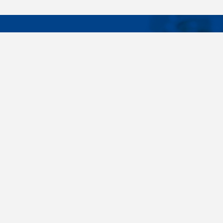
DÔLEŽIT
Široký sortiment, dodávky do 24 hodín,
O nás
individuálne potreby zákazníka, spoľahlivosť,
Konštrukčné 
kvalita, servis. Všetky tieto slovné spojenia pre
nás nie sú len prázdne slová. Svedomite sa nimi
Spojovacie m
riadime pri dodávkach spojovacieho materiálu
killich.sk
už od vzniku spoločnosti v roku 1996. V
priebehu mnohých rokov sme si vytvorili vlastné
Nastavenia c
know-how a vypracovali sa medzi najväčšie
predajca v SR. Skrutky, matice, podložky,
závitové tyče, skrutky, kotvy do betónu,
stavebnú chémiu, nitovacie techniku a ďalšie
spojovací materiál dodávame veľkým výrobným