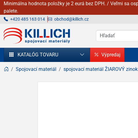
Minimálna hodnota položky je 2 eurá bez DPH. / Veľmi sa osp
palete.
+420 485 163 014
obchod@killich.cz
KILLICH - Spojovacie materiály
KATALÓG TOVARU
Výpredaj
Spojovací materiál
spojovací materiál ŽIAROVÝ zinok