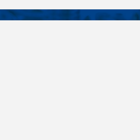
KONTAKTY
É ODKAZY
Telefon
+420 485 163 014
vruty
E-mail
ateriály
obchod@killich.cz
Adresa
ookie
Americká 215
Liberec 460 10
Kontakty