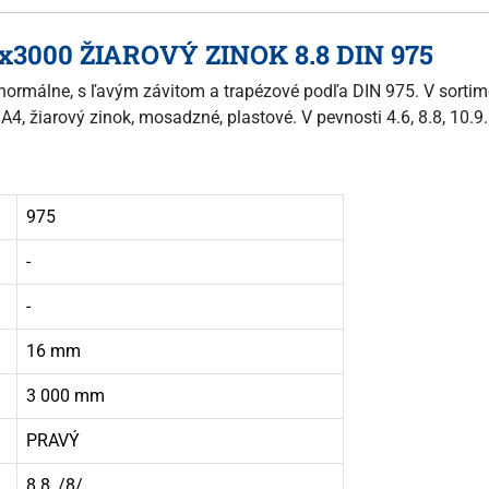
16x3000 ŽIAROVÝ ZINOK 8.8 DIN 975
e normálne, s ľavým závitom a trapézové podľa DIN 975. V sortim
A4, žiarový zinok, mosadzné, plastové. V pevnosti 4.6, 8.8, 10.9.
975
-
-
16 mm
3 000 mm
PRAVÝ
8.8, /8/