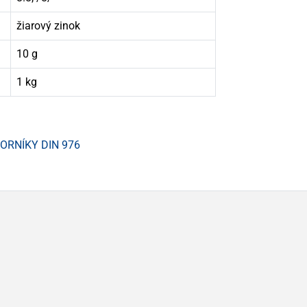
žiarový zinok
10 g
1 kg
VORNÍKY DIN 976