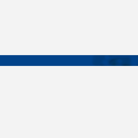
DÔLEŽIT
Široký sortiment, dodávky do 24 hodín,
O nás
individuálne potreby zákazníka, spoľahlivosť,
Konštrukčné 
kvalita, servis. Všetky tieto slovné spojenia pre
nás nie sú len prázdne slová. Svedomite sa nimi
Spojovacie m
riadime pri dodávkach spojovacieho materiálu
killich.sk
už od vzniku spoločnosti v roku 1996. V