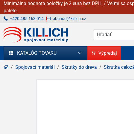
Minimálna hodnota položky je 2 eurá bez DPH. / Veľmi sa osp
palete.
+420 485 163 014
obchod@killich.cz
KILLICH - Spojovacie materiály
KATALÓG TOVARU
Výpredaj
Spojovací materiál
Skrutky do dreva
Skrutka celoz