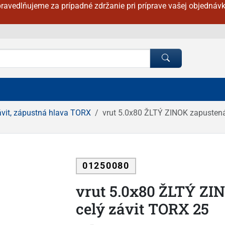
ravedlňujeme za prípadné zdržanie pri príprave vašej objednávk
ávit, zápustná hlava TORX
vrut 5.0x80 ŽLTÝ ZINOK zapustená
01250080
vrut 5.0x80 ŽLTÝ ZI
celý závit TORX 25