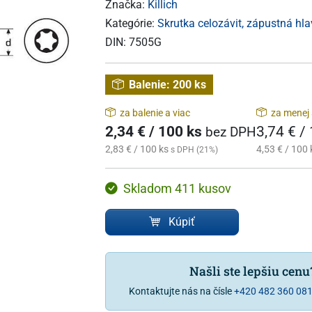
Značka:
Killich
Kategórie:
Skrutka celozávit, zápustná h
DIN:
7505G
Balenie:
200 ks
za balenie a viac
za menej 
2,34 € / 100 ks
3,74 € /
bez DPH
2,83 € / 100 ks
4,53 € / 100 
s DPH (21%)
Skladom 411 kusov
Kúpiť
Našli ste lepšiu cen
Kontaktujte nás na čísle
+420 482 360 08