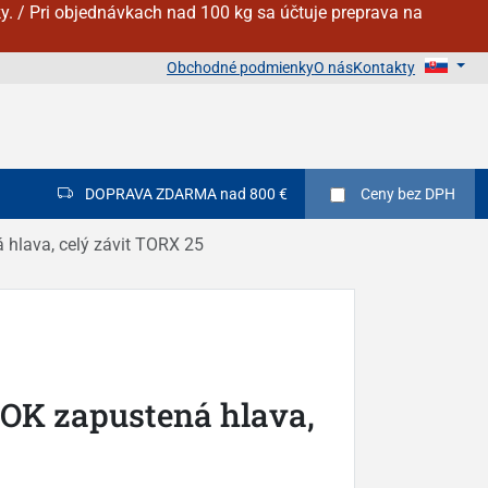
y. / Pri objednávkach nad 100 kg sa účtuje preprava na
Obchodné podmienky
O nás
Kontakty
DOPRAVA ZDARMA nad 800 €
Ceny
bez DPH
 hlava, celý závit TORX 25
NOK zapustená hlava,