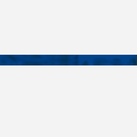
KONTAKTY
É ODKAZY
Telefon
+420 485 163 014
vruty
E-mail
ateriály
obchod@killich.cz