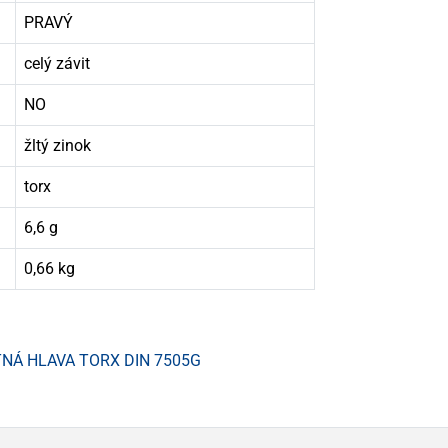
PRAVÝ
celý závit
NO
žltý zinok
torx
6,6 g
0,66 kg
TNÁ HLAVA TORX DIN 7505G