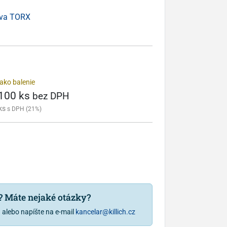
lava TORX
ako balenie
 100 ks
bez DPH
ks
s DPH (21%)
u? Máte nejaké otázky?
1
alebo napíšte na e-mail
kancelar@killich.cz