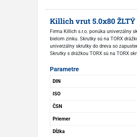
Killich vrut 5.0x80 ŽLT
Firma Killich s.r.o. ponúka univerzálny 
bielom zinku. Skrutky sú na TORX drážku.
univerzálny skrutky do dreva so zapusten
Skrutky s drážkou TORX sú na TORX skr
Parametre
DIN
ISO
ČSN
Priemer
Dĺžka