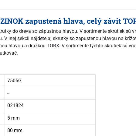
Ý ZINOK zapustená hlava, celý závit TO
skrutky do dreva so zápustnou hlavou. V sortimente skrutiek sú v
 V inej sekcii nájdete aj skrutky so zapustenou hlavou na krížov
ou hlavou a drážkou TORX. V sortimente týchto skrutiek sú vrutm
utkovač.
7505G
-
021824
5 mm
80 mm