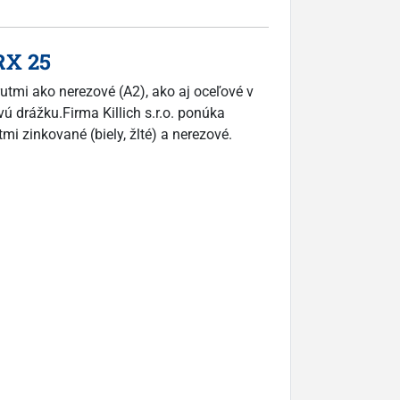
RX 25
rutmi ako nerezové (A2), ako aj oceľové v
ú drážku.Firma Killich s.r.o. ponúka
i zinkované (biely, žlté) a nerezové.