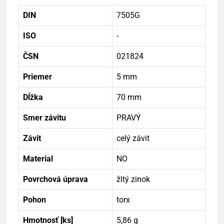
DIN
7505G
ISO
-
ČSN
021824
Priemer
5 mm
Dĺžka
70 mm
Smer závitu
PRAVÝ
Závit
celý závit
Material
NO
Povrchová úprava
žltý zinok
Pohon
torx
Hmotnosť [ks]
5,86 g