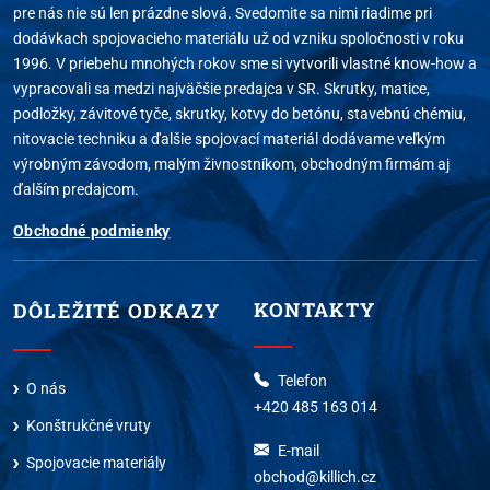
pre nás nie sú len prázdne slová. Svedomite sa nimi riadime pri
dodávkach spojovacieho materiálu už od vzniku spoločnosti v roku
1996. V priebehu mnohých rokov sme si vytvorili vlastné know-how a
vypracovali sa medzi najväčšie predajca v SR. Skrutky, matice,
podložky, závitové tyče, skrutky, kotvy do betónu, stavebnú chémiu,
nitovacie techniku a ďalšie spojovací materiál dodávame veľkým
výrobným závodom, malým živnostníkom, obchodným firmám aj
ďalším predajcom.
Obchodné podmienky
KONTAKTY
DÔLEŽITÉ ODKAZY
Telefon
O nás
+420 485 163 014
Konštrukčné vruty
E-mail
Spojovacie materiály
obchod@killich.cz