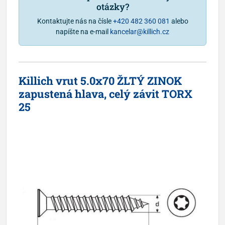
otázky?
Kontaktujte nás na čísle
+420 482 360 081
alebo
napíšte na e-mail
kancelar@killich.cz
Killich vrut 5.0x70 ŽLTÝ ZINOK
zapustená hlava, celý závit TORX
25