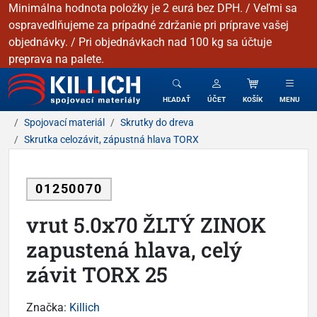
Minimálna hodnota položky je 2 eurá bez DPH. / Veľmi sa
ospravedlňujeme za prípadné zdržanie pri príprave vašej
objednávky. / Pri objednávkach nad 100 kg sa účtuje
preprava na palete.
KILLICH - Spojovacie materiály
HĽADAŤ
ÚČET
KOŠÍK
MENU
Spojovací materiál
Skrutky do dreva
Skrutka celozávit, zápustná hlava TORX
01250070
vrut 5.0x70 ŽLTÝ ZINOK
zapustená hlava, celý
závit TORX 25
Značka:
Killich