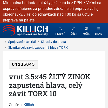
Minimálna hodnota položky je 2 eurá bez DPH. / Veľmi sa
ospravedlňujeme za prípadné zdržanie pri príprave vašej
objednávky. / Pri objednávkach nad 100 kg sa účtuje
preprava na palete.
KILLICH - Spojovacie materiály
HĽADAŤ
ÚČET
KOŠÍK
MENU
Spojovací materiál
Skrutky do dreva
Skrutka celozávit, zápustná hlava TORX
01235045
vrut 3.5x45 ŽLTÝ ZINOK
zapustená hlava, celý
závit TORX 10
Značka:
Killich