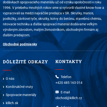
dodávkach spojovacieho materiálu už od vzniku spoločnosti v roku
1996. V priebehu mnohých rokov sme si vytvorili vlastné know-how a
vypracovali sa medzi najväčšie predajca v SR. Skrutky, matice,
podložky, závitové tyče, skrutky, kotvy do betónu, stavebnú chémiu,
nitovacie techniku a ďalšie spojovací materiál dodávame veľkým
výrobným závodom, malým živnostníkom, obchodným firmám aj
ďalším predajcom.
Obchodné podmienky
KONTAKTY
DÔLEŽITÉ ODKAZY
Telefon
O nás
+420 485 163 014
Konštrukčné vruty
E-mail
Spojovacie materiály
obchod@killich.cz
killich.sk