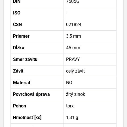
DIN
7505G
ISO
-
ČSN
021824
Priemer
3,5 mm
Dĺžka
45 mm
Smer závitu
PRAVÝ
Závit
celý závit
Material
NO
Povrchová úprava
žltý zinok
Pohon
torx
Hmotnosť [ks]
1,81 g