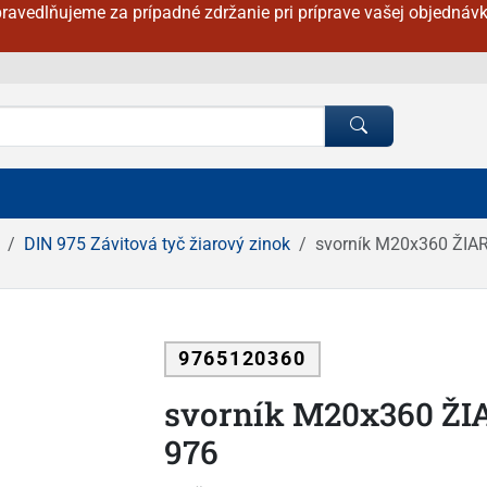
ravedlňujeme za prípadné zdržanie pri príprave vašej objednávk
DIN 975 Závitová tyč žiarový zinok
svorník M20x360 ŽIA
9765120360
svorník M20x360 ŽI
976