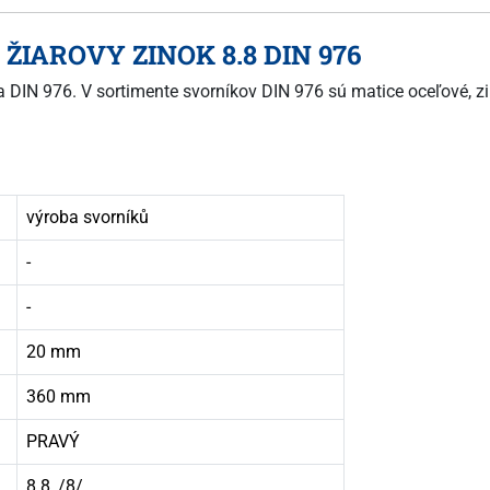
0 ŽIAROVY ZINOK 8.8 DIN 976
a DIN 976. V sortimente svorníkov DIN 976 sú matice oceľové, zin
výroba svorníků
-
-
20 mm
360 mm
PRAVÝ
8.8, /8/