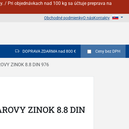
y. / Pri objednávkach nad 100 kg sa účtuje preprava na
Obchodné podmienky
O nás
Kontakty
DOPRAVA ZDARMA nad 800 €
Ceny
bez DPH
ROVY ZINOK 8.8 DIN 976
AROVY ZINOK 8.8 DIN