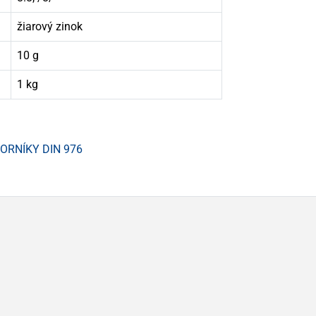
žiarový zinok
10 g
1 kg
VORNÍKY DIN 976