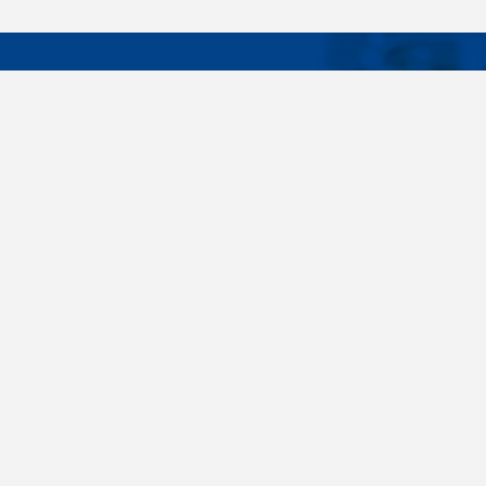
DÔLEŽIT
Široký sortiment, dodávky do 24 hodín,
O nás
individuálne potreby zákazníka, spoľahlivosť,
Konštrukčné 
kvalita, servis. Všetky tieto slovné spojenia pre
nás nie sú len prázdne slová. Svedomite sa nimi
Spojovacie m
riadime pri dodávkach spojovacieho materiálu
killich.sk
už od vzniku spoločnosti v roku 1996. V
priebehu mnohých rokov sme si vytvorili vlastné
Nastavenia c
know-how a vypracovali sa medzi najväčšie
predajca v SR. Skrutky, matice, podložky,
závitové tyče, skrutky, kotvy do betónu,
stavebnú chémiu, nitovacie techniku a ďalšie
spojovací materiál dodávame veľkým výrobným