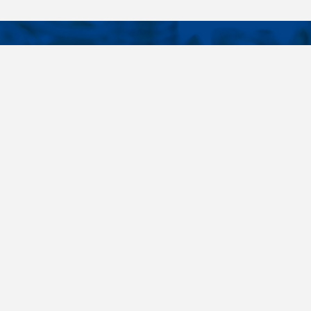
KONTAKTY
É ODKAZY
Telefon
+420 485 163 014
vruty
E-mail
ateriály
obchod@killich.cz
Adresa
ookie
Americká 215
Liberec 460 10
Kontakty