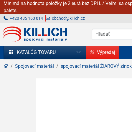
Minimálna hodnota položky je 2 eurá bez DPH. / Veľmi sa osp
palete.
+420 485 163 014
obchod@killich.cz
KILLICH - Spojovacie materiály
KATALÓG TOVARU
Výpredaj
Spojovací materiál
spojovací materiál ŽIAROVÝ zinok