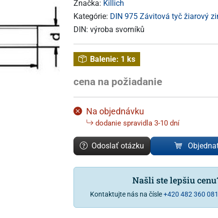
Značka:
Killich
Kategórie:
DIN 975 Závitová tyč žiarový z
DIN:
výroba svorníků
Balenie:
1 ks
cena na požiadanie
Na objednávku
dodanie spravidla 3-10 dní
Odoslať otázku
Objedna
Našli ste lepšiu cen
Kontaktujte nás na čísle
+420 482 360 08