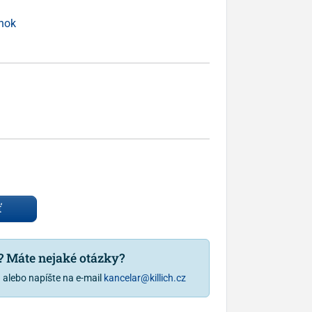
inok
ť
u? Máte nejaké otázky?
1
alebo napíšte na e-mail
kancelar@killich.cz