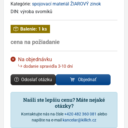
Kategórie:
spojovací materiál ŽIAROVÝ zinok
DIN:
výroba svorníků
Balenie:
1 ks
cena na požiadanie
Na objednávku
dodanie spravidla 3-10 dní
Odoslať otázku
Objednať
Našli ste lepšiu cenu? Máte nejaké
otázky?
Kontaktujte nás na čísle
+420 482 360 081
alebo
napíšte na e-mail
kancelar@killich.cz