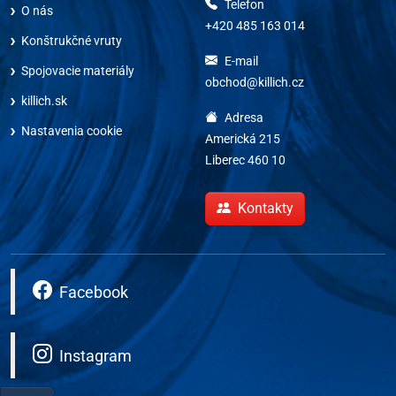
Telefon
O nás
+420 485 163 014
Konštrukčné vruty
E-mail
Spojovacie materiály
obchod@killich.cz
killich.sk
Adresa
Nastavenia cookie
Americká 215
Liberec 460 10
Kontakty
Facebook
Instagram