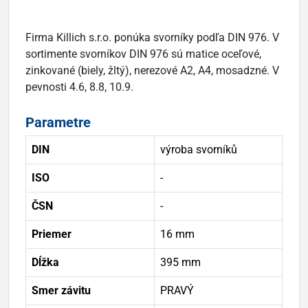
Firma Killich s.r.o. ponúka svorníky podľa DIN 976. V
sortimente svorníkov DIN 976 sú matice oceľové,
zinkované (biely, žltý), nerezové A2, A4, mosadzné. V
pevnosti 4.6, 8.8, 10.9.
Parametre
DIN
výroba svorníků
ISO
-
ČSN
-
Priemer
16 mm
Dĺžka
395 mm
Smer závitu
PRAVÝ