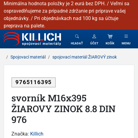
Minimálna hodnota položky je 2 eurá bez DPH. / Veľmi sa
ospravedlňujeme za prípadné zdržanie pri príprave vašej
objednávky. / Pri objednávkach nad 100 kg sa účtuje
preprava na palete.
KILLICH - Spojovacie materiály
HĽADAŤ
ÚČET
KOŠÍK
MENU
Spojovací materiál
spojovací materiál ŽIAROVÝ zinok
9765116395
svorník M16x395
ŽIAROVY ZINOK 8.8 DIN
976
Značka:
Killich