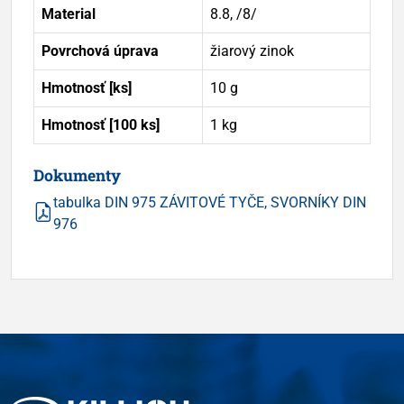
Material
8.8, /8/
Povrchová úprava
žiarový zinok
Hmotnosť [ks]
10 g
Hmotnosť [100 ks]
1 kg
Dokumenty
tabulka DIN 975 ZÁVITOVÉ TYČE, SVORNÍKY DIN
976