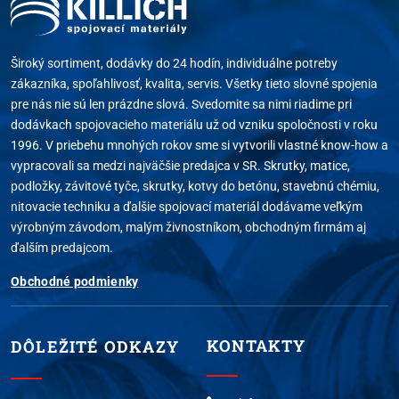
Široký sortiment, dodávky do 24 hodín, individuálne potreby
zákazníka, spoľahlivosť, kvalita, servis. Všetky tieto slovné spojenia
pre nás nie sú len prázdne slová. Svedomite sa nimi riadime pri
dodávkach spojovacieho materiálu už od vzniku spoločnosti v roku
1996. V priebehu mnohých rokov sme si vytvorili vlastné know-how a
vypracovali sa medzi najväčšie predajca v SR. Skrutky, matice,
podložky, závitové tyče, skrutky, kotvy do betónu, stavebnú chémiu,
nitovacie techniku a ďalšie spojovací materiál dodávame veľkým
výrobným závodom, malým živnostníkom, obchodným firmám aj
ďalším predajcom.
Obchodné podmienky
KONTAKTY
DÔLEŽITÉ ODKAZY