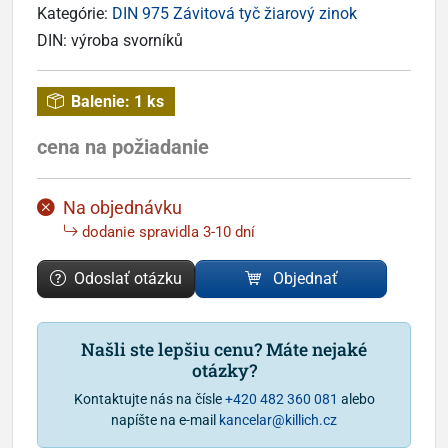
Kategórie:
DIN 975 Závitová tyč žiarový zinok
DIN:
výroba svorníků
Balenie:
1 ks
cena na požiadanie
Na objednávku
dodanie spravidla 3-10 dní
Odoslať otázku
Objednať
Našli ste lepšiu cenu? Máte nejaké
otázky?
Kontaktujte nás na čísle
+420 482 360 081
alebo
napíšte na e-mail
kancelar@killich.cz