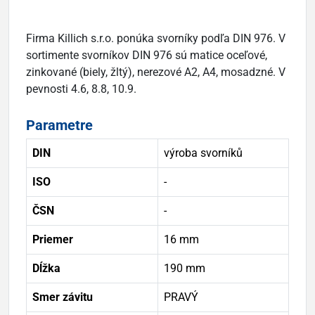
Firma Killich s.r.o. ponúka svorníky podľa DIN 976. V
sortimente svorníkov DIN 976 sú matice oceľové,
zinkované (biely, žltý), nerezové A2, A4, mosadzné. V
pevnosti 4.6, 8.8, 10.9.
Parametre
DIN
výroba svorníků
ISO
-
ČSN
-
Priemer
16 mm
Dĺžka
190 mm
Smer závitu
PRAVÝ