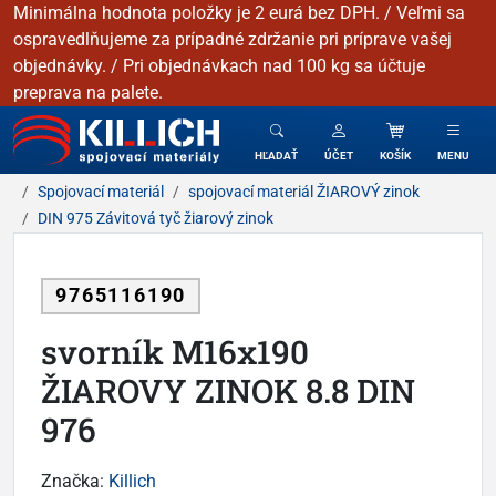
Minimálna hodnota položky je 2 eurá bez DPH. / Veľmi sa
ospravedlňujeme za prípadné zdržanie pri príprave vašej
objednávky. / Pri objednávkach nad 100 kg sa účtuje
preprava na palete.
KILLICH - Spojovacie materiály
HĽADAŤ
ÚČET
KOŠÍK
MENU
Spojovací materiál
spojovací materiál ŽIAROVÝ zinok
DIN 975 Závitová tyč žiarový zinok
9765116190
svorník M16x190
ŽIAROVY ZINOK 8.8 DIN
976
Značka:
Killich