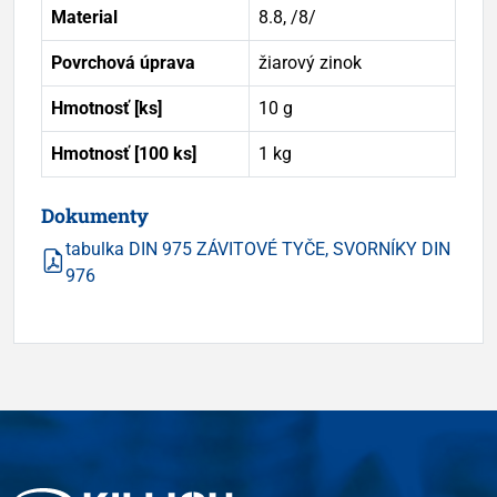
Material
8.8, /8/
Povrchová úprava
žiarový zinok
Hmotnosť [ks]
10 g
Hmotnosť [100 ks]
1 kg
Dokumenty
tabulka DIN 975 ZÁVITOVÉ TYČE, SVORNÍKY DIN
976