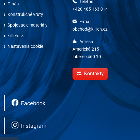
Telefon
O nás
+420 485 163 014
Konštrukčné vruty
E-mail
Spojovacie materiály
obchod@killich.cz
killich.sk
Adresa
Nastavenia cookie
Americká 215
Liberec 460 10
Kontakty
Facebook
Instagram