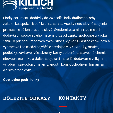
Široký sortiment, dodávky do 24 hodín, individuálne potreby
zákazníka, spoľahlivosť, kvalita, servis. Všetky tieto slovné spojenia
pre nás nie sú len prázdne slová. Svedomite sa nimi riadime pri
dodávkach spojovacieho materiálu už od vzniku spoločnosti v roku
1996. V priebehu mnohých rokov sme si vytvorili vlastné know-how a
vypracovali sa medzi najväčšie predajca v SR. Skrutky, matice,
podložky, závitové tyče, skrutky, kotvy do betónu, stavebnú chémiu,
nitovacie techniku a ďalšie spojovací materiál dodávame veľkým
výrobným závodom, malým živnostníkom, obchodným firmám aj
ďalším predajcom.
Obchodné podmienky
KONTAKTY
DÔLEŽITÉ ODKAZY