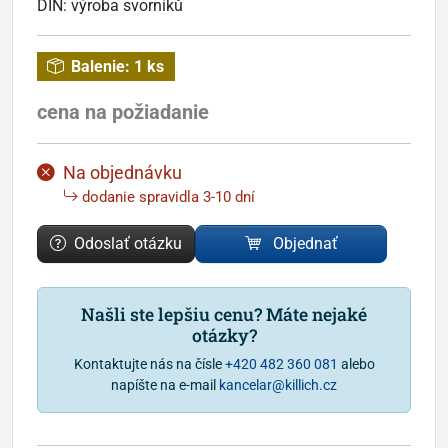
DIN:
výroba svorníků
Balenie:
1 ks
cena na požiadanie
Na objednávku
dodanie spravidla 3-10 dní
Odoslať otázku
Objednať
Našli ste lepšiu cenu? Máte nejaké
otázky?
Kontaktujte nás na čísle
+420 482 360 081
alebo
napíšte na e-mail
kancelar@killich.cz