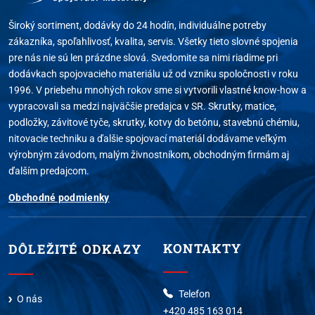
Široký sortiment, dodávky do 24 hodín, individuálne potreby
zákazníka, spoľahlivosť, kvalita, servis. Všetky tieto slovné spojenia
pre nás nie sú len prázdne slová. Svedomite sa nimi riadime pri
dodávkach spojovacieho materiálu už od vzniku spoločnosti v roku
1996. V priebehu mnohých rokov sme si vytvorili vlastné know-how a
vypracovali sa medzi najväčšie predajca v SR. Skrutky, matice,
podložky, závitové tyče, skrutky, kotvy do betónu, stavebnú chémiu,
nitovacie techniku a ďalšie spojovací materiál dodávame veľkým
výrobným závodom, malým živnostníkom, obchodným firmám aj
ďalším predajcom.
Obchodné podmienky
KONTAKTY
DÔLEŽITÉ ODKAZY
Telefon
O nás
+420 485 163 014