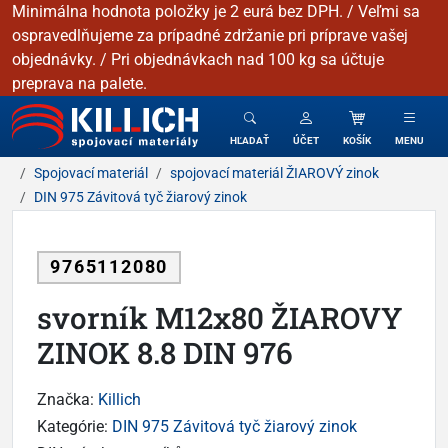
Minimálna hodnota položky je 2 eurá bez DPH. / Veľmi sa
ospravedlňujeme za prípadné zdržanie pri príprave vašej
objednávky. / Pri objednávkach nad 100 kg sa účtuje
preprava na palete.
KILLICH - Spojovacie materiály
HĽADAŤ
ÚČET
KOŠÍK
MENU
Spojovací materiál
spojovací materiál ŽIAROVÝ zinok
DIN 975 Závitová tyč žiarový zinok
9765112080
svorník M12x80 ŽIAROVY
ZINOK 8.8 DIN 976
Značka:
Killich
Kategórie:
DIN 975 Závitová tyč žiarový zinok