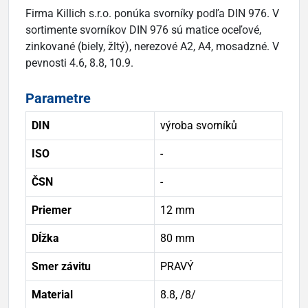
Firma Killich s.r.o. ponúka svorníky podľa DIN 976. V
sortimente svorníkov DIN 976 sú matice oceľové,
zinkované (biely, žltý), nerezové A2, A4, mosadzné. V
pevnosti 4.6, 8.8, 10.9.
Parametre
DIN
výroba svorníků
ISO
-
ČSN
-
Priemer
12 mm
Dĺžka
80 mm
Smer závitu
PRAVÝ
Material
8.8, /8/