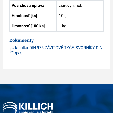
Povrchová úprava
žiarový zinok
Hmotnosť [ks]
10 g
Hmotnosť [100 ks]
1 kg
Dokumenty
tabulka DIN 975 ZÁVITOVÉ TYČE, SVORNÍKY DIN
976