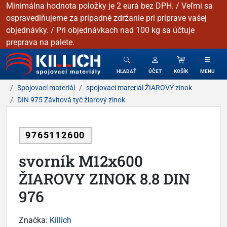
Minimálna hodnota položky je 2 eurá bez DPH. / Veľmi sa
ospravedlňujeme za prípadné zdržanie pri príprave vašej
objednávky. / Pri objednávkach nad 100 kg sa účtuje
preprava na palete.
KILLICH - Spojovacie materiály
HĽADAŤ
ÚČET
KOŠÍK
MENU
Spojovací materiál
spojovací materiál ŽIAROVÝ zinok
DIN 975 Závitová tyč žiarový zinok
9765112600
svorník M12x600
ŽIAROVY ZINOK 8.8 DIN
976
Značka:
Killich