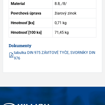
Material
8.8, /8/
Povrchová úprava
žiarový zinok
Hmotnosť [ks]
0,71 kg
Hmotnosť [100 ks]
71,45 kg
Dokumenty
tabulka DIN 975 ZÁVITOVÉ TYČE, SVORNÍKY DIN
976