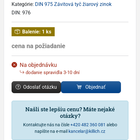
Kategórie:
DIN 975 Závitová tyč žiarový zinok
DIN:
976
Balenie:
1 ks
cena na požiadanie
Na objednávku
dodanie spravidla 3-10 dní
Odoslať otázku
Objednať
Našli ste lepšiu cenu? Máte nejaké
otázky?
Kontaktujte nás na čísle
+420 482 360 081
alebo
napíšte na e-mail
kancelar@killich.cz