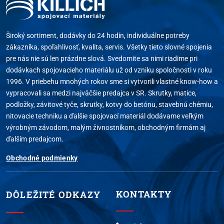
Široký sortiment, dodávky do 24 hodín, individuálne potreby
zákazníka, spoľahlivosť, kvalita, servis. Všetky tieto slovné spojenia
pre nás nie sú len prázdne slová. Svedomite sa nimi riadime pri
dodávkach spojovacieho materiálu už od vzniku spoločnosti v roku
1996. V priebehu mnohých rokov sme si vytvorili vlastné know-how a
vypracovali sa medzi najväčšie predajca v SR. Skrutky, matice,
podložky, závitové tyče, skrutky, kotvy do betónu, stavebnú chémiu,
nitovacie techniku a ďalšie spojovací materiál dodávame veľkým
výrobným závodom, malým živnostníkom, obchodným firmám aj
ďalším predajcom.
Obchodné podmienky
KONTAKTY
DÔLEŽITÉ ODKAZY