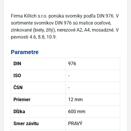
Firma Killich s.r.o. ponúka svorníky podľa DIN 976. V
sortimente svorníkov DIN 976 sú matice oceľové,
zinkované (biely, žltý), nerezové A2, A4, mosadzné. V
pevnosti 4.6, 8.8, 10.9.
Parametre
DIN
976
ISO
-
ČSN
-
Priemer
12 mm
Dĺžka
600 mm
Smer závitu
PRAVÝ