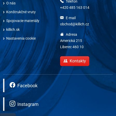
Telefon
O nás
+420 485 163 014
Konštrukčné vruty
E-mail
Spojovacie materiály
obchod@killich.cz
killich.sk
Adresa
Nastavenia cookie
Americká 215
Liberec 460 10
Kontakty
Facebook
Instagram