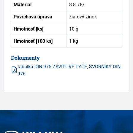
Material
8.8, /8/
Povrchová úprava
žiarový zinok
Hmotnosť [ks]
10 g
Hmotnosť [100 ks]
1 kg
Dokumenty
tabulka DIN 975 ZÁVITOVÉ TYČE, SVORNÍKY DIN
976