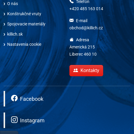
Telefon
O nás
+420 485 163 014
Konštrukčné vruty
E-mail
Spojovacie materiály
obchod@killich.cz
killich.sk
Adresa
Nastavenia cookie
Americká 215
Liberec 460 10
Kontakty
Facebook
Instagram