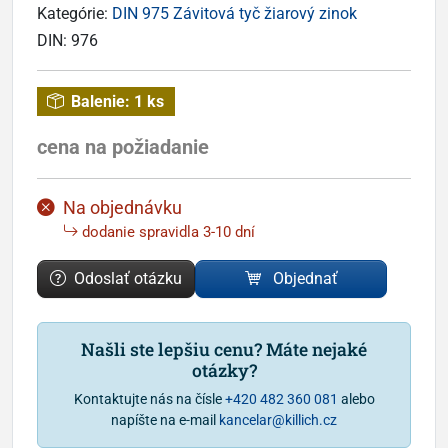
Kategórie:
DIN 975 Závitová tyč žiarový zinok
DIN:
976
Balenie:
1 ks
cena na požiadanie
Na objednávku
dodanie spravidla 3-10 dní
Odoslať otázku
Objednať
Našli ste lepšiu cenu? Máte nejaké
otázky?
Kontaktujte nás na čísle
+420 482 360 081
alebo
napíšte na e-mail
kancelar@killich.cz