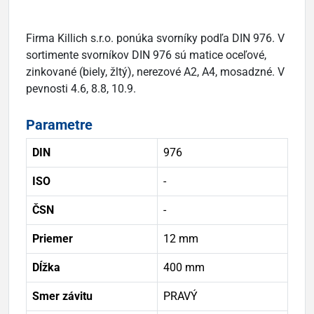
Firma Killich s.r.o. ponúka svorníky podľa DIN 976. V
sortimente svorníkov DIN 976 sú matice oceľové,
zinkované (biely, žltý), nerezové A2, A4, mosadzné. V
pevnosti 4.6, 8.8, 10.9.
Parametre
DIN
976
ISO
-
ČSN
-
Priemer
12 mm
Dĺžka
400 mm
Smer závitu
PRAVÝ