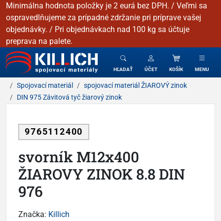
Minimálna hodnota položky je 2 eurá bez DPH. / Veľmi sa
ospravedlňujeme za prípadné zdržanie pri príprave vašej
objednávky. / Pri objednávkach nad 100 kg sa účtuje
preprava na palete.
KILLICH - Spojovacie materiály
HĽADAŤ
ÚČET
KOŠÍK
MENU
Spojovací materiál
spojovací materiál ŽIAROVÝ zinok
DIN 975 Závitová tyč žiarový zinok
9765112400
svorník M12x400
ŽIAROVY ZINOK 8.8 DIN
976
Značka:
Killich