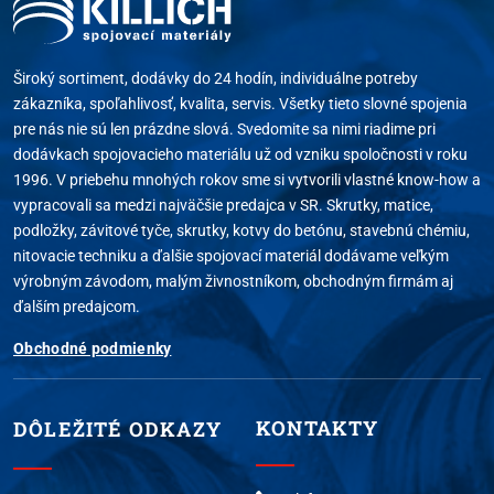
Široký sortiment, dodávky do 24 hodín, individuálne potreby
zákazníka, spoľahlivosť, kvalita, servis. Všetky tieto slovné spojenia
pre nás nie sú len prázdne slová. Svedomite sa nimi riadime pri
dodávkach spojovacieho materiálu už od vzniku spoločnosti v roku
1996. V priebehu mnohých rokov sme si vytvorili vlastné know-how a
vypracovali sa medzi najväčšie predajca v SR. Skrutky, matice,
podložky, závitové tyče, skrutky, kotvy do betónu, stavebnú chémiu,
nitovacie techniku a ďalšie spojovací materiál dodávame veľkým
výrobným závodom, malým živnostníkom, obchodným firmám aj
ďalším predajcom.
Obchodné podmienky
KONTAKTY
DÔLEŽITÉ ODKAZY