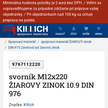
Minimálna hodnota položky je 2 eurá bez DPH. / Veľmi sa
ospravedlňujeme za prípadné zdržanie pri príprave vašej
objednávky. / Pri objednávkach nad 100 kg sa účtuje
preprava na palete.
KILLICH - Spojovacie materiály
HĽADAŤ
ÚČET
KOŠÍK
MENU
Spojovací materiál
spojovací materiál ŽIAROVÝ zinok
DIN 975 Závitová tyč žiarový zinok
9767112220
svorník M12x220
ŽIAROVY ZINOK 10.9 DIN
976
Značka:
Killich