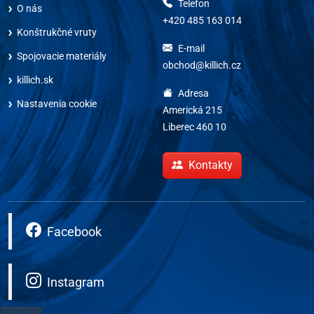
Telefon
O nás
+420 485 163 014
Konštrukčné vruty
E-mail
Spojovacie materiály
obchod@killich.cz
killich.sk
Adresa
Nastavenia cookie
Americká 215
Liberec 460 10
Kontakty
Facebook
Instagram