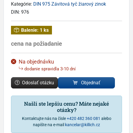
Kategórie:
DIN 975 Závitová tyč žiarový zinok
DIN:
976
Balenie:
1 ks
cena na požiadanie
Na objednávku
dodanie spravidla 3-10 dní
Odoslať otázku
Objednať
Našli ste lepšiu cenu? Máte nejaké
otázky?
Kontaktujte nás na čísle
+420 482 360 081
alebo
napíšte na e-mail
kancelar@killich.cz