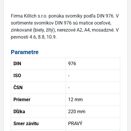
Firma Killich s.r.o. ponúka svorníky podľa DIN 976. V
sortimente svorníkov DIN 976 sú matice oceľové,
zinkované (biely, žltý), nerezové A2, A4, mosadzné. V
pevnosti 4.6, 8.8, 10.9.
Parametre
DIN
976
ISO
-
ČSN
-
Priemer
12 mm
Dĺžka
220 mm
Smer závitu
PRAVÝ