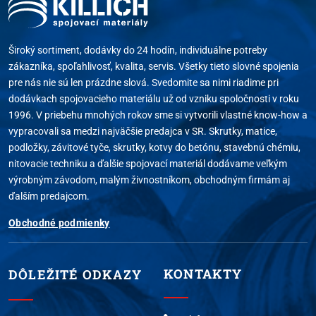
Široký sortiment, dodávky do 24 hodín, individuálne potreby
zákazníka, spoľahlivosť, kvalita, servis. Všetky tieto slovné spojenia
pre nás nie sú len prázdne slová. Svedomite sa nimi riadime pri
dodávkach spojovacieho materiálu už od vzniku spoločnosti v roku
1996. V priebehu mnohých rokov sme si vytvorili vlastné know-how a
vypracovali sa medzi najväčšie predajca v SR. Skrutky, matice,
podložky, závitové tyče, skrutky, kotvy do betónu, stavebnú chémiu,
nitovacie techniku a ďalšie spojovací materiál dodávame veľkým
výrobným závodom, malým živnostníkom, obchodným firmám aj
ďalším predajcom.
Obchodné podmienky
KONTAKTY
DÔLEŽITÉ ODKAZY