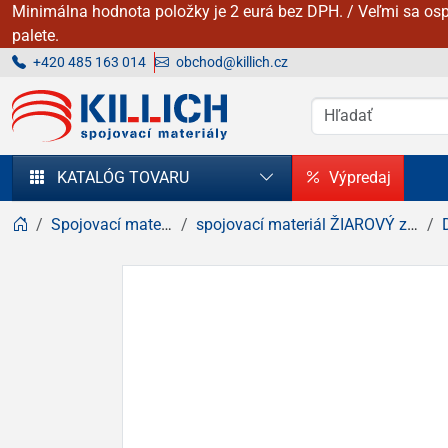
Minimálna hodnota položky je 2 eurá bez DPH. / Veľmi sa osp
palete.
+420 485 163 014
obchod@killich.cz
KILLICH - Spojovacie materiály
KATALÓG TOVARU
Výpredaj
Spojovací materiál
spojovací materiál ŽIAROVÝ zinok