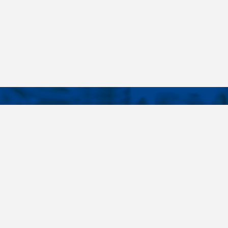
KONTAKTY
É ODKAZY
Telefon
+420 485 163 014
vruty
E-mail
ateriály
obchod@killich.cz
Adresa