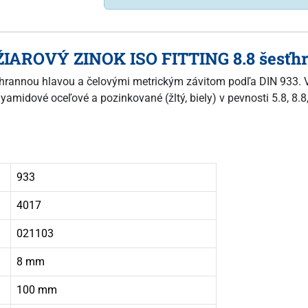
ŽIAROVÝ ZINOK ISO FITTING 8.8 šesťhra
esťhrannou hlavou a čelovými metrickým závitom podľa DIN 933. V
yamidové oceľové a pozinkované (žltý, biely) v pevnosti 5.8, 8.8
933
4017
021103
8 mm
100 mm