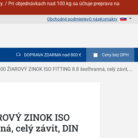
y. / Pri objednávkach nad 100 kg sa účtuje preprava na
Obchodné podmienky
O nás
Kontakty
DOPRAVA ZDARMA nad 800 €
Ceny
bez DPH
0 ŽIAROVÝ ZINOK ISO FITTING 8.8 šesťhranná, celý závit, DIN 933
ROVÝ ZINOK ISO
á, celý závit, DIN