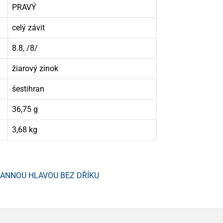
PRAVÝ
celý závit
8.8, /8/
žiarový zinok
šestihran
36,75 g
3,68 kg
HRANNOU HLAVOU BEZ DŘÍKU