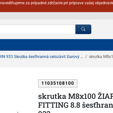
ravedlňujeme za prípadné zdržanie pri príprave vašej objednávk
DIN 933 Skrutka šesťhranná celozávit žiarový zinok
skrutka M8x10
11035108100
skrutka M8x100 ŽIA
FITTING 8.8 šesťhrann