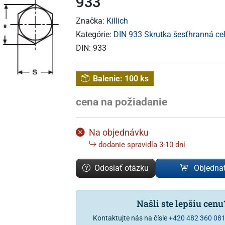
933
Značka:
Killich
Kategórie:
DIN 933 Skrutka šesťhranná cel
DIN:
933
Balenie:
100 ks
cena na požiadanie
Na objednávku
dodanie spravidla 3-10 dní
Odoslať otázku
Objedna
Našli ste lepšiu cen
Kontaktujte nás na čísle
+420 482 360 08