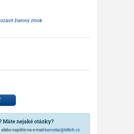
ozávit žiarový zinok
ť
u? Máte nejaké otázky?
1
alebo napíšte na e-mail
kancelar@killich.cz