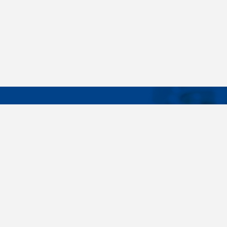
DÔLEŽIT
Široký sortiment, dodávky do 24 hodín,
O nás
individuálne potreby zákazníka, spoľahlivosť,
Konštrukčné 
kvalita, servis. Všetky tieto slovné spojenia pre
nás nie sú len prázdne slová. Svedomite sa nimi
Spojovacie m
riadime pri dodávkach spojovacieho materiálu
killich.sk
už od vzniku spoločnosti v roku 1996. V