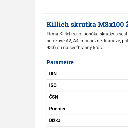
Killich skrutka M8x100 
Firma Killich s.r.o. ponúka skrutky s š
nerezové A2, A4, mosadzné, titánové, pol
933) sú na šesťhranný kľúč.
Parametre
DIN
ISO
ČSN
Priemer
Dĺžka