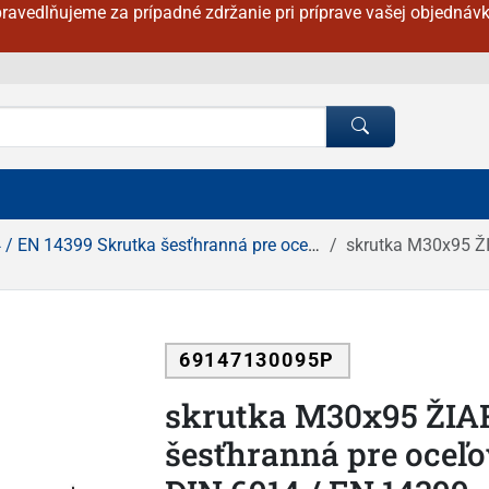
ravedlňujeme za prípadné zdržanie pri príprave vašej objednávk
EN 14399 Skrutka šesťhranná pre oceľové konštrukcie
skrutka M30x95 ŽIAROVÝ 
69147130095P
skrutka M30x95 ŽIA
šesťhranná pre oceľo