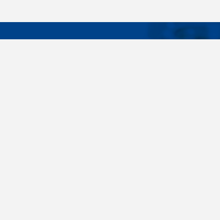
DÔLEŽIT
Široký sortiment, dodávky do 24 hodín,
O nás
individuálne potreby zákazníka, spoľahlivosť,
Konštrukčné 
kvalita, servis. Všetky tieto slovné spojenia pre
nás nie sú len prázdne slová. Svedomite sa nimi
Spojovacie m
riadime pri dodávkach spojovacieho materiálu
killich.sk
už od vzniku spoločnosti v roku 1996. V
priebehu mnohých rokov sme si vytvorili vlastné
Nastavenia c
know-how a vypracovali sa medzi najväčšie
predajca v SR. Skrutky, matice, podložky,
závitové tyče, skrutky, kotvy do betónu,
stavebnú chémiu, nitovacie techniku a ďalšie
spojovací materiál dodávame veľkým výrobným