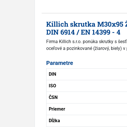
Killich skrutka M30x95 
DIN 6914 / EN 14399 - 4
Firma Killich s.r.o. ponúka skrutky s še
oceľové a pozinkované (žiarový, biely) v
Parametre
DIN
ISO
ČSN
Priemer
Dĺžka