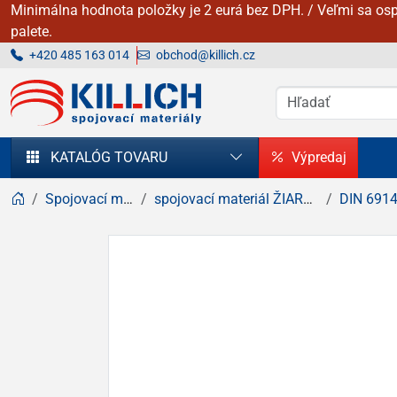
Minimálna hodnota položky je 2 eurá bez DPH. / Veľmi sa osp
palete.
+420 485 163 014
obchod@killich.cz
KILLICH - Spojovacie materiály
KATALÓG TOVARU
Výpredaj
Spojovací materiál
spojovací materiál ŽIAROVÝ zinok
DIN 6914 / 