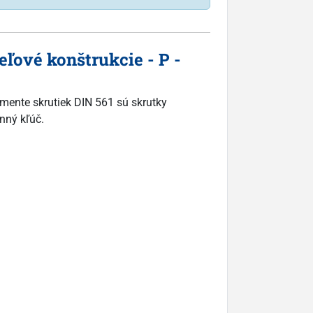
ľové konštrukcie - P -
imente skrutiek DIN 561 sú skrutky
nný kľúč.