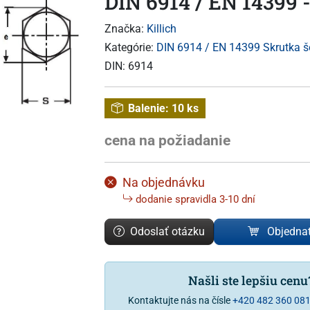
DIN 6914 / EN 14399 -
Značka:
Killich
Kategórie:
DIN 6914 / EN 14399 Skrutka š
DIN:
6914
Balenie:
10 ks
cena na požiadanie
Na objednávku
dodanie spravidla 3-10 dní
Odoslať otázku
Objedna
Našli ste lepšiu cen
Kontaktujte nás na čísle
+420 482 360 08