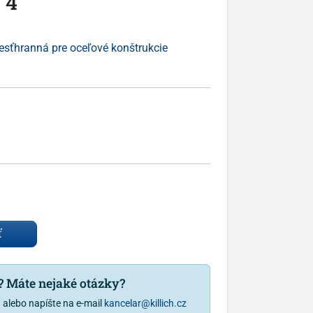
 4
esťhranná pre oceľové konštrukcie
ť
u? Máte nejaké otázky?
1
alebo napíšte na e-mail
kancelar@killich.cz