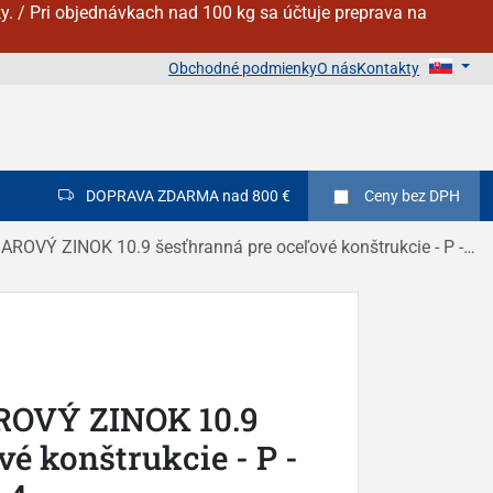
y. / Pri objednávkach nad 100 kg sa účtuje preprava na
Obchodné podmienky
O nás
Kontakty
DOPRAVA ZDARMA nad 800 €
Ceny
bez DPH
ZINOK 10.9 šesťhranná pre oceľové konštrukcie - P - DIN 6914 / EN 14399 - 4
ROVÝ ZINOK 10.9
vé konštrukcie - P -