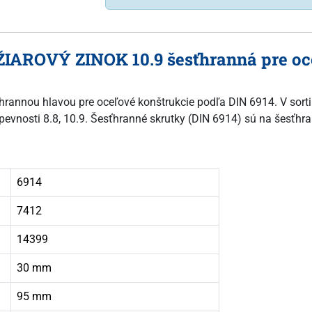
ŽIAROVÝ ZINOK 10.9 šesťhranná pre oce
sťhrannou hlavou pre oceľové konštrukcie podľa DIN 6914. V sort
 pevnosti 8.8, 10.9. Šesťhranné skrutky (DIN 6914) sú na šesťhra
6914
7412
14399
30 mm
95 mm