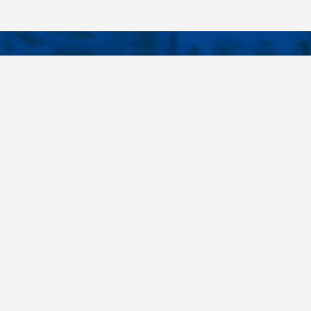
KONTAKTY
É ODKAZY
Telefon
+420 485 163 014
vruty
E-mail
ateriály
obchod@killich.cz
Adresa
ookie
Americká 215
Liberec 460 10
Kontakty