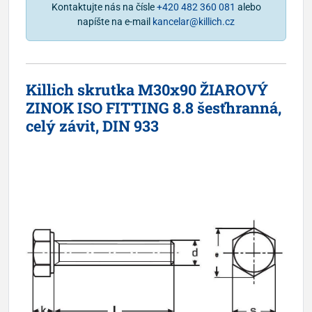
Kontaktujte nás na čísle
+420 482 360 081
alebo
napíšte na e-mail
kancelar@killich.cz
Killich skrutka M30x90 ŽIAROVÝ
ZINOK ISO FITTING 8.8 šesťhranná,
celý závit, DIN 933