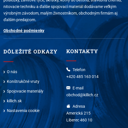
nitovacie techniku a ďalšie spojovací materiál dodávame veľkým
výrobným závodom, malým živnostníkom, obchodným firmám aj
ďalším predajcom.
Obchodné podmienky
KONTAKTY
DÔLEŽITÉ ODKAZY
Telefon
O nás
+420 485 163 014
Konštrukčné vruty
E-mail
Spojovacie materiály
obchod@killich.cz
killich.sk
Adresa
Nastavenia cookie
Americká 215
Liberec 460 10