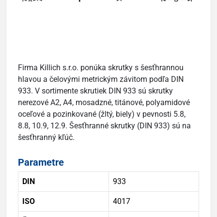
Firma Killich s.r.o. ponúka skrutky s šesťhrannou
hlavou a čelovými metrickým závitom podľa DIN
933. V sortimente skrutiek DIN 933 sú skrutky
nerezové A2, A4, mosadzné, titánové, polyamidové
oceľové a pozinkované (žltý, biely) v pevnosti 5.8,
8.8, 10.9, 12.9. Šesťhranné skrutky (DIN 933) sú na
šesťhranný kľúč.
Parametre
DIN
933
ISO
4017