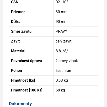
ČSN
021103
Priemer
30 mm
Dĺžka
90 mm
Smer závitu
PRAVÝ
Závit
celý závit
Material
8.8, /8/
Povrchová úprava
žiarový zinok
Pohon
šestihran
Hmotnosť [ks]
0,68 kg
Hmotnosť [100 ks]
68 kg
Dokumenty