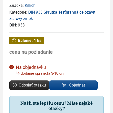
Značka:
Killich
Kategórie:
DIN 933 Skrutka šesťhranná celozávit
žiarový zinok
DIN:
933
Balenie:
1 ks
cena na požiadanie
Na objednávku
dodanie spravidla 3-10 dní
Odoslať otázku
Objednať
Našli ste lepšiu cenu? Máte nejaké
otázky?