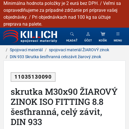
Minimálna hodnota položky je 2 eurá bez DPH. / Veľmi sa
ospravedlňujeme za prípadné zdržanie pri príprave vašej
objednávky. / Pri objednávkach nad 100 kg sa účtuje
preprava na palete.
KILLICH - Spojovacie materiály
HĽADAŤ
ÚČET
KOŠÍK
MENU
Spojovací materiál
spojovací materiál ŽIAROVÝ zinok
DIN 933 Skrutka šesťhranná celozávit žiarový zinok
11035130090
skrutka M30x90 ŽIAROVÝ
ZINOK ISO FITTING 8.8
šesťhranná, celý závit,
DIN 933