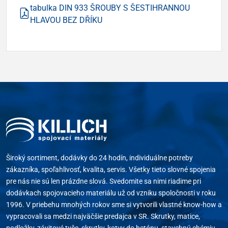
tabulka DIN 933 ŠROUBY S ŠESTIHRANNOU
HLAVOU BEZ DŘÍKU
Široký sortiment, dodávky do 24 hodín, individuálne potreby
zákazníka, spoľahlivosť, kvalita, servis. Všetky tieto slovné spojenia
pre nás nie sú len prázdne slová. Svedomite sa nimi riadime pri
dodávkach spojovacieho materiálu už od vzniku spoločnosti v roku
1996. V priebehu mnohých rokov sme si vytvorili vlastné know-how a
vypracovali sa medzi najväčšie predajca v SR. Skrutky, matice,
podložky, závitové tyče, skrutky, kotvy do betónu, stavebnú chémiu,