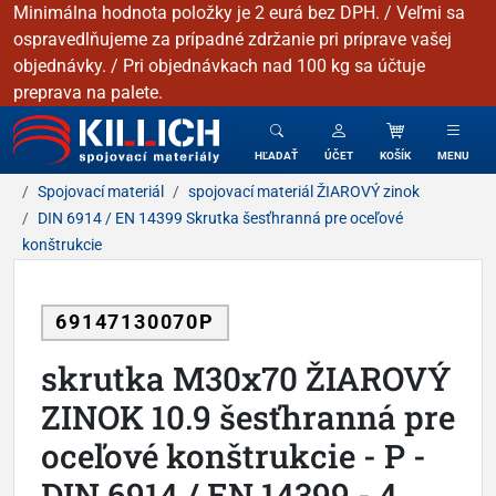
Minimálna hodnota položky je 2 eurá bez DPH. / Veľmi sa
ospravedlňujeme za prípadné zdržanie pri príprave vašej
objednávky. / Pri objednávkach nad 100 kg sa účtuje
preprava na palete.
KILLICH - Spojovacie materiály
HĽADAŤ
ÚČET
KOŠÍK
MENU
Spojovací materiál
spojovací materiál ŽIAROVÝ zinok
DIN 6914 / EN 14399 Skrutka šesťhranná pre oceľové
konštrukcie
69147130070P
skrutka M30x70 ŽIAROVÝ
ZINOK 10.9 šesťhranná pre
oceľové konštrukcie - P -
DIN 6914 / EN 14399 - 4