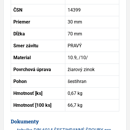
ČSN
14399
Priemer
30 mm
Dĺžka
70 mm
Smer závitu
PRAVÝ
Material
10.9, /10/
Povrchová úprava
žiarový zinok
Pohon
šestihran
Hmotnosť [ks]
0,67 kg
Hmotnosť [100 ks]
66,7 kg
Dokumenty