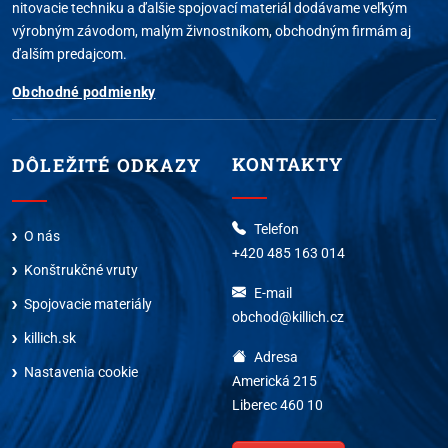
nitovacie techniku a ďalšie spojovací materiál dodávame veľkým
výrobným závodom, malým živnostníkom, obchodným firmám aj
ďalším predajcom.
Obchodné podmienky
KONTAKTY
DÔLEŽITÉ ODKAZY
Telefon
O nás
+420 485 163 014
Konštrukčné vruty
E-mail
Spojovacie materiály
obchod@killich.cz
killich.sk
Adresa
Nastavenia cookie
Americká 215
Liberec 460 10