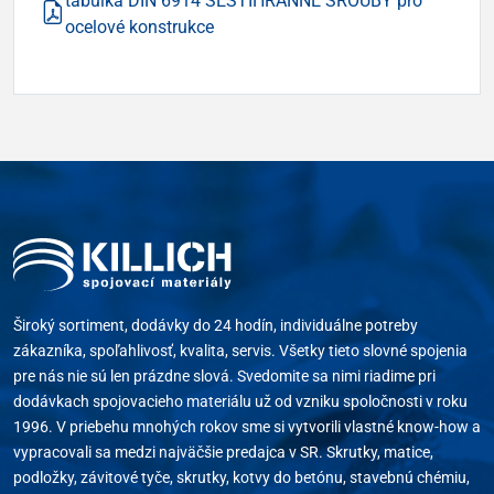
tabulka DIN 6914 ŠESTIHRANNÉ ŠROUBY pro
ocelové konstrukce
Široký sortiment, dodávky do 24 hodín, individuálne potreby
zákazníka, spoľahlivosť, kvalita, servis. Všetky tieto slovné spojenia
pre nás nie sú len prázdne slová. Svedomite sa nimi riadime pri
dodávkach spojovacieho materiálu už od vzniku spoločnosti v roku
1996. V priebehu mnohých rokov sme si vytvorili vlastné know-how a
vypracovali sa medzi najväčšie predajca v SR. Skrutky, matice,
podložky, závitové tyče, skrutky, kotvy do betónu, stavebnú chémiu,