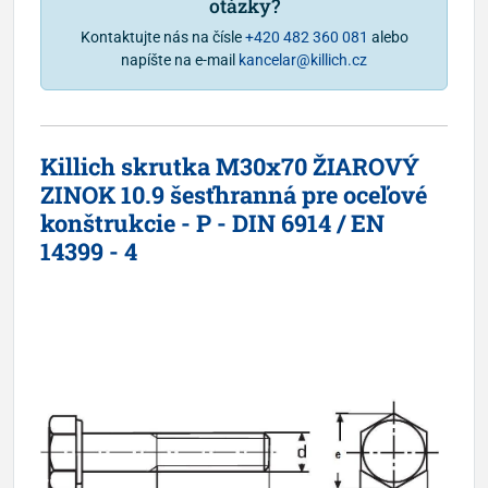
otázky?
Kontaktujte nás na čísle
+420 482 360 081
alebo
napíšte na e-mail
kancelar@killich.cz
Killich skrutka M30x70 ŽIAROVÝ
ZINOK 10.9 šesťhranná pre oceľové
konštrukcie - P - DIN 6914 / EN
14399 - 4