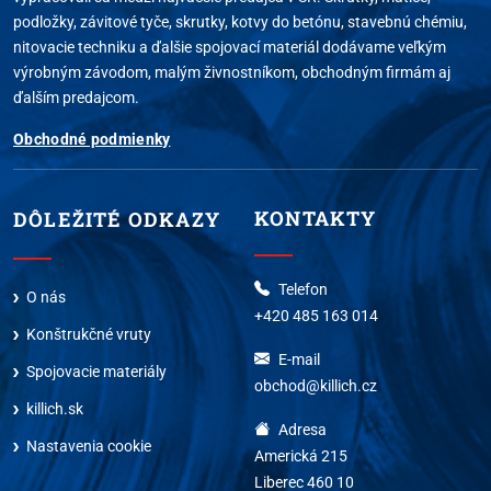
podložky, závitové tyče, skrutky, kotvy do betónu, stavebnú chémiu,
nitovacie techniku a ďalšie spojovací materiál dodávame veľkým
výrobným závodom, malým živnostníkom, obchodným firmám aj
ďalším predajcom.
Obchodné podmienky
KONTAKTY
DÔLEŽITÉ ODKAZY
Telefon
O nás
+420 485 163 014
Konštrukčné vruty
E-mail
Spojovacie materiály
obchod@killich.cz
killich.sk
Adresa
Nastavenia cookie
Americká 215
Liberec 460 10