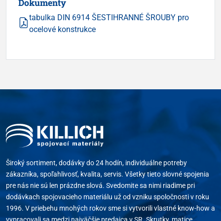
Dokumenty
tabulka DIN 6914 ŠESTIHRANNÉ ŠROUBY pro
ocelové konstrukce
Široký sortiment, dodávky do 24 hodín, individuálne potreby
zákazníka, spoľahlivosť, kvalita, servis. Všetky tieto slovné spojenia
pre nás nie sú len prázdne slová. Svedomite sa nimi riadime pri
dodávkach spojovacieho materiálu už od vzniku spoločnosti v roku
1996. V priebehu mnohých rokov sme si vytvorili vlastné know-how a
vypracovali sa medzi najväčšie predajca v SR. Skrutky, matice,