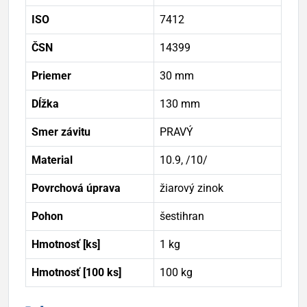
ISO
7412
ČSN
14399
Priemer
30 mm
Dĺžka
130 mm
Smer závitu
PRAVÝ
Material
10.9, /10/
Povrchová úprava
žiarový zinok
Pohon
šestihran
Hmotnosť [ks]
1 kg
Hmotnosť [100 ks]
100 kg