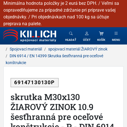
Minimálna hodnota položky je 2 eurá bez DPH. / Veľmi sa
ospravedlňujeme za prípadné zdržanie pri príprave vašej
objednávky. / Pri objednávkach nad 100 kg sa účtuje
preprava na palete.
KILLICH - Spojovacie materiály
HĽADAŤ
ÚČET
KOŠÍK
MENU
Spojovací materiál
spojovací materiál ŽIAROVÝ zinok
DIN 6914 / EN 14399 Skrutka šesťhranná pre oceľové
konštrukcie
69147130130P
skrutka M30x130
ŽIAROVÝ ZINOK 10.9
šesťhranná pre oceľové
konštrukcie - P - DIN 6914