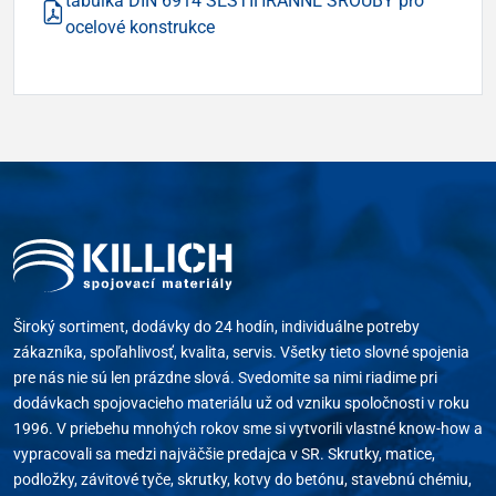
tabulka DIN 6914 ŠESTIHRANNÉ ŠROUBY pro
ocelové konstrukce
Široký sortiment, dodávky do 24 hodín, individuálne potreby
zákazníka, spoľahlivosť, kvalita, servis. Všetky tieto slovné spojenia
pre nás nie sú len prázdne slová. Svedomite sa nimi riadime pri
dodávkach spojovacieho materiálu už od vzniku spoločnosti v roku
1996. V priebehu mnohých rokov sme si vytvorili vlastné know-how a
vypracovali sa medzi najväčšie predajca v SR. Skrutky, matice,
podložky, závitové tyče, skrutky, kotvy do betónu, stavebnú chémiu,