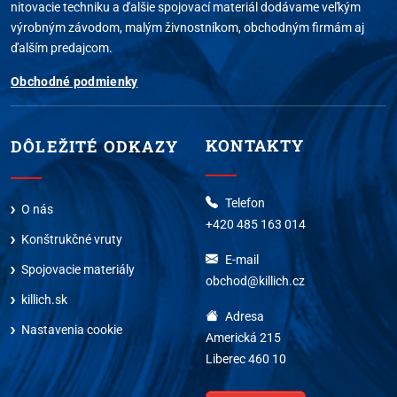
nitovacie techniku a ďalšie spojovací materiál dodávame veľkým
výrobným závodom, malým živnostníkom, obchodným firmám aj
ďalším predajcom.
Obchodné podmienky
KONTAKTY
DÔLEŽITÉ ODKAZY
Telefon
O nás
+420 485 163 014
Konštrukčné vruty
E-mail
Spojovacie materiály
obchod@killich.cz
killich.sk
Adresa
Nastavenia cookie
Americká 215
Liberec 460 10