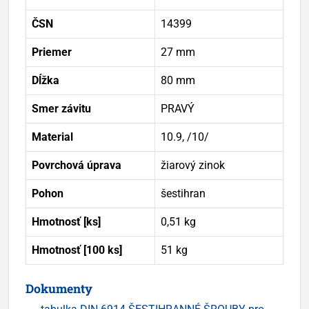
ČSN
14399
Priemer
27 mm
Dĺžka
80 mm
Smer závitu
PRAVÝ
Material
10.9, /10/
Povrchová úprava
žiarový zinok
Pohon
šestihran
Hmotnosť [ks]
0,51 kg
Hmotnosť [100 ks]
51 kg
Dokumenty