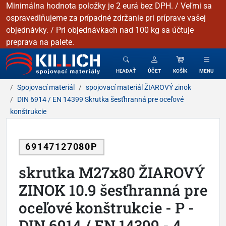
Minimálna hodnota položky je 2 eurá bez DPH. / Veľmi sa
ospravedlňujeme za prípadné zdržanie pri príprave vašej
objednávky. / Pri objednávkach nad 100 kg sa účtuje
preprava na palete.
KILLICH - Spojovacie materiály
HĽADAŤ
ÚČET
KOŠÍK
MENU
Spojovací materiál
spojovací materiál ŽIAROVÝ zinok
DIN 6914 / EN 14399 Skrutka šesťhranná pre oceľové
konštrukcie
69147127080P
skrutka M27x80 ŽIAROVÝ
ZINOK 10.9 šesťhranná pre
oceľové konštrukcie - P -
DIN 6914 / EN 14399 - 4