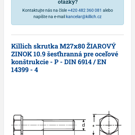
otázky?
Kontaktujte nás na čísle
+420 482 360 081
alebo
napíšte na e-mail
kancelar@killich.cz
Killich skrutka M27x80 ŽIAROVÝ
ZINOK 10.9 šesťhranná pre oceľové
konštrukcie - P - DIN 6914 / EN
14399 - 4