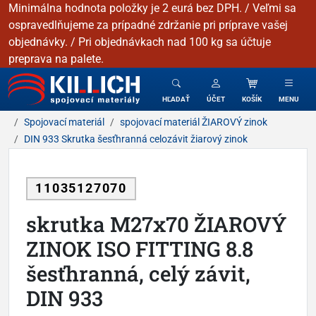
Minimálna hodnota položky je 2 eurá bez DPH. / Veľmi sa
ospravedlňujeme za prípadné zdržanie pri príprave vašej
objednávky. / Pri objednávkach nad 100 kg sa účtuje
preprava na palete.
KILLICH - Spojovacie materiály
HĽADAŤ
ÚČET
KOŠÍK
MENU
Spojovací materiál
spojovací materiál ŽIAROVÝ zinok
DIN 933 Skrutka šesťhranná celozávit žiarový zinok
11035127070
skrutka M27x70 ŽIAROVÝ
ZINOK ISO FITTING 8.8
šesťhranná, celý závit,
DIN 933