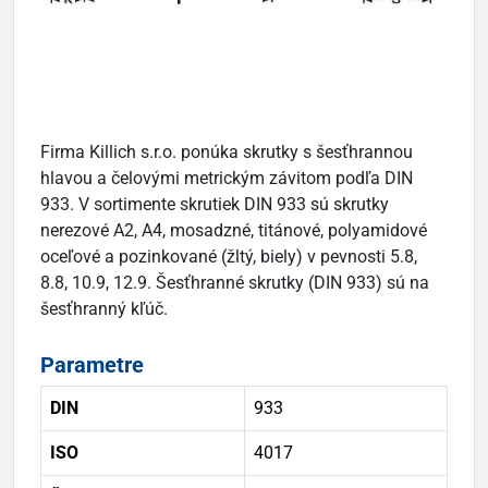
Firma Killich s.r.o. ponúka skrutky s šesťhrannou
hlavou a čelovými metrickým závitom podľa DIN
933. V sortimente skrutiek DIN 933 sú skrutky
nerezové A2, A4, mosadzné, titánové, polyamidové
oceľové a pozinkované (žltý, biely) v pevnosti 5.8,
8.8, 10.9, 12.9. Šesťhranné skrutky (DIN 933) sú na
šesťhranný kľúč.
Parametre
DIN
933
ISO
4017