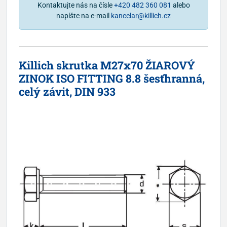
Kontaktujte nás na čísle
+420 482 360 081
alebo
napíšte na e-mail
kancelar@killich.cz
Killich skrutka M27x70 ŽIAROVÝ
ZINOK ISO FITTING 8.8 šesťhranná,
celý závit, DIN 933