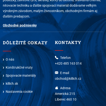
nitovacie techniku a ďalšie spojovací materiál dodávame veľkým
výrobným závodom, malým živnostníkom, obchodným firmám aj
ďalším predajcom.
Obchodné podmienky
KONTAKTY
DÔLEŽITÉ ODKAZY
Telefon
O nás
+420 485 163 014
Konštrukčné vruty
E-mail
Spojovacie materiály
obchod@killich.cz
killich.sk
Adresa
Nastavenia cookie
Americká 215
Liberec 460 10