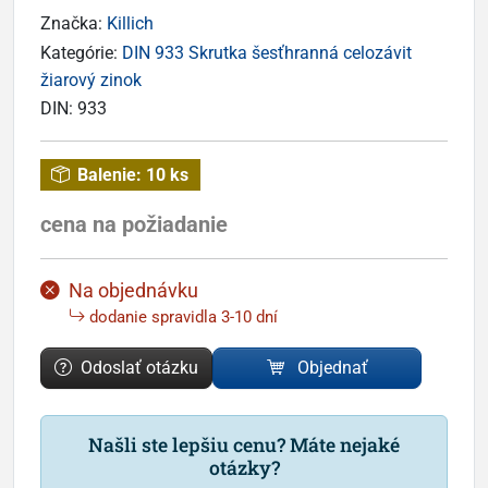
Značka:
Killich
Kategórie:
DIN 933 Skrutka šesťhranná celozávit
žiarový zinok
DIN:
933
Balenie:
10 ks
cena na požiadanie
Na objednávku
dodanie spravidla 3-10 dní
Odoslať otázku
Objednať
Našli ste lepšiu cenu? Máte nejaké
otázky?