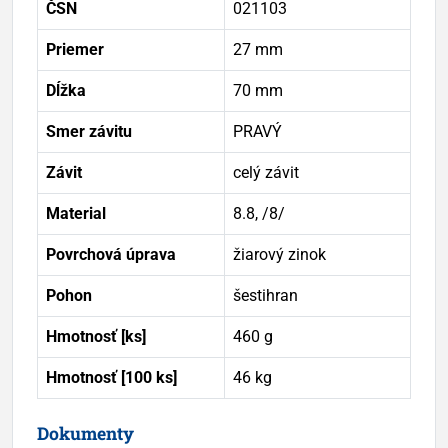
ČSN
021103
Priemer
27 mm
Dĺžka
70 mm
Smer závitu
PRAVÝ
Závit
celý závit
Material
8.8, /8/
Povrchová úprava
žiarový zinok
Pohon
šestihran
Hmotnosť [ks]
460 g
Hmotnosť [100 ks]
46 kg
Dokumenty