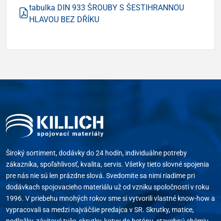
tabulka DIN 933 ŠROUBY S ŠESTIHRANNOU
HLAVOU BEZ DŘÍKU
Široký sortiment, dodávky do 24 hodín, individuálne potreby
zákazníka, spoľahlivosť, kvalita, servis. Všetky tieto slovné spojenia
pre nás nie sú len prázdne slová. Svedomite sa nimi riadime pri
dodávkach spojovacieho materiálu už od vzniku spoločnosti v roku
1996. V priebehu mnohých rokov sme si vytvorili vlastné know-how a
vypracovali sa medzi najväčšie predajca v SR. Skrutky, matice,
podložky, závitové tyče, skrutky, kotvy do betónu, stavebnú chémiu,