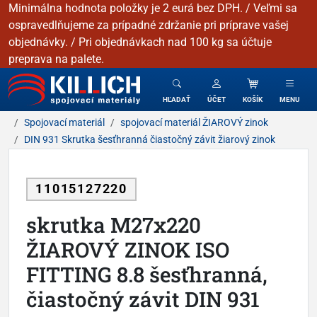
Minimálna hodnota položky je 2 eurá bez DPH. / Veľmi sa
ospravedlňujeme za prípadné zdržanie pri príprave vašej
objednávky. / Pri objednávkach nad 100 kg sa účtuje
preprava na palete.
KILLICH - Spojovacie materiály
HĽADAŤ
ÚČET
KOŠÍK
MENU
Spojovací materiál
spojovací materiál ŽIAROVÝ zinok
DIN 931 Skrutka šesťhranná čiastočný závit žiarový zinok
11015127220
skrutka M27x220
ŽIAROVÝ ZINOK ISO
FITTING 8.8 šesťhranná,
čiastočný závit DIN 931