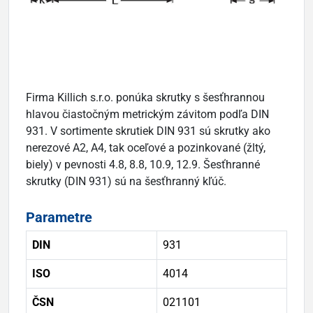
Firma Killich s.r.o. ponúka skrutky s šesťhrannou
hlavou čiastočným metrickým závitom podľa DIN
931. V sortimente skrutiek DIN 931 sú skrutky ako
nerezové A2, A4, tak oceľové a pozinkované (žltý,
biely) v pevnosti 4.8, 8.8, 10.9, 12.9. Šesťhranné
skrutky (DIN 931) sú na šesťhranný kľúč.
Parametre
DIN
931
ISO
4014
ČSN
021101