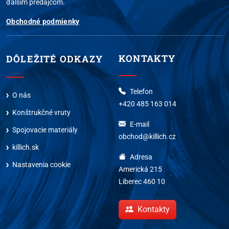
ďalším predajcom.
Obchodné podmienky
KONTAKTY
DÔLEŽITÉ ODKAZY
Telefon
O nás
+420 485 163 014
Konštrukčné vruty
E-mail
Spojovacie materiály
obchod@killich.cz
killich.sk
Adresa
Nastavenia cookie
Americká 215
Liberec 460 10
Kontakty