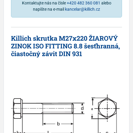
Kontaktujte nás na čísle
+420 482 360 081
alebo
napíšte na e-mail
kancelar@killich.cz
Killich skrutka M27x220 ŽIAROVÝ
ZINOK ISO FITTING 8.8 šesťhranná,
čiastočný závit DIN 931