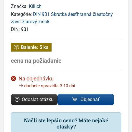
Značka:
Killich
Kategórie:
DIN 931 Skrutka šesťhranná čiastočný
závit žiarový zinok
DIN:
931
Balenie:
5 ks
cena na požiadanie
Na objednávku
dodanie spravidla 3-10 dní
Odoslať otázku
Objednať
Našli ste lepšiu cenu? Máte nejaké
otázky?