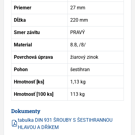
Priemer
27 mm
Dĺžka
220 mm
Smer závitu
PRAVÝ
Material
8.8, /8/
Povrchová úprava
žiarový zinok
Pohon
šestihran
Hmotnosť [ks]
1,13 kg
Hmotnosť [100 ks]
113 kg
Dokumenty
tabulka DIN 931 ŠROUBY S ŠESTIHRANNOU
HLAVOU A DŘÍKEM