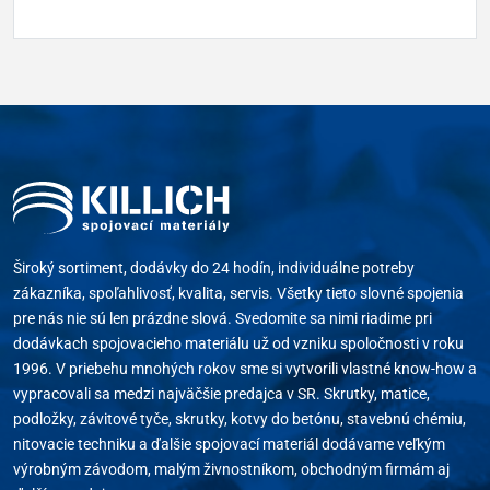
Široký sortiment, dodávky do 24 hodín, individuálne potreby
zákazníka, spoľahlivosť, kvalita, servis. Všetky tieto slovné spojenia
pre nás nie sú len prázdne slová. Svedomite sa nimi riadime pri
dodávkach spojovacieho materiálu už od vzniku spoločnosti v roku
1996. V priebehu mnohých rokov sme si vytvorili vlastné know-how a
vypracovali sa medzi najväčšie predajca v SR. Skrutky, matice,
podložky, závitové tyče, skrutky, kotvy do betónu, stavebnú chémiu,
nitovacie techniku a ďalšie spojovací materiál dodávame veľkým
výrobným závodom, malým živnostníkom, obchodným firmám aj