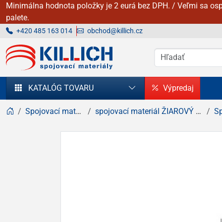
Minimálna hodnota položky je 2 eurá bez DPH. / Veľmi sa osp
palete.
+420 485 163 014
obchod@killich.cz
KILLICH - Spojovacie materiály
KATALÓG TOVARU
Výpredaj
Spojovací materiál
spojovací materiál ŽIAROVÝ zinok
Sp