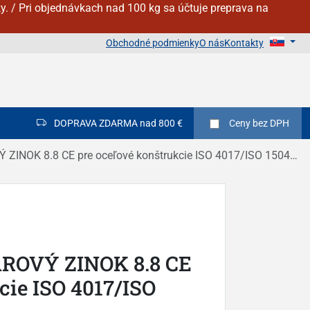
y. / Pri objednávkach nad 100 kg sa účtuje preprava na
Obchodné podmienky
O nás
Kontakty
DOPRAVA ZDARMA nad 800 €
Ceny
bez DPH
OK 8.8 CE pre oceľové konštrukcie ISO 4017/ISO 15048 s maticou
AROVÝ ZINOK 8.8 CE
cie ISO 4017/ISO