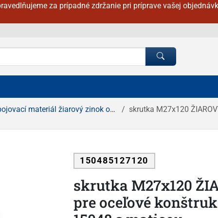
ravedlňujeme za prípadné zdržanie pri príprave vašej objednávk
ojovací materiál žiarový zinok ostatné
skrutka M27x120 ŽIAROVÝ ZIN
150485127120
skrutka M27x120 ŽI
pre oceľové konštruk