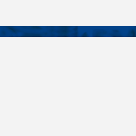
KONTAKTY
É ODKAZY
Telefon
+420 485 163 014
vruty
E-mail
ateriály
obchod@killich.cz
Adresa
ookie
Americká 215
Liberec 460 10