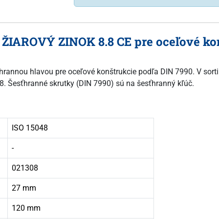
 ŽIAROVÝ ZINOK 8.8 CE pre oceľové ko
sťhrannou hlavou pre oceľové konštrukcie podľa DIN 7990. V sort
.8. Šesťhranné skrutky (DIN 7990) sú na šesťhranný kľúč.
ISO 15048
-
021308
27 mm
120 mm