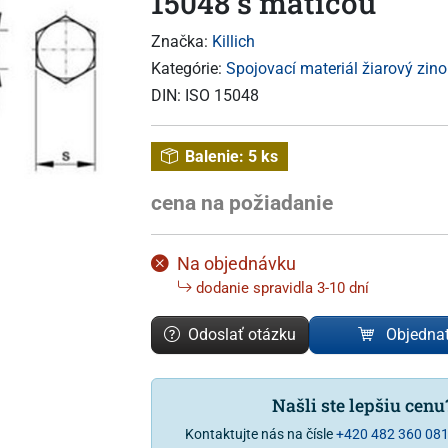
15048 s maticou
Značka:
Killich
Kategórie:
Spojovací materiál žiarový zino
DIN:
ISO 15048
Balenie:
5 ks
cena na požiadanie
Na objednávku
dodanie spravidla 3-10 dní
Odoslať otázku
Objedna
Našli ste lepšiu cen
Kontaktujte nás na čísle
+420 482 360 08