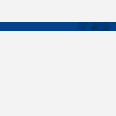
DÔLEŽIT
Široký sortiment, dodávky do 24 hodín,
O nás
individuálne potreby zákazníka, spoľahlivosť,
Konštrukčné 
kvalita, servis. Všetky tieto slovné spojenia pre
nás nie sú len prázdne slová. Svedomite sa nimi
Spojovacie m
riadime pri dodávkach spojovacieho materiálu
killich.sk
už od vzniku spoločnosti v roku 1996. V
priebehu mnohých rokov sme si vytvorili vlastné
Nastavenia c
know-how a vypracovali sa medzi najväčšie
predajca v SR. Skrutky, matice, podložky,
závitové tyče, skrutky, kotvy do betónu,