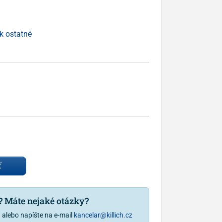
k ostatné
ť
u? Máte nejaké otázky?
1
alebo napíšte na e-mail
kancelar@killich.cz