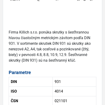
Firma Killich s.r.o. ponúka skrutky s šesťhrannou
hlavou čiastočným metrickým závitom podľa DIN
931. V sortimente skrutiek DIN 931 sú skrutky ako
nerezové A2, A4, tak oceľové a pozinkované (žltý,
biely) v pevnosti 4.8, 8.8, 10.9, 12.9. Šesťhranné
skrutky (DIN 931) sú na šesťhranný kľúč.
Parametre
DIN
931
ISO
4014
ČSN
021101