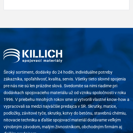
Široký sortiment, dodávky do 24 hodín, individuálne potreby
zákazníka, spoľahlivosť, kvalita, servis. Všetky tieto slovné spojenia
pre nás nie sú len prázdne slová. Svedomite sa nimi riadime pri
dodávkach spojovacieho materiálu už od vzniku spoločnosti v roku
1996. V priebehu mnohých rokov sme si vytvorili vlastné know-how a
vypracovali sa medzi najväčšie predajca v SR. Skrutky, matice,
podložky, závitové tyče, skrutky, kotvy do betónu, stavebnú chémiu,
nitovacie techniku a ďalšie spojovací materiál dodávame veľkým
výrobným závodom, malým živnostníkom, obchodným firmám aj