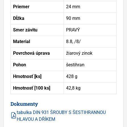
Priemer
24 mm
Dĺžka
90 mm
Smer závitu
PRAVÝ
Material
8.8, /8/
Povrchová úprava
žiarový zinok
Pohon
šestihran
Hmotnosť [ks]
428 g
Hmotnosť [100 ks]
42,8 kg
Dokumenty
tabulka DIN 931 ŠROUBY S ŠESTIHRANNOU
HLAVOU A DŘÍKEM