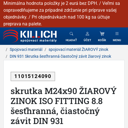
Minimálna hodnota položky je 2 eurá bez DPH. / Veľmi sa
ospravedlňujeme za prípadné zdržanie pri príprave vašej
objednávky. / Pri objednávkach nad 100 kg sa účtuje
preprava na palete.
KILLICH - Spojovacie materiály
HĽADAŤ
ÚČET
KOŠÍK
MENU
Spojovací materiál
spojovací materiál ŽIAROVÝ zinok
DIN 931 Skrutka šesťhranná čiastočný závit žiarový zinok
11015124090
skrutka M24x90 ŽIAROVÝ
ZINOK ISO FITTING 8.8
šesťhranná, čiastočný
závit DIN 931