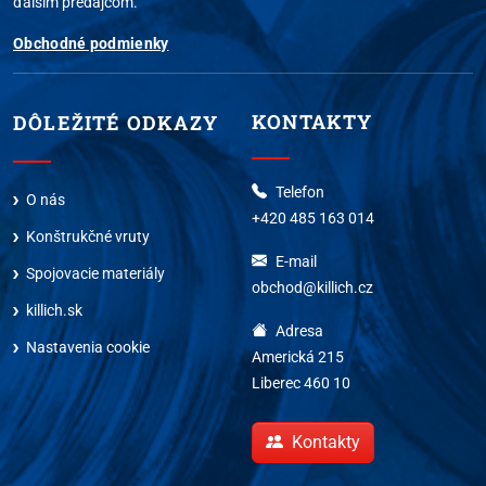
ďalším predajcom.
Obchodné podmienky
KONTAKTY
DÔLEŽITÉ ODKAZY
Telefon
O nás
+420 485 163 014
Konštrukčné vruty
E-mail
Spojovacie materiály
obchod@killich.cz
killich.sk
Adresa
Nastavenia cookie
Americká 215
Liberec 460 10
Kontakty