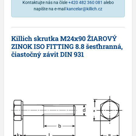
Kontaktujte nás na čísle
+420 482 360 081
alebo
napíšte na e-mail
kancelar@killich.cz
Killich skrutka M24x90 ŽIAROVÝ
ZINOK ISO FITTING 8.8 šesťhranná,
čiastočný závit DIN 931