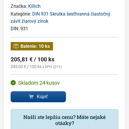
Značka:
Killich
Kategórie:
DIN 931 Skrutka šesťhranná čiastočný
závit žiarový zinok
DIN:
931
Balenie:
10 ks
205,81 € / 100 ks
249,03 € / 100 ks
s DPH (21%)
Skladom 24 kusov
Kúpiť
Našli ste lepšiu cenu? Máte nejaké
otázky?