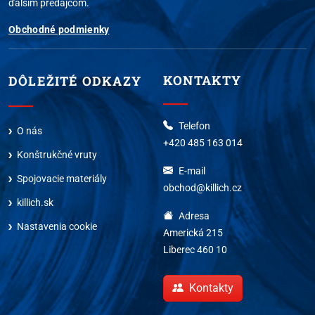
ďalším predajcom.
Obchodné podmienky
KONTAKTY
DÔLEŽITÉ ODKAZY
Telefon
O nás
+420 485 163 014
Konštrukčné vruty
E-mail
Spojovacie materiály
obchod@killich.cz
killich.sk
Adresa
Nastavenia cookie
Americká 215
Liberec 460 10
Kontakty