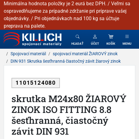
Minimálna hodnota položky je 2 eurá bez DPH. / Veľmi sa
ospravedlňujeme za prípadné zdržanie pri príprave vašej
objednávky. / Pri objednávkach nad 100 kg sa účtuje
preprava na palete.
KILLICH - Spojovacie materiály
HĽADAŤ
ÚČET
KOŠÍK
MENU
Spojovací materiál
spojovací materiál ŽIAROVÝ zinok
DIN 931 Skrutka šesťhranná čiastočný závit žiarový zinok
11015124080
skrutka M24x80 ŽIAROVÝ
ZINOK ISO FITTING 8.8
šesťhranná, čiastočný
závit DIN 931