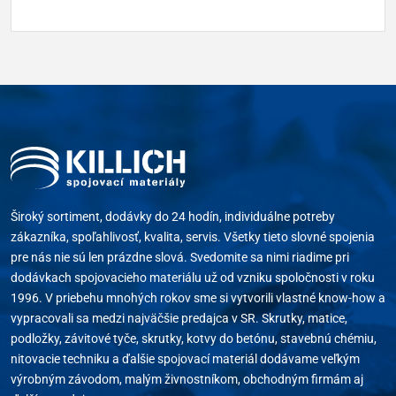
Široký sortiment, dodávky do 24 hodín, individuálne potreby
zákazníka, spoľahlivosť, kvalita, servis. Všetky tieto slovné spojenia
pre nás nie sú len prázdne slová. Svedomite sa nimi riadime pri
dodávkach spojovacieho materiálu už od vzniku spoločnosti v roku
1996. V priebehu mnohých rokov sme si vytvorili vlastné know-how a
vypracovali sa medzi najväčšie predajca v SR. Skrutky, matice,
podložky, závitové tyče, skrutky, kotvy do betónu, stavebnú chémiu,
nitovacie techniku a ďalšie spojovací materiál dodávame veľkým
výrobným závodom, malým živnostníkom, obchodným firmám aj