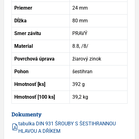
Priemer
24 mm
Dĺžka
80 mm
Smer závitu
PRAVÝ
Material
8.8, /8/
Povrchová úprava
žiarový zinok
Pohon
šestihran
Hmotnosť [ks]
392 g
Hmotnosť [100 ks]
39,2 kg
Dokumenty
tabulka DIN 931 ŠROUBY S ŠESTIHRANNOU
HLAVOU A DŘÍKEM