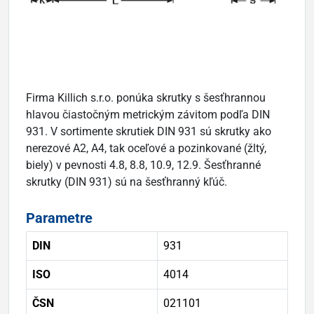
Firma Killich s.r.o. ponúka skrutky s šesťhrannou
hlavou čiastočným metrickým závitom podľa DIN
931. V sortimente skrutiek DIN 931 sú skrutky ako
nerezové A2, A4, tak oceľové a pozinkované (žltý,
biely) v pevnosti 4.8, 8.8, 10.9, 12.9. Šesťhranné
skrutky (DIN 931) sú na šesťhranný kľúč.
Parametre
DIN
931
ISO
4014
ČSN
021101