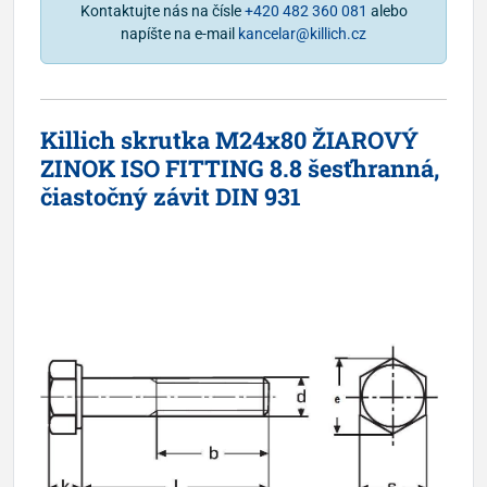
Kontaktujte nás na čísle
+420 482 360 081
alebo
napíšte na e-mail
kancelar@killich.cz
Killich skrutka M24x80 ŽIAROVÝ
ZINOK ISO FITTING 8.8 šesťhranná,
čiastočný závit DIN 931