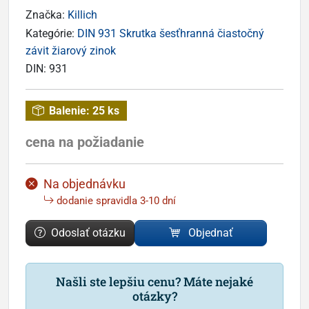
Značka:
Killich
Kategórie:
DIN 931 Skrutka šesťhranná čiastočný
závit žiarový zinok
DIN:
931
Balenie:
25 ks
cena na požiadanie
Na objednávku
dodanie spravidla 3-10 dní
Odoslať otázku
Objednať
Našli ste lepšiu cenu? Máte nejaké
otázky?