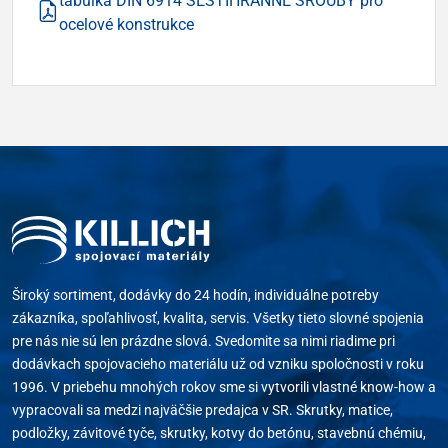
tabulka DIN 6914 ŠESTIHRANNÉ ŠROUBY pro
ocelové konstrukce
Široký sortiment, dodávky do 24 hodín, individuálne potreby
zákazníka, spoľahlivosť, kvalita, servis. Všetky tieto slovné spojenia
pre nás nie sú len prázdne slová. Svedomite sa nimi riadime pri
dodávkach spojovacieho materiálu už od vzniku spoločnosti v roku
1996. V priebehu mnohých rokov sme si vytvorili vlastné know-how a
vypracovali sa medzi najväčšie predajca v SR. Skrutky, matice,
podložky, závitové tyče, skrutky, kotvy do betónu, stavebnú chémiu,