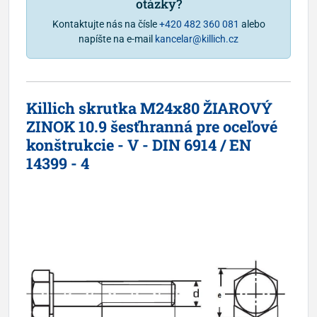
otázky?
Kontaktujte nás na čísle
+420 482 360 081
alebo
napíšte na e-mail
kancelar@killich.cz
Killich skrutka M24x80 ŽIAROVÝ
ZINOK 10.9 šesťhranná pre oceľové
konštrukcie - V - DIN 6914 / EN
14399 - 4