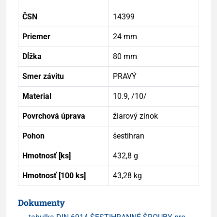
ČSN
14399
Priemer
24 mm
Dĺžka
80 mm
Smer závitu
PRAVÝ
Material
10.9, /10/
Povrchová úprava
žiarový zinok
Pohon
šestihran
Hmotnosť [ks]
432,8 g
Hmotnosť [100 ks]
43,28 kg
Dokumenty