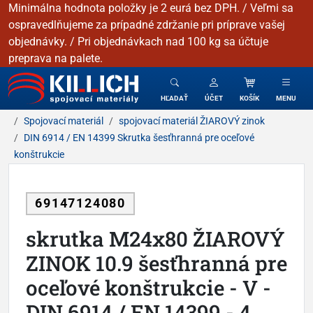
Minimálna hodnota položky je 2 eurá bez DPH. / Veľmi sa
ospravedlňujeme za prípadné zdržanie pri príprave vašej
objednávky. / Pri objednávkach nad 100 kg sa účtuje
preprava na palete.
KILLICH - Spojovacie materiály
HĽADAŤ
ÚČET
KOŠÍK
MENU
Spojovací materiál
spojovací materiál ŽIAROVÝ zinok
DIN 6914 / EN 14399 Skrutka šesťhranná pre oceľové
konštrukcie
69147124080
skrutka M24x80 ŽIAROVÝ
ZINOK 10.9 šesťhranná pre
oceľové konštrukcie - V -
DIN 6914 / EN 14399 - 4