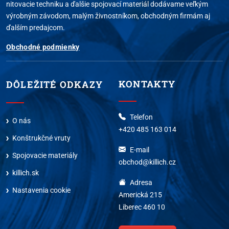
nitovacie techniku a ďalšie spojovací materiál dodávame veľkým
výrobným závodom, malým živnostníkom, obchodným firmám aj
ďalším predajcom.
Obchodné podmienky
KONTAKTY
DÔLEŽITÉ ODKAZY
Telefon
O nás
+420 485 163 014
Konštrukčné vruty
E-mail
Spojovacie materiály
obchod@killich.cz
killich.sk
Adresa
Nastavenia cookie
Americká 215
Liberec 460 10