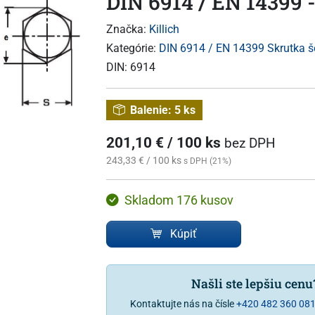
DIN 6914 / EN 14399 -
Značka:
Killich
Kategórie:
DIN 6914 / EN 14399 Skrutka š
DIN:
6914
Balenie:
5 ks
201,10 € / 100 ks
bez DPH
243,33 € / 100 ks
s DPH (21%)
Skladom 176 kusov
Kúpiť
Našli ste lepšiu cen
Kontaktujte nás na čísle
+420 482 360 08