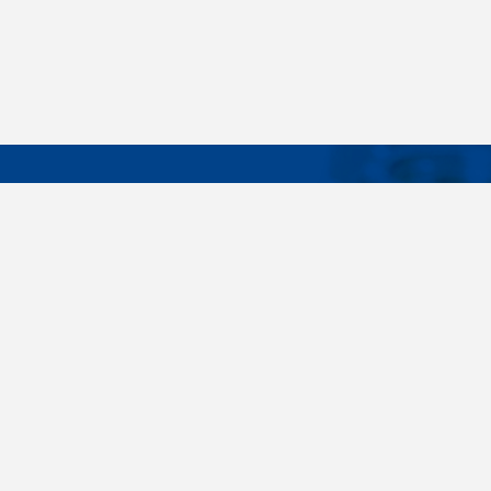
DÔLEŽIT
Široký sortiment, dodávky do 24 hodín,
O nás
individuálne potreby zákazníka, spoľahlivosť,
Konštrukčné 
kvalita, servis. Všetky tieto slovné spojenia pre
nás nie sú len prázdne slová. Svedomite sa nimi
Spojovacie m
riadime pri dodávkach spojovacieho materiálu
killich.sk
už od vzniku spoločnosti v roku 1996. V
priebehu mnohých rokov sme si vytvorili vlastné
Nastavenia c
know-how a vypracovali sa medzi najväčšie