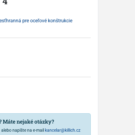
 4
esťhranná pre oceľové konštrukcie
u? Máte nejaké otázky?
1
alebo napíšte na e-mail
kancelar@killich.cz