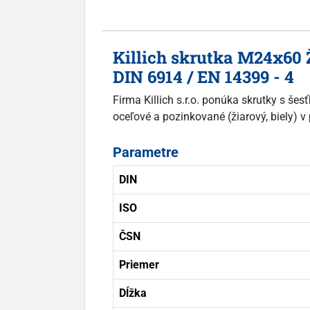
Killich skrutka M24x60 
DIN 6914 / EN 14399 - 4
Firma Killich s.r.o. ponúka skrutky s še
oceľové a pozinkované (žiarový, biely) v
Parametre
DIN
ISO
ČSN
Priemer
Dĺžka