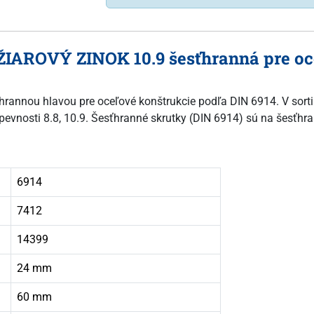
ŽIAROVÝ ZINOK 10.9 šesťhranná pre oce
sťhrannou hlavou pre oceľové konštrukcie podľa DIN 6914. V sort
 pevnosti 8.8, 10.9. Šesťhranné skrutky (DIN 6914) sú na šesťhra
6914
7412
14399
24 mm
60 mm