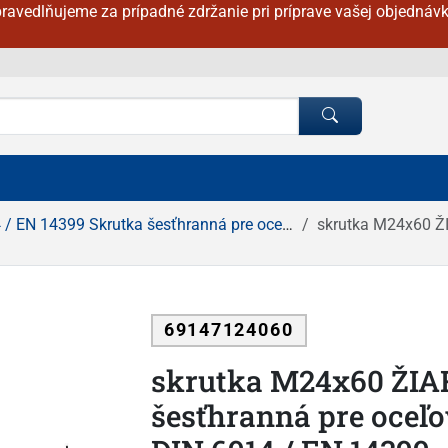
ravedlňujeme za prípadné zdržanie pri príprave vašej objednávk
EN 14399 Skrutka šesťhranná pre oceľové konštrukcie
skrutka M24x60 ŽIAROVÝ 
69147124060
skrutka M24x60 ŽIA
šesťhranná pre oceľo