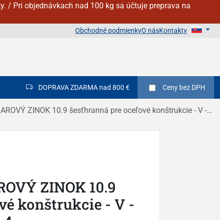
y. / Pri objednávkach nad 100 kg sa účtuje preprava na
Obchodné podmienky
O nás
Kontakty
DOPRAVA ZDARMA nad 800 €
Ceny
bez DPH
ZINOK 10.9 šesťhranná pre oceľové konštrukcie - V - DIN 6914 / EN 14399 - 4
ROVÝ ZINOK 10.9
vé konštrukcie - V -