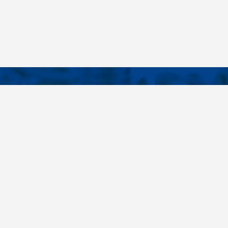
KONTAKTY
É ODKAZY
Telefon
+420 485 163 014
vruty
E-mail
ateriály
obchod@killich.cz
Adresa
ookie
Americká 215