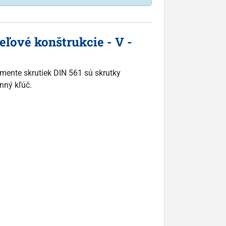
ľové konštrukcie - V -
imente skrutiek DIN 561 sú skrutky
nný kľúč.