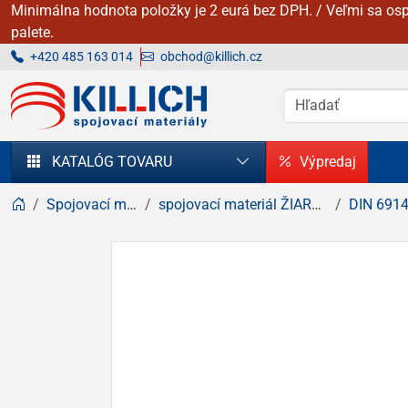
Minimálna hodnota položky je 2 eurá bez DPH. / Veľmi sa osp
palete.
+420 485 163 014
obchod@killich.cz
KILLICH - Spojovacie materiály
KATALÓG TOVARU
Výpredaj
Spojovací materiál
spojovací materiál ŽIAROVÝ zinok
DIN 6914 / 