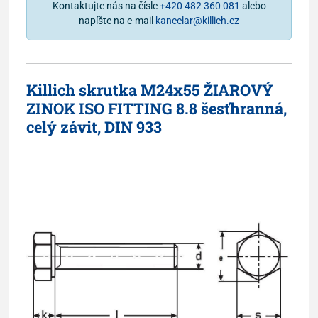
Kontaktujte nás na čísle
+420 482 360 081
alebo
napíšte na e-mail
kancelar@killich.cz
Killich skrutka M24x55 ŽIAROVÝ
ZINOK ISO FITTING 8.8 šesťhranná,
celý závit, DIN 933