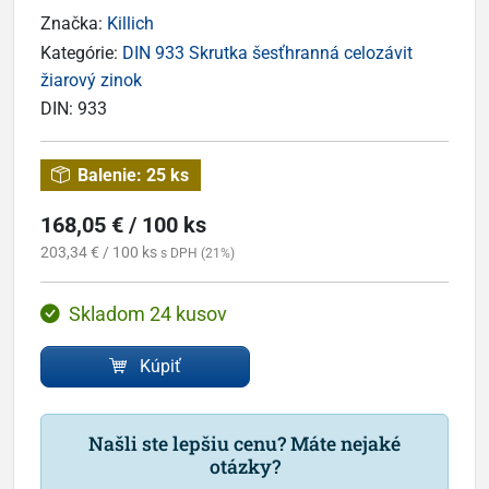
Značka:
Killich
Kategórie:
DIN 933 Skrutka šesťhranná celozávit
žiarový zinok
DIN:
933
Balenie:
25 ks
168,05 € / 100 ks
203,34 € / 100 ks
s DPH (21%)
Skladom 24 kusov
Kúpiť
Našli ste lepšiu cenu? Máte nejaké
otázky?