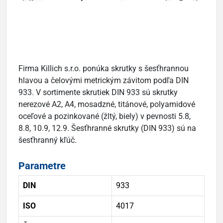
Firma Killich s.r.o. ponúka skrutky s šesťhrannou
hlavou a čelovými metrickým závitom podľa DIN
933. V sortimente skrutiek DIN 933 sú skrutky
nerezové A2, A4, mosadzné, titánové, polyamidové
oceľové a pozinkované (žltý, biely) v pevnosti 5.8,
8.8, 10.9, 12.9. Šesťhranné skrutky (DIN 933) sú na
šesťhranný kľúč.
Parametre
DIN
933
ISO
4017