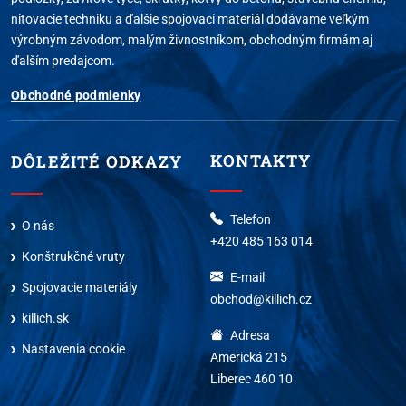
nitovacie techniku a ďalšie spojovací materiál dodávame veľkým
výrobným závodom, malým živnostníkom, obchodným firmám aj
ďalším predajcom.
Obchodné podmienky
KONTAKTY
DÔLEŽITÉ ODKAZY
Telefon
O nás
+420 485 163 014
Konštrukčné vruty
E-mail
Spojovacie materiály
obchod@killich.cz
killich.sk
Adresa
Nastavenia cookie
Americká 215
Liberec 460 10