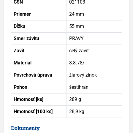
ČSN
021103
Priemer
24 mm
Dĺžka
55 mm
Smer závitu
PRAVÝ
Závit
celý závit
Material
8.8, /8/
Povrchová úprava
žiarový zinok
Pohon
šestihran
Hmotnosť [ks]
289 g
Hmotnosť [100 ks]
28,9 kg
Dokumenty