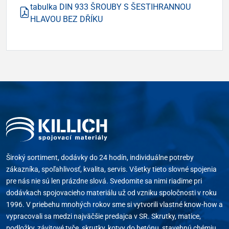
tabulka DIN 933 ŠROUBY S ŠESTIHRANNOU
HLAVOU BEZ DŘÍKU
Široký sortiment, dodávky do 24 hodín, individuálne potreby
zákazníka, spoľahlivosť, kvalita, servis. Všetky tieto slovné spojenia
pre nás nie sú len prázdne slová. Svedomite sa nimi riadime pri
dodávkach spojovacieho materiálu už od vzniku spoločnosti v roku
1996. V priebehu mnohých rokov sme si vytvorili vlastné know-how a
vypracovali sa medzi najväčšie predajca v SR. Skrutky, matice,
podložky, závitové tyče, skrutky, kotvy do betónu, stavebnú chémiu,