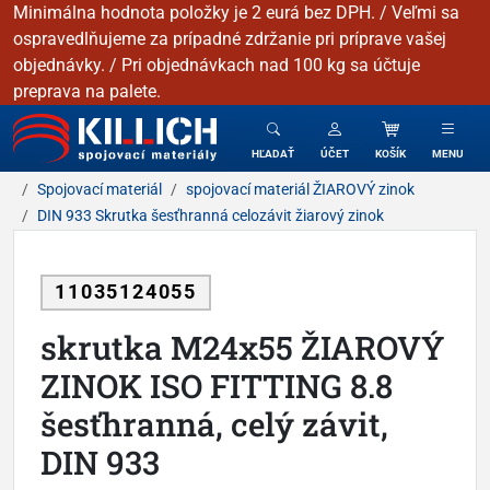
Minimálna hodnota položky je 2 eurá bez DPH. / Veľmi sa
ospravedlňujeme za prípadné zdržanie pri príprave vašej
objednávky. / Pri objednávkach nad 100 kg sa účtuje
preprava na palete.
KILLICH - Spojovacie materiály
HĽADAŤ
ÚČET
KOŠÍK
MENU
Spojovací materiál
spojovací materiál ŽIAROVÝ zinok
DIN 933 Skrutka šesťhranná celozávit žiarový zinok
11035124055
skrutka M24x55 ŽIAROVÝ
ZINOK ISO FITTING 8.8
šesťhranná, celý závit,
DIN 933