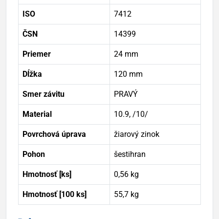
ISO
7412
ČSN
14399
Priemer
24 mm
Dĺžka
120 mm
Smer závitu
PRAVÝ
Material
10.9, /10/
Povrchová úprava
žiarový zinok
Pohon
šestihran
Hmotnosť [ks]
0,56 kg
Hmotnosť [100 ks]
55,7 kg