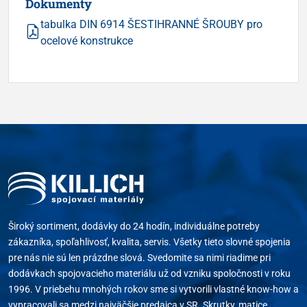
Dokumenty
tabulka DIN 6914 ŠESTIHRANNÉ ŠROUBY pro
ocelové konstrukce
Široký sortiment, dodávky do 24 hodín, individuálne potreby
zákazníka, spoľahlivosť, kvalita, servis. Všetky tieto slovné spojenia
pre nás nie sú len prázdne slová. Svedomite sa nimi riadime pri
dodávkach spojovacieho materiálu už od vzniku spoločnosti v roku
1996. V priebehu mnohých rokov sme si vytvorili vlastné know-how a
vypracovali sa medzi najväčšie predajca v SR. Skrutky, matice,