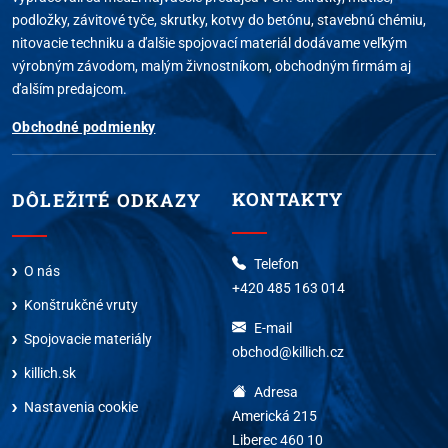
podložky, závitové tyče, skrutky, kotvy do betónu, stavebnú chémiu,
nitovacie techniku a ďalšie spojovací materiál dodávame veľkým
výrobným závodom, malým živnostníkom, obchodným firmám aj
ďalším predajcom.
Obchodné podmienky
KONTAKTY
DÔLEŽITÉ ODKAZY
Telefon
O nás
+420 485 163 014
Konštrukčné vruty
E-mail
Spojovacie materiály
obchod@killich.cz
killich.sk
Adresa
Nastavenia cookie
Americká 215
Liberec 460 10