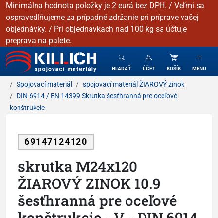
Minimálna hodnota položky je 2 eurá bez DPH. / Veľmi sa
ospravedlňujeme za prípadné zdržanie pri príprave vašej
objednávky. / Pri objednávkach nad 100 kg sa účtuje
preprava na palete.
KILLICH - Spojovacie materiály
HĽADAŤ
ÚČET
KOŠÍK
MENU
Spojovací materiál
spojovací materiál ŽIAROVÝ zinok
DIN 6914 / EN 14399 Skrutka šesťhranná pre oceľové
konštrukcie
69147124120
skrutka M24x120
ŽIAROVÝ ZINOK 10.9
šesťhranná pre oceľové
konštrukcie - V - DIN 6914