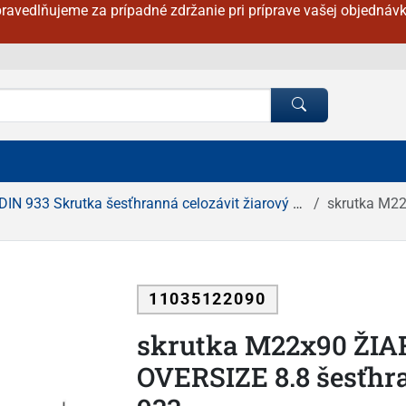
ravedlňujeme za prípadné zdržanie pri príprave vašej objednávk
DIN 933 Skrutka šesťhranná celozávit žiarový zinok
skrutka M22x
11035122090
skrutka M22x90 ŽI
OVERSIZE 8.8 šesťhra