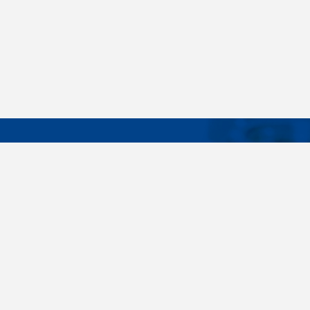
DÔLEŽIT
Široký sortiment, dodávky do 24 hodín,
O nás
individuálne potreby zákazníka, spoľahlivosť,
Konštrukčné 
kvalita, servis. Všetky tieto slovné spojenia pre
nás nie sú len prázdne slová. Svedomite sa nimi
Spojovacie m
riadime pri dodávkach spojovacieho materiálu
killich.sk
už od vzniku spoločnosti v roku 1996. V