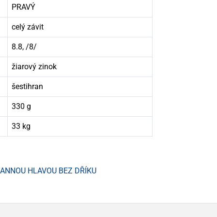
PRAVÝ
celý závit
8.8, /8/
žiarový zinok
šestihran
330 g
33 kg
HRANNOU HLAVOU BEZ DŘÍKU