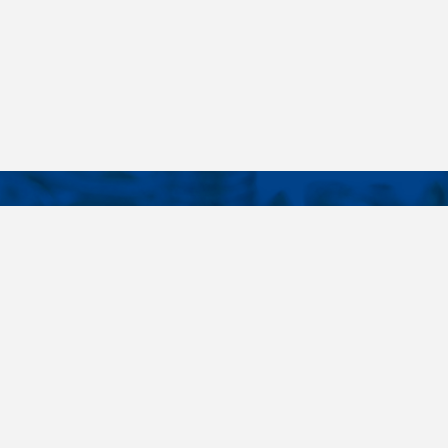
KONTAKTY
É ODKAZY
Telefon
+420 485 163 014
vruty
E-mail
ateriály
obchod@killich.cz
Adresa