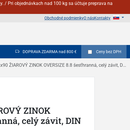
y. / Pri objednávkach nad 100 kg sa účtuje preprava na
Obchodné podmienky
O nás
Kontakty
DOPRAVA ZDARMA nad 800 €
Ceny
bez DPH
90 ŽIAROVÝ ZINOK OVERSIZE 8.8 šesťhranná, celý závit, DIN 933
AROVÝ ZINOK
nná, celý závit, DIN