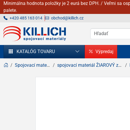
Minimálna hodnota položky je 2 eurá bez DPH. / Veľmi sa osp
palete.
+420 485 163 014
obchod@killich.cz
KILLICH - Spojovacie materiály
KATALÓG TOVARU
Výpredaj
Spojovací materiál
spojovací materiál ŽIAROVÝ zinok