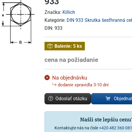
933
Značka:
Killich
Kategórie:
DIN 933 Skrutka šesťhranná cel
DIN:
933
Balenie:
5 ks
cena na požiadanie
Na objednávku
dodanie spravidla 3-10 dní
Odoslať otázku
Objedna
Našli ste lepšiu cen
Kontaktujte nás na čísle
+420 482 360 08