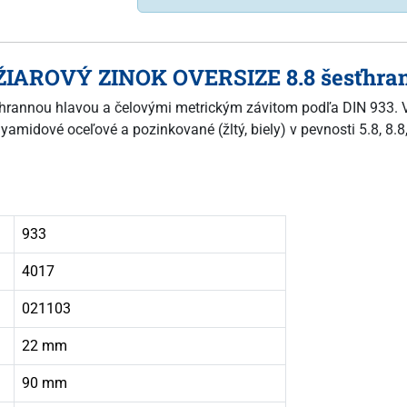
ŽIAROVÝ ZINOK OVERSIZE 8.8 šesťhrann
esťhrannou hlavou a čelovými metrickým závitom podľa DIN 933. V
yamidové oceľové a pozinkované (žltý, biely) v pevnosti 5.8, 8.8
933
4017
021103
22 mm
90 mm