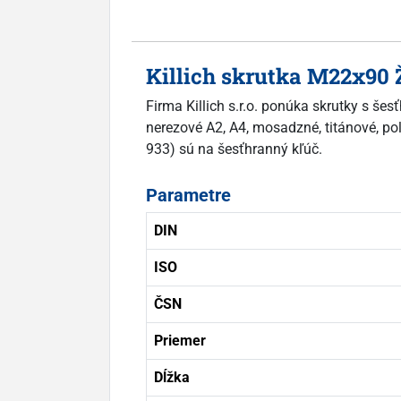
Killich skrutka M22x90 
Firma Killich s.r.o. ponúka skrutky s š
nerezové A2, A4, mosadzné, titánové, pol
933) sú na šesťhranný kľúč.
Parametre
DIN
ISO
ČSN
Priemer
Dĺžka