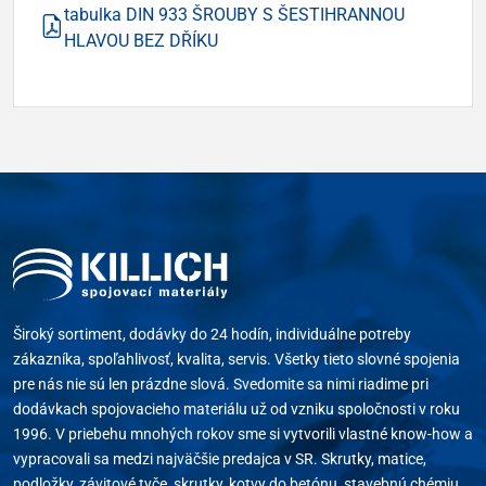
tabulka DIN 933 ŠROUBY S ŠESTIHRANNOU
HLAVOU BEZ DŘÍKU
Široký sortiment, dodávky do 24 hodín, individuálne potreby
zákazníka, spoľahlivosť, kvalita, servis. Všetky tieto slovné spojenia
pre nás nie sú len prázdne slová. Svedomite sa nimi riadime pri
dodávkach spojovacieho materiálu už od vzniku spoločnosti v roku
1996. V priebehu mnohých rokov sme si vytvorili vlastné know-how a
vypracovali sa medzi najväčšie predajca v SR. Skrutky, matice,
podložky, závitové tyče, skrutky, kotvy do betónu, stavebnú chémiu,