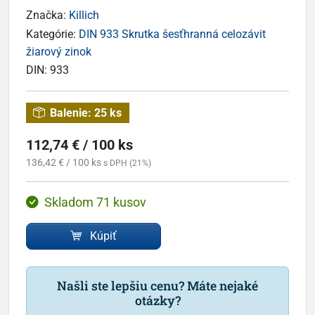
Značka:
Killich
Kategórie:
DIN 933 Skrutka šesťhranná celozávit
žiarový zinok
DIN:
933
Balenie:
25 ks
112,74 € / 100 ks
136,42 € / 100 ks
s DPH (21%)
Skladom 71 kusov
Kúpiť
Našli ste lepšiu cenu? Máte nejaké
otázky?