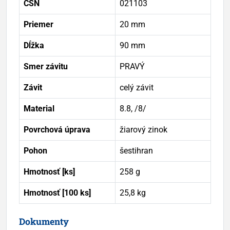
ČSN
021103
Priemer
20 mm
Dĺžka
90 mm
Smer závitu
PRAVÝ
Závit
celý závit
Material
8.8, /8/
Povrchová úprava
žiarový zinok
Pohon
šestihran
Hmotnosť [ks]
258 g
Hmotnosť [100 ks]
25,8 kg
Dokumenty