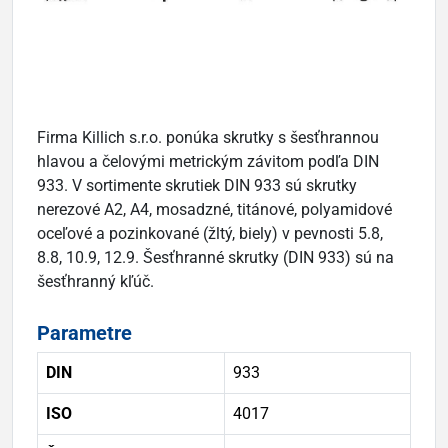
Firma Killich s.r.o. ponúka skrutky s šesťhrannou
hlavou a čelovými metrickým závitom podľa DIN
933. V sortimente skrutiek DIN 933 sú skrutky
nerezové A2, A4, mosadzné, titánové, polyamidové
oceľové a pozinkované (žltý, biely) v pevnosti 5.8,
8.8, 10.9, 12.9. Šesťhranné skrutky (DIN 933) sú na
šesťhranný kľúč.
Parametre
DIN
933
ISO
4017