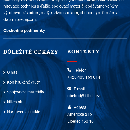
nitovacie techniku a ďalšie spojovací materiál dodávame veľkým
výrobným závodom, malým živnostníkom, obchodným firmám aj
ďalším predajcom.
Obchodné podmienky
KONTAKTY
DÔLEŽITÉ ODKAZY
Telefon
O nás
+420 485 163 014
Konštrukčné vruty
E-mail
Spojovacie materiály
obchod@killich.cz
killich.sk
Adresa
Nastavenia cookie
Americká 215
Liberec 460 10