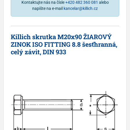
Kontaktujte nás na čísle
+420 482 360 081
alebo
napíšte na e-mail
kancelar@killich.cz
Killich skrutka M20x90 ŽIAROVÝ
ZINOK ISO FITTING 8.8 šesťhranná,
celý závit, DIN 933