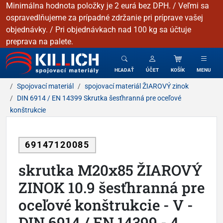
Minimálna hodnota položky je 2 eurá bez DPH. / Veľmi sa
ospravedlňujeme za prípadné zdržanie pri príprave vašej
objednávky. / Pri objednávkach nad 100 kg sa účtuje
preprava na palete.
KILLICH - Spojovacie materiály
HĽADAŤ
ÚČET
KOŠÍK
MENU
Spojovací materiál
spojovací materiál ŽIAROVÝ zinok
DIN 6914 / EN 14399 Skrutka šesťhranná pre oceľové
konštrukcie
69147120085
skrutka M20x85 ŽIAROVÝ
ZINOK 10.9 šesťhranná pre
oceľové konštrukcie - V -
DIN 6914 / EN 14399 - 4