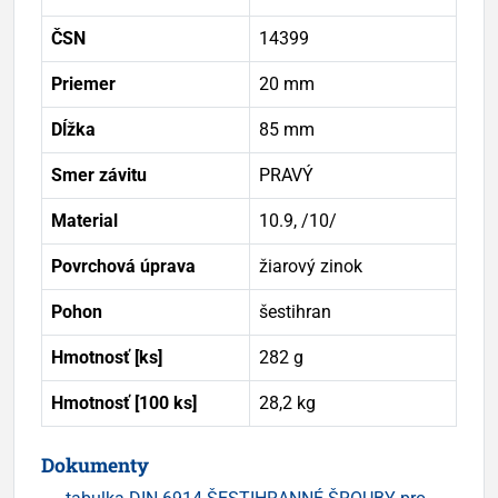
ČSN
14399
Priemer
20 mm
Dĺžka
85 mm
Smer závitu
PRAVÝ
Material
10.9, /10/
Povrchová úprava
žiarový zinok
Pohon
šestihran
Hmotnosť [ks]
282 g
Hmotnosť [100 ks]
28,2 kg
Dokumenty