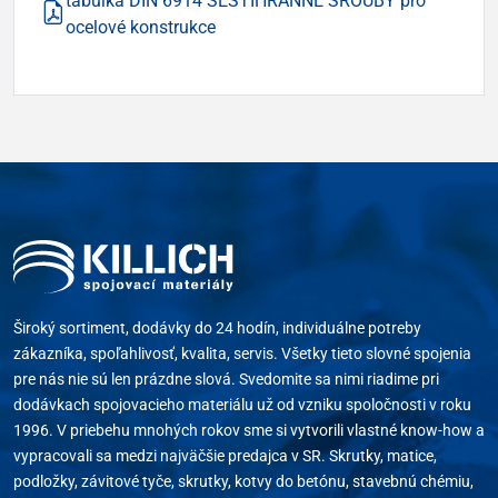
tabulka DIN 6914 ŠESTIHRANNÉ ŠROUBY pro
ocelové konstrukce
Široký sortiment, dodávky do 24 hodín, individuálne potreby
zákazníka, spoľahlivosť, kvalita, servis. Všetky tieto slovné spojenia
pre nás nie sú len prázdne slová. Svedomite sa nimi riadime pri
dodávkach spojovacieho materiálu už od vzniku spoločnosti v roku
1996. V priebehu mnohých rokov sme si vytvorili vlastné know-how a
vypracovali sa medzi najväčšie predajca v SR. Skrutky, matice,
podložky, závitové tyče, skrutky, kotvy do betónu, stavebnú chémiu,