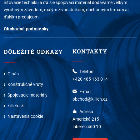
nitovacie techniku a ďalšie spojovací materiál dodávame veľkým
výrobným závodom, malým živnostníkom, obchodným firmám aj
ďalším predajcom.
Obchodné podmienky
KONTAKTY
DÔLEŽITÉ ODKAZY
Telefon
O nás
+420 485 163 014
Konštrukčné vruty
E-mail
Spojovacie materiály
obchod@killich.cz
killich.sk
Adresa
Nastavenia cookie
Americká 215
Liberec 460 10