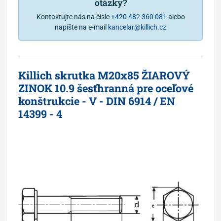
otázky?
Kontaktujte nás na čísle
+420 482 360 081
alebo
napíšte na e-mail
kancelar@killich.cz
Killich skrutka M20x85 ŽIAROVÝ
ZINOK 10.9 šesťhranná pre oceľové
konštrukcie - V - DIN 6914 / EN
14399 - 4