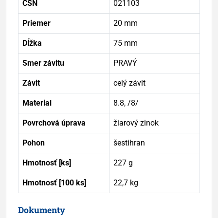
ČSN
021103
Priemer
20 mm
Dĺžka
75 mm
Smer závitu
PRAVÝ
Závit
celý závit
Material
8.8, /8/
Povrchová úprava
žiarový zinok
Pohon
šestihran
Hmotnosť [ks]
227 g
Hmotnosť [100 ks]
22,7 kg
Dokumenty