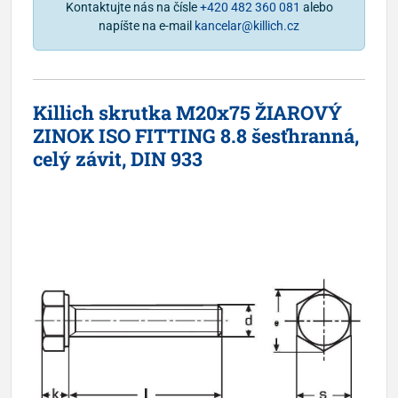
Kontaktujte nás na čísle
+420 482 360 081
alebo
napíšte na e-mail
kancelar@killich.cz
Killich skrutka M20x75 ŽIAROVÝ
ZINOK ISO FITTING 8.8 šesťhranná,
celý závit, DIN 933