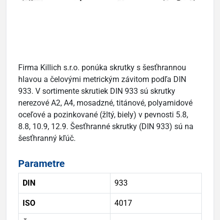
Firma Killich s.r.o. ponúka skrutky s šesťhrannou
hlavou a čelovými metrickým závitom podľa DIN
933. V sortimente skrutiek DIN 933 sú skrutky
nerezové A2, A4, mosadzné, titánové, polyamidové
oceľové a pozinkované (žltý, biely) v pevnosti 5.8,
8.8, 10.9, 12.9. Šesťhranné skrutky (DIN 933) sú na
šesťhranný kľúč.
Parametre
DIN
933
ISO
4017