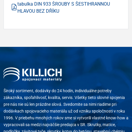
tabulka DIN 933 ŠROUBY S ŠESTIHRANNOU
HLAVOU BEZ DŘÍKU
Široký sortiment, dodávky do 24 hodín, individuálne potreby
zákazníka, spoľahlivosť, kvalita, servis. Všetky tieto slovné spojenia
pre nás nie sú len prázdne slová. Svedomite sa nimi riadime pri
dodávkach spojovacieho materiálu už od vzniku spoločnosti v roku
1996. V priebehu mnohých rokov sme si vytvorili vlastné know-how a
vypracovali sa medzi najväčšie predajca v SR. Skrutky, matice,
podložky, závitové tyče, skrutky, kotvy do betónu, stavebnú chémiu,