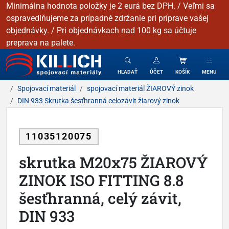
Minimálna hodnota položky je 2 eurá bez DPH. / Veľmi sa
ospravedlňujeme za prípadné zdržanie pri príprave vašej
objednávky. / Pri objednávkach nad 100 kg sa účtuje
preprava na palete.
KILLICH - Spojovacie materiály
HĽADAŤ
ÚČET
KOŠÍK
MENU
Spojovací materiál
spojovací materiál ŽIAROVÝ zinok
DIN 933 Skrutka šesťhranná celozávit žiarový zinok
11035120075
skrutka M20x75 ŽIAROVÝ
ZINOK ISO FITTING 8.8
šesťhranná, celý závit,
DIN 933