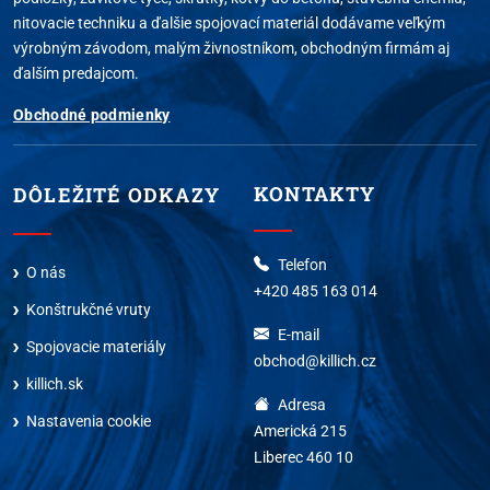
nitovacie techniku a ďalšie spojovací materiál dodávame veľkým
výrobným závodom, malým živnostníkom, obchodným firmám aj
ďalším predajcom.
Obchodné podmienky
KONTAKTY
DÔLEŽITÉ ODKAZY
Telefon
O nás
+420 485 163 014
Konštrukčné vruty
E-mail
Spojovacie materiály
obchod@killich.cz
killich.sk
Adresa
Nastavenia cookie
Americká 215
Liberec 460 10