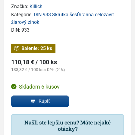
Značka:
Killich
Kategórie:
DIN 933 Skrutka šesťhranná celozávit
žiarový zinok
DIN:
933
Balenie:
25 ks
110,18 € / 100 ks
133,32 € / 100 ks
s DPH (21%)
Skladom 6 kusov
Kúpiť
Našli ste lepšiu cenu? Máte nejaké
otázky?