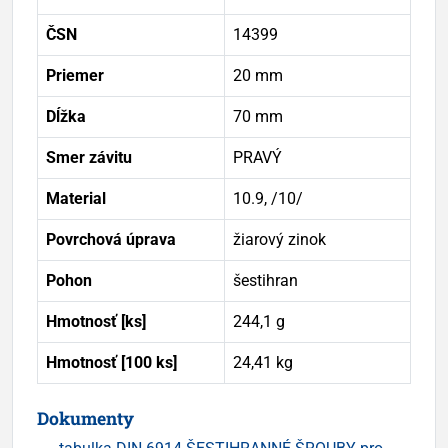
ČSN
14399
Priemer
20 mm
Dĺžka
70 mm
Smer závitu
PRAVÝ
Material
10.9, /10/
Povrchová úprava
žiarový zinok
Pohon
šestihran
Hmotnosť [ks]
244,1 g
Hmotnosť [100 ks]
24,41 kg
Dokumenty