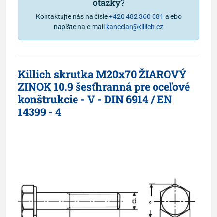
otázky?
Kontaktujte nás na čísle
+420 482 360 081
alebo
napíšte na e-mail
kancelar@killich.cz
Killich skrutka M20x70 ŽIAROVÝ
ZINOK 10.9 šesťhranná pre oceľové
konštrukcie - V - DIN 6914 / EN
14399 - 4