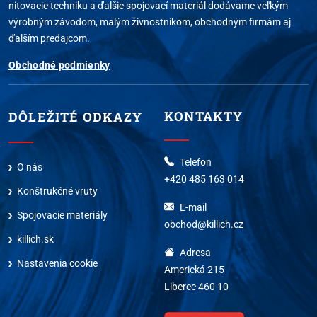
nitovacie techniku a ďalšie spojovací materiál dodávame veľkým
výrobným závodom, malým živnostníkom, obchodným firmám aj
ďalším predajcom.
Obchodné podmienky
KONTAKTY
DÔLEŽITÉ ODKAZY
Telefon
O nás
+420 485 163 014
Konštrukčné vruty
E-mail
Spojovacie materiály
obchod@killich.cz
killich.sk
Adresa
Nastavenia cookie
Americká 215
Liberec 460 10