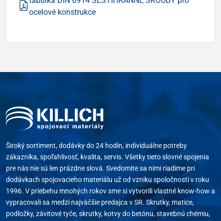
tabulka DIN 6914 ŠESTIHRANNÉ ŠROUBY pro
ocelové konstrukce
Široký sortiment, dodávky do 24 hodín, individuálne potreby
zákazníka, spoľahlivosť, kvalita, servis. Všetky tieto slovné spojenia
pre nás nie sú len prázdne slová. Svedomite sa nimi riadime pri
dodávkach spojovacieho materiálu už od vzniku spoločnosti v roku
1996. V priebehu mnohých rokov sme si vytvorili vlastné know-how a
vypracovali sa medzi najväčšie predajca v SR. Skrutky, matice,
podložky, závitové tyče, skrutky, kotvy do betónu, stavebnú chémiu,