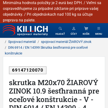
Minimálna hodnota položky je 2 eurá bez DPH. / Veľmi sa
ospravedlňujeme za prípadné zdržanie pri príprave vašej
objednávky. / Pri objednávkach nad 100 kg sa účtuje
preprava na palete.
KILLICH - Spojovacie materiály
HĽADAŤ
ÚČET
KOŠÍK
MENU
Spojovací materiál
spojovací materiál ŽIAROVÝ zinok
DIN 6914 / EN 14399 Skrutka šesťhranná pre oceľové
konštrukcie
69147120070
skrutka M20x70 ŽIAROVÝ
ZINOK 10.9 šesťhranná pre
oceľové konštrukcie - V -
DIN 6914 / EN 14399 - 4