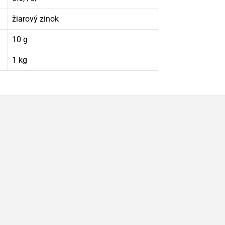
žiarový zinok
10 g
1 kg