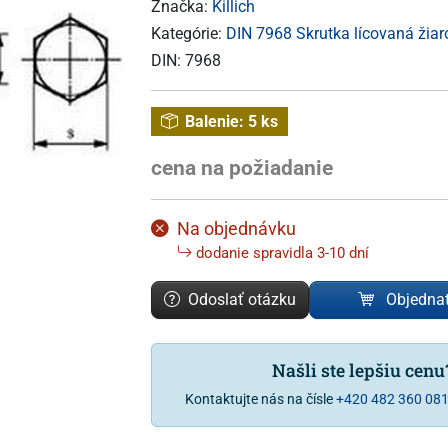
Značka:
Killich
Kategórie:
DIN 7968 Skrutka lícovaná žiar
DIN:
7968
Balenie:
5 ks
cena na požiadanie
Na objednávku
dodanie spravidla 3-10 dní
Odoslať otázku
Objedna
Našli ste lepšiu cen
Kontaktujte nás na čísle
+420 482 360 08