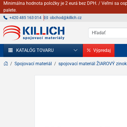
Minimálna hodnota položky je 2 eurá bez DPH. / Veľmi sa osp
palete.
+420 485 163 014
obchod@killich.cz
KILLICH - Spojovacie materiály
KATALÓG TOVARU
Výpredaj
Spojovací materiál
spojovací materiál ŽIAROVÝ zinok