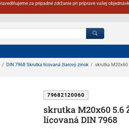
ravedlňujeme za prípadné zdržanie pri príprave vašej objednávk
DIN 7968 Skrutka lícovaná žiarový zinok
skrutka M20x60 
79682120060
skrutka M20x60 5.6
lícovaná DIN 7968