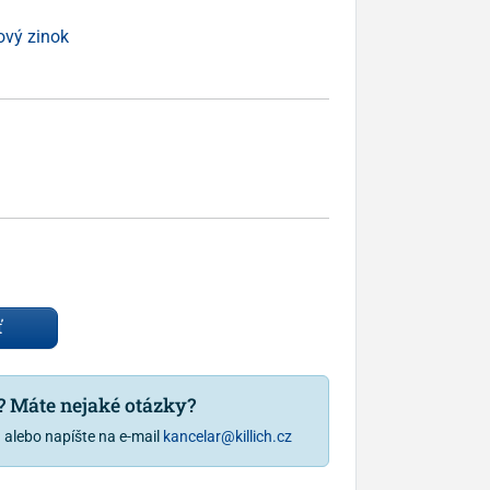
ový zinok
ť
u? Máte nejaké otázky?
1
alebo napíšte na e-mail
kancelar@killich.cz