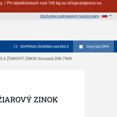
y. / Pri objednávkach nad 100 kg sa účtuje preprava na
Obchodné podmienky
O nás
Kontakty
DOPRAVA ZDARMA nad 800 €
Ceny
bez DPH
5.6 ŽIAROVÝ ZINOK lícovaná DIN 7968
 ŽIAROVÝ ZINOK