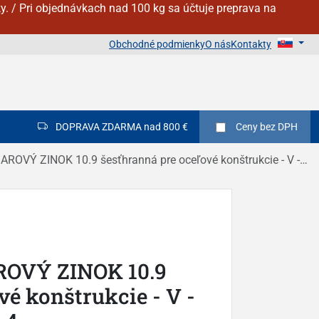
y. / Pri objednávkach nad 100 kg sa účtuje preprava na
Obchodné podmienky
O nás
Kontakty
DOPRAVA ZDARMA nad 800 €
Ceny
bez DPH
ZINOK 10.9 šesťhranná pre oceľové konštrukcie - V - DIN 6914 / EN 14399 - 4
ROVÝ ZINOK 10.9
vé konštrukcie - V -