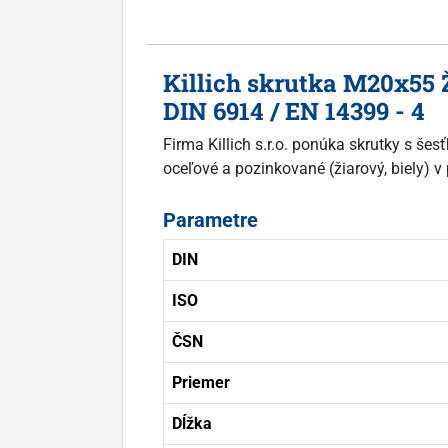
Killich skrutka M20x55 
DIN 6914 / EN 14399 - 4
Firma Killich s.r.o. ponúka skrutky s še
oceľové a pozinkované (žiarový, biely) v
Parametre
DIN
ISO
ČSN
Priemer
Dĺžka