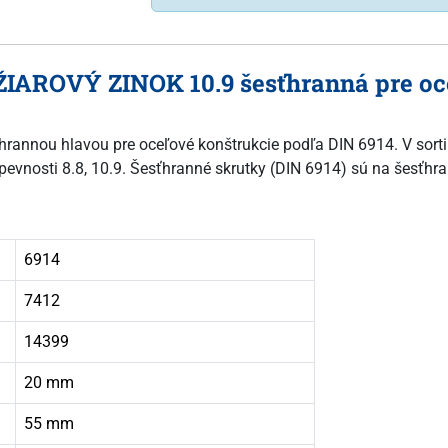
ŽIAROVÝ ZINOK 10.9 šesťhranná pre oce
sťhrannou hlavou pre oceľové konštrukcie podľa DIN 6914. V sort
 pevnosti 8.8, 10.9. Šesťhranné skrutky (DIN 6914) sú na šesťhra
6914
7412
14399
20 mm
55 mm