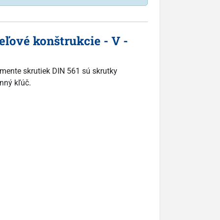
ľové konštrukcie - V -
imente skrutiek DIN 561 sú skrutky
nný kľúč.