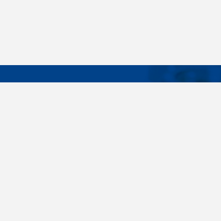
DÔLEŽIT
Široký sortiment, dodávky do 24 hodín,
O nás
individuálne potreby zákazníka, spoľahlivosť,
Konštrukčné 
kvalita, servis. Všetky tieto slovné spojenia pre
nás nie sú len prázdne slová. Svedomite sa nimi
Spojovacie m
riadime pri dodávkach spojovacieho materiálu
killich.sk
už od vzniku spoločnosti v roku 1996. V
priebehu mnohých rokov sme si vytvorili vlastné
Nastavenia c
know-how a vypracovali sa medzi najväčšie