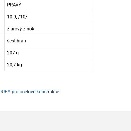
PRAVÝ
10.9, /10/
žiarový zinok
šestihran
207 g
20,7 kg
UBY pro ocelové konstrukce