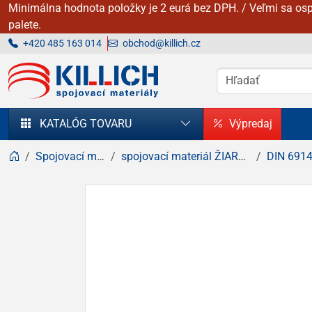
Minimálna hodnota položky je 2 eurá bez DPH. / Veľmi sa osp
palete.
+420 485 163 014
obchod@killich.cz
KILLICH - Spojovacie materiály
KATALÓG TOVARU
Výpredaj
Spojovací materiál
spojovací materiál ŽIAROVÝ zinok
DIN 6914 / 