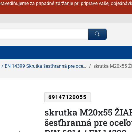
ravedlňujeme za prípadné zdržanie pri príprave vašej objednávk
EN 14399 Skrutka šesťhranná pre oceľové konštrukcie
skrutka M20x55 ŽIAROVÝ 
69147120055
skrutka M20x55 ŽIA
šesťhranná pre oceľo