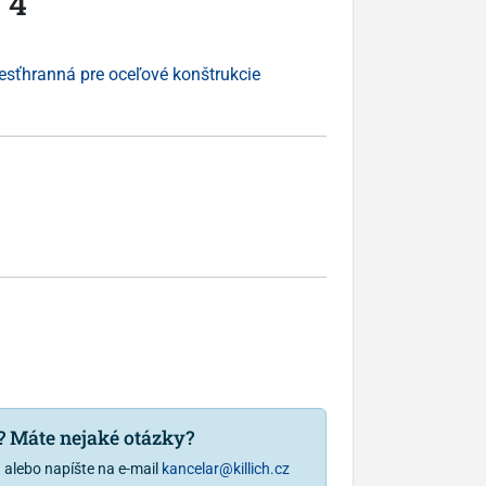
 4
esťhranná pre oceľové konštrukcie
u? Máte nejaké otázky?
1
alebo napíšte na e-mail
kancelar@killich.cz