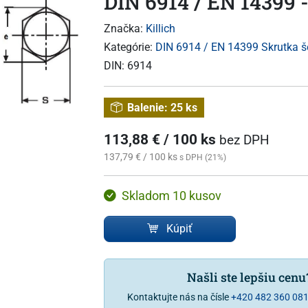
DIN 6914 / EN 14399 -
Značka:
Killich
Kategórie:
DIN 6914 / EN 14399 Skrutka š
DIN:
6914
Balenie:
25 ks
113,88 € / 100 ks
bez DPH
137,79 € / 100 ks
s DPH (21%)
Skladom 10 kusov
Kúpiť
Našli ste lepšiu cen
Kontaktujte nás na čísle
+420 482 360 08