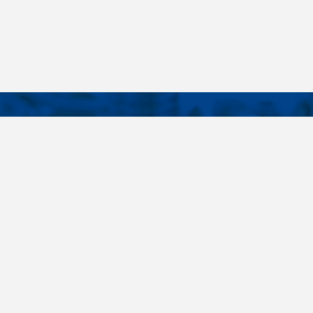
KONTAKTY
É ODKAZY
Telefon
+420 485 163 014
vruty
E-mail
ateriály
obchod@killich.cz
Adresa
ookie
Americká 215