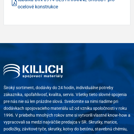
ocelové konstrukce
Široký sortiment, dodávky do 24 hodín, individuálne potreby
zákazníka, spoľahlivosť, kvalita, servis. Všetky tieto slovné spojenia
pre nás nie sú len prázdne slová. Svedomite sa nimi riadime pri
dodávkach spojovacieho materiálu už od vzniku spoločnosti v roku
1996. V priebehu mnohých rokov sme si vytvorili vlastné know-how a
vypracovali sa medzi najväčšie predajca v SR. Skrutky, matice,
podložky, závitové tyče, skrutky, kotvy do betónu, stavebnú chémiu,