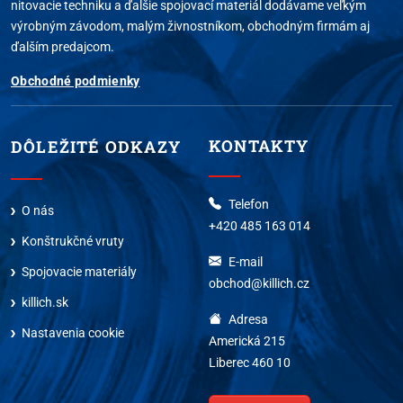
nitovacie techniku a ďalšie spojovací materiál dodávame veľkým
výrobným závodom, malým živnostníkom, obchodným firmám aj
ďalším predajcom.
Obchodné podmienky
KONTAKTY
DÔLEŽITÉ ODKAZY
Telefon
O nás
+420 485 163 014
Konštrukčné vruty
E-mail
Spojovacie materiály
obchod@killich.cz
killich.sk
Adresa
Nastavenia cookie
Americká 215
Liberec 460 10