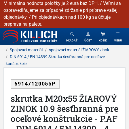
Minimálna hodnota položky je 2 eurá bez DPH. / Veľmi sa
ospravedlňujeme za prípadné zdržanie pri príprave vašej
objednávky. / Pri objednávkach nad 100 kg sa účtuje
preprava na palete.
KILLICH - Spojovacie materiály
HĽADAŤ
ÚČET
KOŠÍK
MENU
Spojovací materiál
spojovací materiál ŽIAROVÝ zinok
DIN 6914 / EN 14399 Skrutka šesťhranná pre oceľové
konštrukcie
69147120055P
skrutka M20x55 ŽIAROVÝ
ZINOK 10.9 šesťhranná pre
oceľové konštrukcie - P.AF
- DIN 6914 / EN 14399 - 4