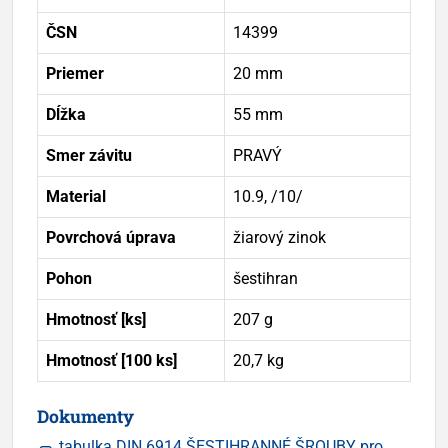
ČSN
14399
Priemer
20 mm
Dĺžka
55 mm
Smer závitu
PRAVÝ
Material
10.9, /10/
Povrchová úprava
žiarový zinok
Pohon
šestihran
Hmotnosť [ks]
207 g
Hmotnosť [100 ks]
20,7 kg
Dokumenty
tabulka DIN 6914 ŠESTIHRANNÉ ŠROUBY pro