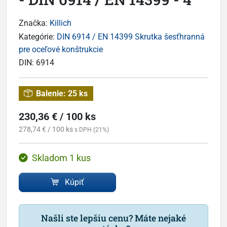
Značka:
Killich
Kategórie:
DIN 6914 / EN 14399 Skrutka šesťhranná
pre oceľové konštrukcie
DIN:
6914
Balenie:
25 ks
230,36 € / 100 ks
278,74 € / 100 ks
s DPH (21%)
Skladom 1 kus
Kúpiť
Našli ste lepšiu cenu? Máte nejaké